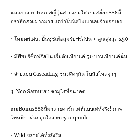
แนวอาหารประเทศญี่ปุ่นสายแจ่มใส เกมสล็อต888นี้
กราฟิกสวยมากมาย แต่ว่าโบนัสไม่เบาเลยจ้าบอกเลย
• โหมดพิเศษ: ปั้นซูชิเพื่อสุ่มรับฟรีสปิน + คูณสูงสุด x50
• มีฟีพบร์ซื้อฟรีสปิน เริ่มต้นเพียงแค่ 50 บาทเพียงแค่นั้น
• จ่ายแบบ Cascading ชนะติดๆกัน โบนัสไหลจุกๆ
3. Neo Samurai: ซามูไรที่อนาคต
เกมBonus888นี้มาสายดาร์ก เท่ห์แบบเท่ห์จริง! ภาพ
โทนฟ้า-ม่วง ถูกใจสาย cyberpunk
• Wild ขยายได้ทั้งยังรีล