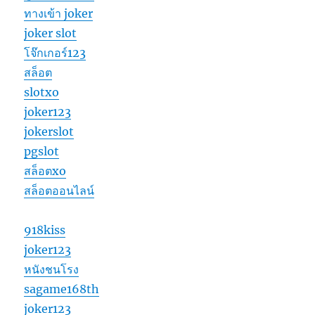
ทางเข้า joker
joker slot
โจ๊กเกอร์123
สล็อต
slotxo
joker123
jokerslot
pgslot
สล็อตxo
สล็อตออนไลน์
918kiss
joker123
หนังชนโรง
sagame168th
joker123