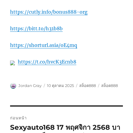
https://cutly.info/bonus888-org
https://bitt.to/h31b8b
https://shorturl.asia/oE4mq
https://t.co/hvcK3Ecnb8
ผู้
เขียน
หมวด
ป้าย
Jordan Gray
10 ตุลาคม 2025
สล็อต888
สล็อต888
เขียน
เมื่อ
หมู่
กำกับ
แนะแนว
ก่อนหน้า
เรื่อง
Sexyauto168 17 พฤศจิกา 2568 บา
เรื่อง