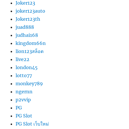
Joker123
joker123auto
Joker123th
juad888
judhai168
kingdom66n
lion123สล็อต
live22
london45
lotto77
monkey789
ngernn
p2vvip
PG
PG Slot
PG Slot เว็บใหม่