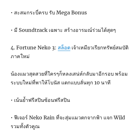
• สะสมกระบี่ครบ รับ Mega Bonus
• มี Soundtrack เฉพาะ สร้างอารมณ์ร่วมได้สุดๆ
4. Fortune Neko 3:
สล็อต
เจ้าเหมียวเรียกทรัพย์สมบัติ
ภาคใหม่
น้องแมวสุดสวยที่ใครๆก็หลงเสน่ห์กลับมาอีกรอบ พร้อม
ระบบใหม่ที่พาให้โบนัส แตกแบบลั่นทุก 10 นาที
• เน้นย้ำฟรีสปินซ้อนฟรีสปิน
• ฟีเจอร์ Neko Rain ที่จะสุ่มแมวตกจากฟ้า แจก Wild
รวมทั้งตัวคูณ