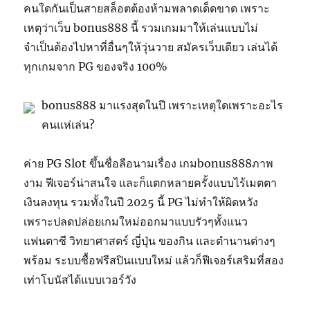
คนใดกันเป็นสายสล็อตต้องห้ามพลาดเด็ดขาด เพราะ
เหตุว่าเว็บ bonus888 นี้ รวมเกมมาให้เล่นแบบไม่
จำเป็นต้องไปหาที่อื่นๆให้วุ่นวาย สมัครเว็บเดียว เล่นได้
ทุกเกมจาก PG ของจริง 100%
bonus888 มาแรงสุดในปี เพราะเหตุใดเพราะอะไร
คนแห่เล่น?
ค่าย PG Slot ขึ้นชื่อลือนามเรื่อง เกมbonus888ภาพ
งาม ฟีเจอร์น่าสนใจ และก็แตกหลายครั้งแบบไร้เมตตา
เงินลงทุน รวมทั้งในปี 2025 นี้ PG ไม่ทำให้ผิดหวัง
เพราะปลดปล่อยเกมใหม่ออกมาแบบรัวๆทั้งแนว
แฟนตาซี วิทยาศาสตร์ ญี่ปุ่น ของกิน และตำนานต่างๆ
พร้อม ระบบซื้อฟรีสปินแบบใหม่ แล้วก็ฟีเจอร์เสริมที่สอง
เท่าโบนัสได้แบบเวอร์วัง