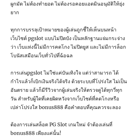
ผูกมัด ไม่ต้องทำยอด ไม่ต้องรอคอยแอดมินอนุมัติให้ยุ่ง
ยาก
ทุกการบรรลุเป้าหมายของผู้เล่นถูกชี้ให้เห็นบนหน้า
เว็บไซต์ pgslot แบบไม่ปิดบัง เป็นหลักฐานแจ่มกระจ่าง
ว่า เว็บแห่งนี้ไม่มีการคดโกง ไม่ปิดยูส และไม่มีการล็อก
โบนัสเสมือนเว็บทั่วไปที่ฉ้อฉล
การเล่นpgslot ไม่ใช่แค่บันเทิงใจ แต่ว่าสามารถ ได้
กำไรแล้วก็เบิกเงินจริงได้จริง ด้วยระบบที่โปร่งใส ไม่เป็น
อันตราย แล้วก็มีรีวิวจากผู้เล่นจริงให้ตรวจดูได้ทุกวี่ทุก
วัน สำหรับผู้ใดที่เคยผิดหวังจากเว็บไซต์ที่คดโกงหรือ
เปล่าโปร่งใส bonus888 คือคำตอบที่คุณควรจะลอง
ต้องการเล่นสล็อต PG Slot เกมใหม่ จำต้องเล่นที่
bonus888 เพียงแค่นั้น!