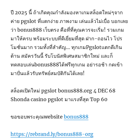
ปี 2025 นี้ ถ้าเกิดคุณกำลังมองหาเกมสล็อตใหม่ๆจาก
ค่าย pgslot ที่แตกง่าย ภาพงาม เล่นแล้วไม่เบื่อ บอกเลย
ว่า bonus888 เว็บตรง คือที่ที่คุณควรจะเริ่ม! รวมเกม
มาให้ครบ พร้อมระบบที่ดีเยี่ยมที่สุด ฝาก-ถอนไว โปร
โมชั่นมาก รวมทั้งที่สำคัญ… ทุกเกมPgslotแตกดีเกิน
ต้าน สมัครวันนี้ รับโบนัสพิเศษสมาชิกใหม่ และก็
ทดสอบเล่นbonus888ได้ฟรีทุกเกม อย่ารอช้า กดเข้า
มาปั่นแล้วรับทรัพย์สมบัติกันได้เลย!
สล็อตเปิดใหม่ pgslot bonus888.org 4 DEC 68
Shonda casino pgslot มาแรงที่สุด Top 60
ขอขอบพระคุณwebsite
bonus888
https://rebrand.ly/bonus888-org