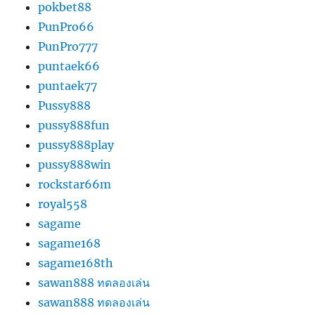
pokbet88
PunPro66
PunPro777
puntaek66
puntaek77
Pussy888
pussy888fun
pussy888play
pussy888win
rockstar66m
royal558
sagame
sagame168
sagame168th
sawan888 ทดลองเล่น
sawan888 ทดลองเล่น