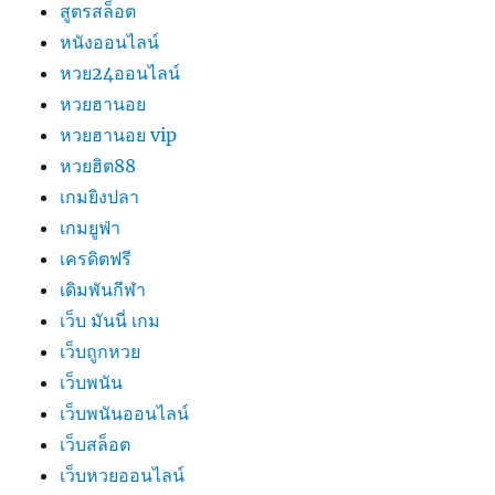
สูตรสล็อต
หนังออนไลน์
หวย24ออนไลน์
หวยฮานอย
หวยฮานอย vip
หวยฮิต88
เกมยิงปลา
เกมยูฟ่า
เครดิตฟรี
เดิมพันกีฬา
เว็บ มันนี่ เกม
เว็บถูกหวย
เว็บพนัน
เว็บพนันออนไลน์
เว็บสล็อต
เว็บหวยออนไลน์