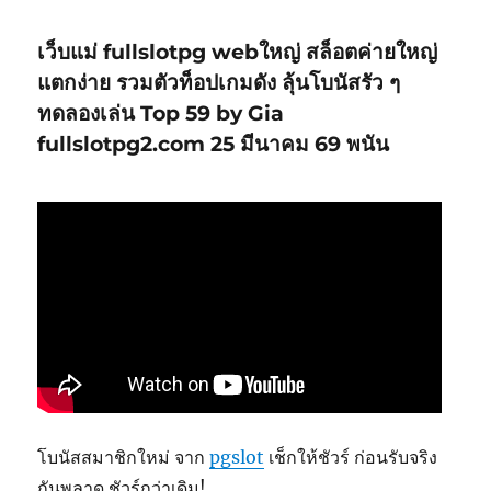
เว็บแม่ fullslotpg webใหญ่ สล็อตค่ายใหญ่
แตกง่าย รวมตัวท็อปเกมดัง ลุ้นโบนัสรัว ๆ
ทดลองเล่น Top 59 by Gia
fullslotpg2.com 25 มีนาคม 69 พนัน
โบนัสสมาชิกใหม่ จาก
pgslot
เช็กให้ชัวร์ ก่อนรับจริง
กันพลาด ชัวร์กว่าเดิม!