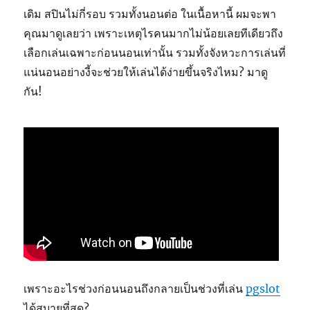
เดิม สปินไม่กี่รอบ รวมทั้งนอนต่อ ในเนื้อหานี้ ผมจะพา
คุณมาดูเลยว่า เพราะเหตุไรคนมากไม่น้อยเลยทีเดียวถึง
เลือกเล่นเฉพาะก่อนนอนเท่านั้น รวมทั้งจังหวะการเล่นที่
แน่นอนอย่างงี้จะช่วยให้เล่นได้ง่ายขึ้นจริงไหม? มาดู
กัน!
เพราะอะไรช่วงก่อนนอนถึงกลายเป็นช่วงที่เล่น
pgslot
ได้สบายที่สุด?