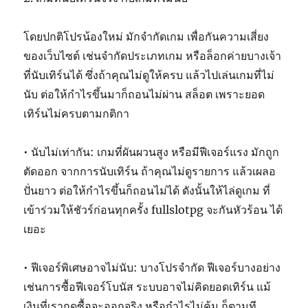
โดยปกติโปรน้องใหม่ มักจำกัดเกม เพื่อกันความเสี่ยง
ของเว็บไซต์ เช่นจำกัดประเภทเกม หรือล็อกค่ายบางเจ้า
ที่นับเทิร์นได้ ซึ่งถ้าคุณไม่ดูให้ครบ แล้วไปเล่นเกมที่ไม่
นับ ต่อให้กำไรขึ้นมาก็ถอนไม่ผ่าน สล็อต เพราะยอด
เทิร์นไม่ครบตามกติกา
• นับไม่เท่ากัน: เกมที่ผันผวนสูง หรือมีฟีเจอร์แรง มักถูก
ตัดออก จากการนับเทิร์น ถ้าคุณไม่ดูรายการ แล้วเผลอ
ปั่นยาว ต่อให้กำไรขึ้นก็ถอนไม่ได้ ดังนั้นให้ไล่ดูเกม ที่
เข้าร่วมให้ชัวร์ก่อนทุกครั้ง fullslotpg จะกันหัวร้อน ได้
เยอะ
• ฟีเจอร์พิเศษอาจไม่นับ: บางโปรจำกัด ฟีเจอร์บางอย่าง
เช่นการซื้อฟีเจอร์โบนัส ระบบอาจไม่คิดยอดเทิร์น แม้
เงินที่เรากดซื้อจะออกจริง หรือกำไรไม่คุ้ม ก็ตามที