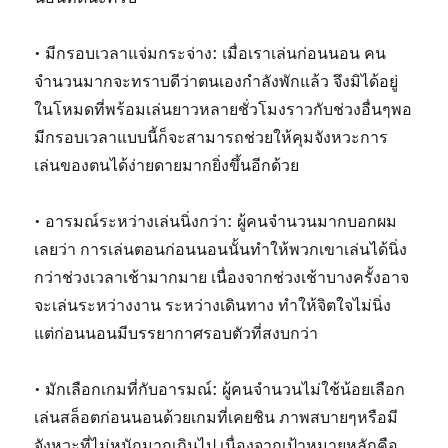
• มีกรอบเวลาแจ่มกระจ่าง: เมื่อเราเล่นก่อนนอน คน
จำนวนมากจะทราบดีว่าตนเองกำลังพักแล้ว จึงมิได้อยู่
ในโหมดที่พร้อมเล่นยาวหลายชั่วโมงราวกับช่วงอื่นๆพอ
มีกรอบเวลาแบบนี้ก็จะสามารถช่วยให้คุมจังหวะการ
เล่นของตนได้ง่ายดายมากยิ่งขึ้นอีกด้วย
• อารมณ์ระหว่างเล่นนิ่งกว่า: ผู้คนจำนวนมากบอกผม
เลยว่า การเล่นตอนก่อนนอนนั้นทำให้พวกเขาเล่นได้นิ่ง
กว่าช่วงเวลาเช้ามากมาย เนื่องจากช่วงเช้าบางครั้งอาจ
จะเล่นระหว่างงาน ระหว่างเดินทาง ทำให้จิตใจไม่นิ่ง
แต่ก่อนนอนมีบรรยากาศรอบตัวที่สงบกว่า
• มักเลือกเกมที่กับอารมณ์: ผู้คนจำนวนไม่ใช้น้อยเลือก
เล่นสล็อตก่อนนอนด้วยเกมที่เคยชิน ภาพสบายๆหรือมี
จังหวะที่ไม่หนักมากเกินไป เนื่องจากเป้าหมายหลักคือ