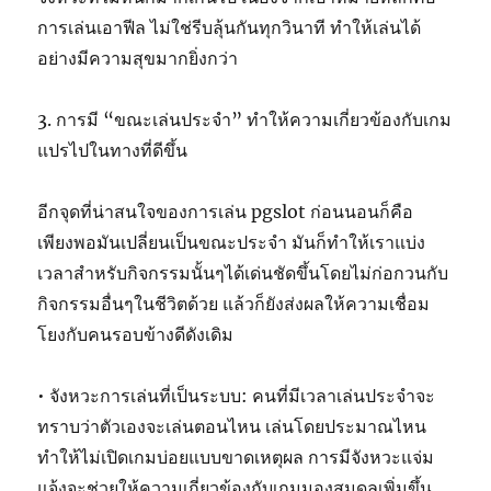
การเล่นเอาฟีล ไม่ใช่รีบลุ้นกันทุกวินาที ทำให้เล่นได้
อย่างมีความสุขมากยิ่งกว่า
3. การมี “ขณะเล่นประจำ” ทำให้ความเกี่ยวข้องกับเกม
แปรไปในทางที่ดีขึ้น
อีกจุดที่น่าสนใจของการเล่น pgslot ก่อนนอนก็คือ
เพียงพอมันเปลี่ยนเป็นขณะประจำ มันก็ทำให้เราแบ่ง
เวลาสำหรับกิจกรรมนั้นๆได้เด่นชัดขึ้นโดยไม่ก่อกวนกับ
กิจกรรมอื่นๆในชีวิตด้วย แล้วก็ยังส่งผลให้ความเชื่อม
โยงกับคนรอบข้างดีดังเดิม
• จังหวะการเล่นที่เป็นระบบ: คนที่มีเวลาเล่นประจำจะ
ทราบว่าตัวเองจะเล่นตอนไหน เล่นโดยประมาณไหน
ทำให้ไม่เปิดเกมบ่อยแบบขาดเหตุผล การมีจังหวะแจ่ม
แจ้งจะช่วยให้ความเกี่ยวข้องกับเกมมองสมดุลเพิ่มขึ้น