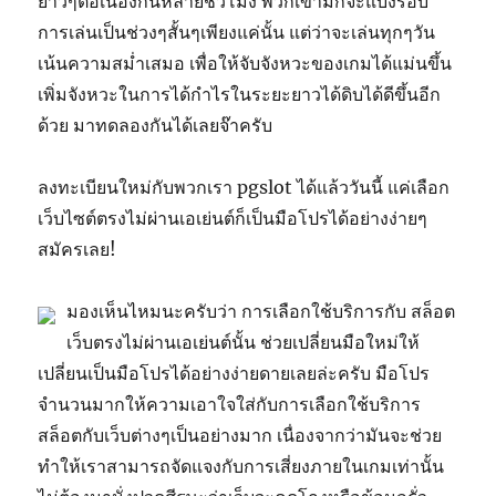
ยาวๆต่อเนื่องกันหลายชั่วโมง พวกเขามักจะแบ่งรอบ
การเล่นเป็นช่วงๆสั้นๆเพียงแค่นั้น แต่ว่าจะเล่นทุกๆวัน
เน้นความสม่ำเสมอ เพื่อให้จับจังหวะของเกมได้แม่นขึ้น
เพิ่มจังหวะในการได้กำไรในระยะยาวได้ดิบได้ดีขึ้นอีก
ด้วย มาทดลองกันได้เลยจ๊าครับ
ลงทะเบียนใหม่กับพวกเรา pgslot ได้แล้ววันนี้ แค่เลือก
เว็บไซต์ตรงไม่ผ่านเอเย่นต์ก็เป็นมือโปรได้อย่างง่ายๆ
สมัครเลย!
มองเห็นไหมนะครับว่า การเลือกใช้บริการกับ สล็อต
เว็บตรงไม่ผ่านเอเย่นต์นั้น ช่วยเปลี่ยนมือใหม่ให้
เปลี่ยนเป็นมือโปรได้อย่างง่ายดายเลยล่ะครับ มือโปร
จำนวนมากให้ความเอาใจใส่กับการเลือกใช้บริการ
สล็อตกับเว็บต่างๆเป็นอย่างมาก เนื่องจากว่ามันจะช่วย
ทำให้เราสามารถจัดแจงกับการเสี่ยงภายในเกมเท่านั้น