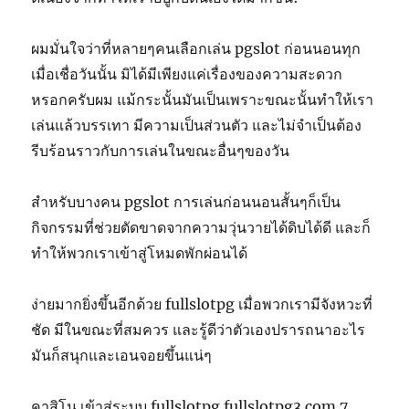
ผมมั่นใจว่าที่หลายๆคนเลือกเล่น pgslot ก่อนนอนทุก
เมื่อเชื่อวันนั้น มิได้มีเพียงแค่เรื่องของความสะดวก
หรอกครับผม แม้กระนั้นมันเป็นเพราะขณะนั้นทำให้เรา
เล่นแล้วบรรเทา มีความเป็นส่วนตัว และไม่จำเป็นต้อง
รีบร้อนราวกับการเล่นในขณะอื่นๆของวัน
สำหรับบางคน pgslot การเล่นก่อนนอนสั้นๆก็เป็น
กิจกรรมที่ช่วยตัดขาดจากความวุ่นวายได้ดิบได้ดี และก็
ทำให้พวกเราเข้าสู่โหมดพักผ่อนได้
ง่ายมากยิ่งขึ้นอีกด้วย fullslotpg เมื่อพวกเรามีจังหวะที่
ชัด มีในขณะที่สมควร และรู้ดีว่าตัวเองปรารถนาอะไร
มันก็สนุกและเอนจอยขึ้นแน่ๆ
คาสิโน เข้าสู่ระบบ fullslotpg fullslotpg3.com 7