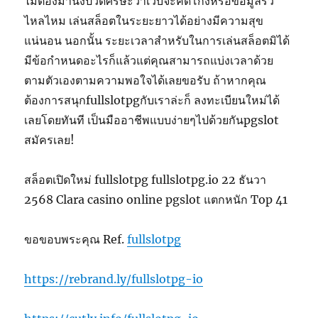
ไม่ต้องมานั่งปวดศีรษะว่าเว็บจะคดโกงหรือข้อมูลรั่ว
ไหลไหม เล่นสล็อตในระยะยาวได้อย่างมีความสุข
แน่นอน นอกนั้น ระยะเวลาสำหรับในการเล่นสล็อตมิได้
มีข้อกำหนดอะไรก็แล้วแต่คุณสามารถแบ่งเวลาด้วย
ตามตัวเองตามความพอใจได้เลยขอรับ ถ้าหากคุณ
ต้องการสนุกfullslotpgกับเราล่ะก็ ลงทะเบียนใหม่ได้
เลยโดยทันที เป็นมืออาชีพแบบง่ายๆไปด้วยกันpgslot
สมัครเลย!
สล็อตเปิดใหม่ fullslotpg fullslotpg.io 22 ธันวา
2568 Clara casino online pgslot แตกหนัก Top 41
ขอขอบพระคุณ Ref.
fullslotpg
https://rebrand.ly/fullslotpg-io