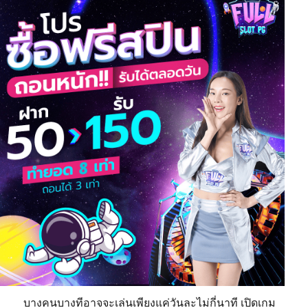
บางคนบางทีอาจจะเล่นเพียงแค่วันละไม่กี่นาที เปิดเกม