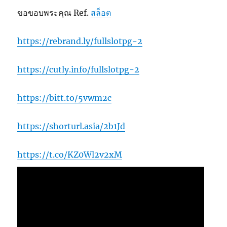
ขอขอบพระคุณ Ref.
สล็อต
https://rebrand.ly/fullslotpg-2
https://cutly.info/fullslotpg-2
https://bitt.to/5vwm2c
https://shorturl.asia/2b1Jd
https://t.co/KZ0Wl2v2xM