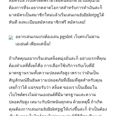
สมัครแล้วรับเครดิตฟรีได้โดยทันทีอีกด้วย แม้คุณไม่
ต้องการที่จะอยากคลาดโอกาสสำหรับการทำเงินล่ะก็
มาสมัครเป็นสมาชิกใหม่แล้วเริ่มเล่นเกมfullslotpgได้
ทันที ลงทะเบียนสมัครสมาชิกฟรี สมัครเลย!
อยากเล่นเกมเก่งต้องเล่น pgslot เว็บตรงไม่ผ่าน
เอเย่นต์ เพียงแค่นั้น!
ถ้าเกิดคุณอยากเริ่มเล่นสล็อตมุ่งมั่นล่ะก็ อย่างแรกที่คุณ
ต้องทำเลที่ตั้งยก็คือ การเลือกใช้บริการกับเว็บที่มี
มาตรฐานรวมทั้งความปลอดภัยสูง เพราะว่ามันเป็น
สัญลักษณ์ยืนยันความปลอดภัยที่เยี่ยมที่สุดสำหรับคุณ
เลยก็ว่าได้ แน่ๆขอรับว่า สล็อต ของเราเป็นเยี่ยมใน
เว็บไซต์ตรงไม่ผ่านเอเย่นต์ที่มีมาตรฐานและความ
ปลอดภัยสูง เหมาะกับนักพนันทุกคน ด้วยเหตุนี้ ถ้าเกิด
คุณต้องการเล่นเกมfullslotpgให้เก่งขึ้นล่ะก็ จำเป็นต้อง