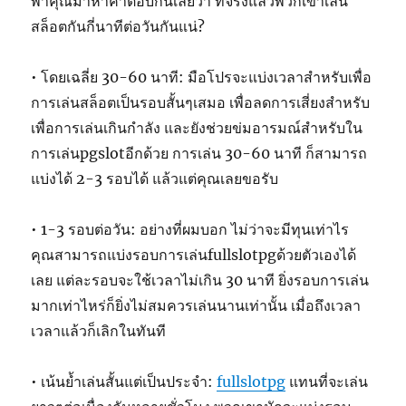
พาคุณมาหาคำตอบกันเลยว่า ที่จริงแล้วพวกเขาเล่น
สล็อตกันกี่นาทีต่อวันกันแน่?
• โดยเฉลี่ย 30-60 นาที: มือโปรจะแบ่งเวลาสำหรับเพื่อ
การเล่นสล็อตเป็นรอบสั้นๆเสมอ เพื่อลดการเสี่ยงสำหรับ
เพื่อการเล่นเกินกำลัง และยังช่วยข่มอารมณ์สำหรับใน
การเล่นpgslotอีกด้วย การเล่น 30-60 นาที ก็สามารถ
แบ่งได้ 2-3 รอบได้ แล้วแต่คุณเลยขอรับ
• 1-3 รอบต่อวัน: อย่างที่ผมบอก ไม่ว่าจะมีทุนเท่าไร
คุณสามารถแบ่งรอบการเล่นfullslotpgด้วยตัวเองได้
เลย แต่ละรอบจะใช้เวลาไม่เกิน 30 นาที ยิ่งรอบการเล่น
มากเท่าไหร่ก็ยิ่งไม่สมควรเล่นนานเท่านั้น เมื่อถึงเวลา
เวลาแล้วก็เลิกในทันที
• เน้นย้ำเล่นสั้นแต่เป็นประจำ:
fullslotpg
แทนที่จะเล่น