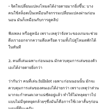
• จิตใจเปลี่ยนแปลงโหมดได้ง่ายดายมากยิ่งขึ้น: บาง
คนใช้สล็อตเป็นเหมือนกิจกรรมเปลี่ยนแปลงผ่านก่อน
นอน มันก็เหมือนกับการดูคลิป
ฟังเพลง หรือดูหนัง เพราะเหตุว่าจังหวะของเกมจะช่วย
ดึงเราออกจากความตึงเครียด รวมทั้งไปสู่โหมดพักได้
ในทันที
2. คนที่เล่นเฉพาะก่อนนอน มักควบคุมการเล่นของตัว
เองได้ง่ายดายยิ่งกว่า
ว่ากันว่า คนที่เล่น fullslot เฉพาะก่อนนอนนั้น มักจะ
ควบคุมการเล่นของตนเองได้ง่ายกว่า เพราะเหตุว่าส่วน
มากจะกำหนดเวลาแน่ชัดอยู่แล้ว ทำให้ไม่หลุดยาวไป
แบบไม่มีจุดหยุดกล้วยๆซึ่งมันก็คือการใช้เวลาสั้นๆก่อน
นอนที่ดีนะครับ