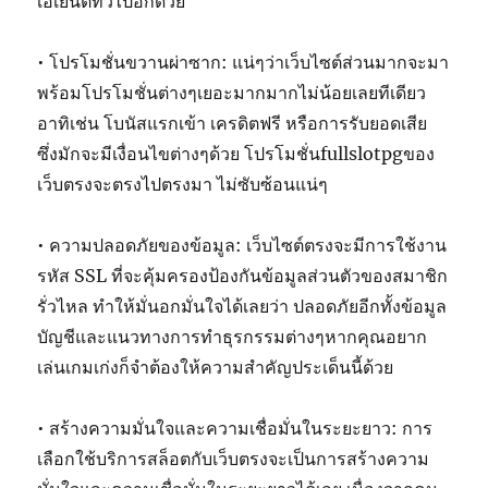
เอเย่นต์ทั่วไปอีกด้วย
• โปรโมชั่นขวานผ่าซาก: แน่ๆว่าเว็บไซต์ส่วนมากจะมา
พร้อมโปรโมชั่นต่างๆเยอะมากมากไม่น้อยเลยทีเดียว
อาทิเช่น โบนัสแรกเข้า เครดิตฟรี หรือการรับยอดเสีย
ซึ่งมักจะมีเงื่อนไขต่างๆด้วย โปรโมชั่นfullslotpgของ
เว็บตรงจะตรงไปตรงมา ไม่ซับซ้อนแน่ๆ
• ความปลอดภัยของข้อมูล: เว็บไซต์ตรงจะมีการใช้งาน
รหัส SSL ที่จะคุ้มครองป้องกันข้อมูลส่วนตัวของสมาชิก
รั่วไหล ทำให้มั่นอกมั่นใจได้เลยว่า ปลอดภัยอีกทั้งข้อมูล
บัญชีและแนวทางการทำธุรกรรมต่างๆหากคุณอยาก
เล่นเกมเก่งก็จำต้องให้ความสำคัญประเด็นนี้ด้วย
• สร้างความมั่นใจและความเชื่อมั่นในระยะยาว: การ
เลือกใช้บริการสล็อตกับเว็บตรงจะเป็นการสร้างความ