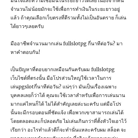
มั่นใจและความเชื่อมั่นในระยะยาวได้เลย เนื่องจากคน
จำนวนไม่น้อยมักจะใช้เพื่อการทำเงินในระยะยาวอยู่
แล้ว ถ้าคุณเลือกเว็บตรงที่ดีรวมทั้งไม่เป็นอันตราย ก็เล่น
ได้ยาวๆเลยครับ
มืออาชีพจำนวนมากเล่น fullslotpg กี่นาทีต่อวัน? มา
หาคำตอบกัน!
เป็นปัญหาที่ตอบยากเหมือนกันครับผม fullslotpg
เว็บไซต์ที่ตรงนั้น มือโปรส่วนใหญ่ใช้เวลาในการ
เล่นpgslotกี่นาทีต่อวัน? แน่ๆว่า มันเป็นเรื่องเฉพาะ
บุคคลเลยก็ว่าได้ คุณจะใช้เวลาสำหรับเพื่อการเล่นนาน
มากแค่ไหนก็ได้ ไม่ได้สำคัญเลยล่ะนะครับ แต่มือโปร
นั้นจะมีกรอบตอนที่ชัดแจ้ง เพื่อพวกเขาสามารถเล่นได้
โดยตลอดและก็ปลอดภัย ไม่เล่นเกินกว่าที่ตั้งหัวใจเอาไว้
เรียกว่า อะไรทำแล้วดีก็จะทำนั่นแหละครับผม สล็อต จะ