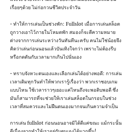
เรื่อยๆด้วย ไม่ก่อกวนชีวิตประจำวัน
• ทำให้การเล่นเป็นช่วงพัก: Fullslot เมื่อการเล่นสล็อต
ถูกวางเอาไว้ภายในโหมดพัก สมองก็จะตีความหมาย
ต่างจากการเล่นระหว่างวันทันทีนะครับ คนไม่ใช่น้อยจึง
คิดว่าเล่นก่อนนอนแล้วบันเทิงใจกว่า เพราะไม่ต้องรีบ
หรือกดดันกับเวลามากเกินไปนั่นเอง
• ทราบจังหวะตนเองและเลือกเล่นได้อย่างพอดี: การเล่น
เวลาเดิมทุกวันทำให้พวกเรารู้เรื่องว่า พวกเราชอบเกม
แบบไหน ใช้เวลาราวๆเยอะแค่ไหนถึงจะพอดิบพอดี ซึ่ง
มันก็สามารถที่จะช่วยให้เราเล่นสล็อตในกรอบในช่วง
เวลาที่สมควรและไม่ฝืนตนเองมากจนเกินความจำเป็น
การเล่น fullslot ก่อนนอนอาจมิได้ดีแค่ขณะ แม้กระนั้น
ดีเนื่องจากทำให้เราอยู่กับตนเองได้มากขึ้น!