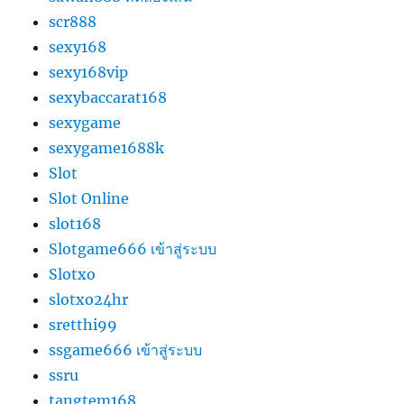
scr888
sexy168
sexy168vip
sexybaccarat168
sexygame
sexygame1688k
Slot
Slot Online
slot168
Slotgame666 เข้าสู่ระบบ
Slotxo
slotxo24hr
sretthi99
ssgame666 เข้าสู่ระบบ
ssru
tangtem168