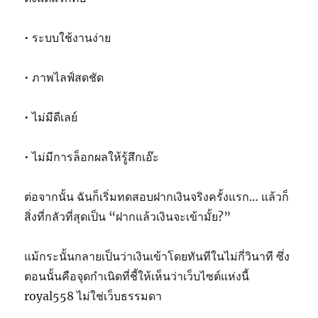
• ระบบใช้งานง่าย
• ภาพไลฟ์สดชัด
• ไม่มีดีเลย์
• ไม่มีการล็อกผลให้รู้สึกเอ๊ะ
ต่อจากนั้น ฉันก็เริ่มทดสอบฝากเงินจริงครั้งแรก… แล้วก็
สิ่งที่กลัวที่สุดเป็น “ฝากแล้วเงินจะเข้ามั้ย?”
แม้กระนั้นกลายเป็นว่าเงินเข้าโดยทันทีในไม่กี่วินาที ซึ่ง
ตอนนั้นคือจุดกำเนิดที่ชี้ให้เห็นว่าเว็บไซต์แห่งนี้
royal558 ไม่ใช่เว็บธรรมดา