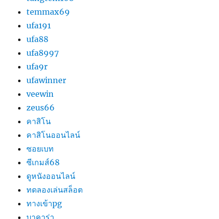
temmax69
ufa191
ufa88
ufa8997
ufa9r
ufawinner
veewin
zeus66
คาสิโน
คาสิโนออนไลน์
ซอยเบท
ซีเกมส์68
ดูหนังออนไลน์
ทดลองเล่นสล็อต
ทางเข้าpg
บาคาร่า