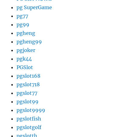
pg SuperGame
pg77
pg99
pgheng
pgheng99
pgjoker
pgk44
PGSlot
pgslot168
pgslot718
pgslot77
pgslot99
pgslot9999
pgslotfish
pgslotgolf
pgslotth