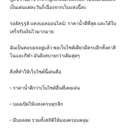
เป็นเล่นแต่ละวันก็เนื่องจากเว็บแห่งนี้ล่ะ
รอยัล558 แทงบอลออนไลน์: ราคาน้ำดีที่สุด และได้ใบ
เสร็จรับเงินไวมากมาย
ฉันเป็นคอบอลอยู่แล้ว พอเว็บไซต์เดียวมีครบอีกทั้งคาสิ
โนและกีฬา มันยิ่งสบายกว่าเดิมสุดๆ
สิ่งที่ทำให้เว็บไซต์นี้เด่นคือ
• ราคาน้ำดีกว่าเว็บไซต์อื่นที่เคยเล่น
• บอลเปิดให้แทงครบทุกลีก
• มีบอลสด รวมทั้งสถิติให้มองครอบคลุม