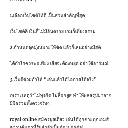
1.เลือกเว็บไซต์ให้ดี เป็นส่วนสำคัญที่สุด
เว็บไซต์ดี เงินก็ไม่มีอันตราย เกมก็เที่ยงธรรม
2.กำหนดจุดมุ่งหมายให้ชัด แล้วก็เล่นอย่างมีสติ
ได้กำไรควรพอเพียง เสียจะต้องหยุด อย่าใช้อารมณ์
3.เว็บดีช่วยทำให้ “เล่นแล้วได้โอกาสได้จริง”
เพราะเหตุว่าไม่ทุจริต ไม่ล็อกยูส ทำให้ผลสรุปมาจาก
ฝีมือรวมทั้งดวงจริงๆ
royal online สมัครยูสเดียว เล่นได้ทุกค่ายทุกเกมส์
ความคุ้มค่าที่รู้แล้วจำเป็นต้องบอกต่อ!