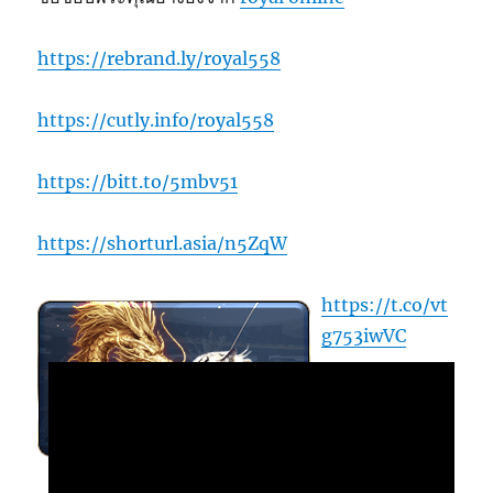
https://rebrand.ly/royal558
https://cutly.info/royal558
https://bitt.to/5mbv51
https://shorturl.asia/n5ZqW
https://t.co/vt
g753iwVC