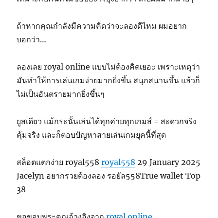
ถ้าหากคุณกำลังมีความคิดว่าจะลองดีไหม ผมอยาก
บอกว่า…
ลองเลย royal online แบบไม่ต้องคิดเยอะ เพราะเหตุว่า
มันทำให้การเล่นเกมง่ายมากยิ่งขึ้น สนุกสนานขึ้น แล้วก็
ไม่เป็นอันตรายมากยิ่งขึ้นๆ
ยูสเดียว แม้กระนั้นเล่นได้ทุกค่ายทุกเกมส์ = สะดวกจริง
คุ้มจริง และก็ตอบปัญหาสายเล่นเกมยุคนี้ที่สุด
สล็อตแตกง่าย royal558
royal558
29 January 2025
Jacelyn อยากรวยต้องลอง รอยัล558True wallet Top
38
ขอขอบพระคุณอ้างอิงจาก
royal online