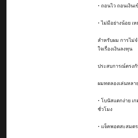
• ถอนไว ถอนเงินเ
• ไม่มีอย่างน้อย 
สำหรับผม การไม่จำ
ใจเรื่องเงินลงทุน
ประสบการณ์ตรงกับ
ผมทดลองเล่นหลายเ
• โบนัสแตกง่าย เกม
ชั่วโมง
• แจ็คพอตสะสมตรง