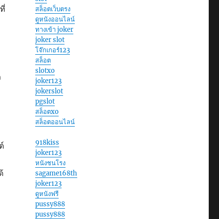
ี่
สล็อตเว็บตรง
ดูหนังออนไลน์
ทางเข้า joker
joker slot
โจ๊กเกอร์123
สล็อต
slotxo
ง
joker123
jokerslot
pgslot
สล็อตxo
สล็อตออนไลน์
918kiss
ต์
joker123
หนังชนโรง
้
sagame168th
joker123
ดูหนังฟรี
pussy888
pussy888