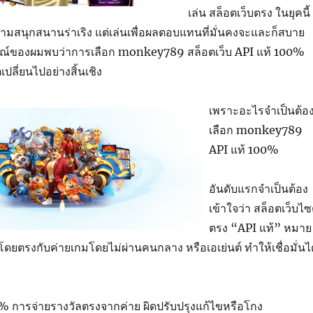
เล่น สล็อตเว็บตรง ในยุคนี้ ท
ความสนุกสนานร่าเริง แต่เล่นเพื่อผลตอบแทนที่มั่นคงจะและก็สบาย
การณ์ของผมพบว่าการเลือก monkey789 สล็อตเว็บ API แท้ 100%
ปลี่ยนไปอย่างสิ้นเชิง
เพราะอะไรจำเป็นต้อ
เลือก monkey789
API แท้ 100%
อันดับแรกจำเป็นต้อง
เข้าใจว่า สล็อตเว็บไซ
ตรง “API แท้” หมาย
่อโดยตรงกับค่ายเกมโดยไม่ผ่านคนกลาง หรือเอเย่นต์ ทำให้เชื่อมั่นได
% การจ่ายรางวัลตรงจากค่าย ผิดปรับปรุงแก้ไขหรือโกง