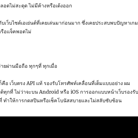
ตลอดไม่สะดุด ไม่มีค้างหรือเด้งออก
นกับเว็บไซต์เอเย่นต์ที่เคยเล่นมาก่อนมาก ซึ่งเคยประสบพบปัญหาเกม
หรือแจ็คพอตไม่
่ายผ่านมือถือ ทุกๆที่ ทุกเมื่อ
คือ เว็บตรง API แท้ รองรับโทรศัพท์เคลื่อนที่เต็มแบบอย่าง ผม
้ทุกที่ ไม่ว่าจะบน Android หรือ iOS การออกแบบหน้าเว็บรองรั
ที่ ทำให้การกดสปินหรือเช็คโบนัสสบายและไม่สลับซับซ้อน