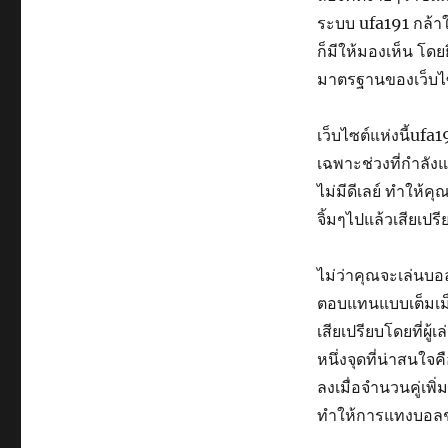
ระบบ ufa191 กล้าให
ก็มีให้มองเห็น โดย
มาตรฐานของเว็บไซ
เว็บไซต์แห่งนี้uf
เฉพาะช่วงที่กำลั
ไม่มีดีเลย์ ทำให้ค
จิ้มๆไปแล้วเสียเปร
ไม่ว่าคุณจะเล่นบอ
ตอบแทนแบบเต็มเม็
เสียเปรียบโดยที่ผู้
หนึ่งจุดที่น่าสนใ
ลงเมื่อจำนวนคู่เพิ่
ทำให้การแทงบอลชุด