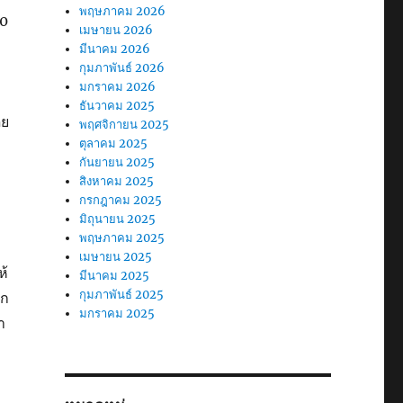
พฤษภาคม 2026
00
เมษายน 2026
มีนาคม 2026
กุมภาพันธ์ 2026
มกราคม 2026
ธันวาคม 2025
ดย
พฤศจิกายน 2025
ตุลาคม 2025
กันยายน 2025
สิงหาคม 2025
กรกฎาคม 2025
มิถุนายน 2025
พฤษภาคม 2025
เมษายน 2025
ห้
มีนาคม 2025
กุมภาพันธ์ 2025
ีก
มกราคม 2025
า