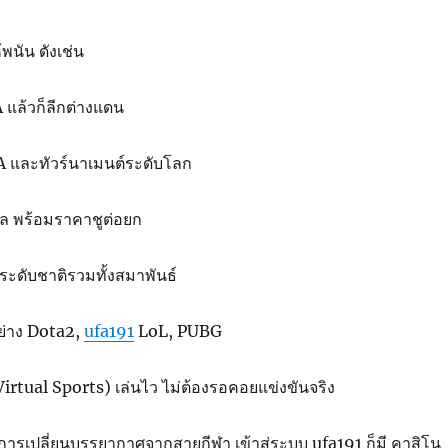
้พนัน ดังเช่น
แล้วก็ลีกต่างแดน
 และทัวร์นาเมนต์ระดับโลก
ล พร้อมราคาชูต่อยก
งระดับชาติรวมทั้งสมาพันธ์
อย่าง Dota2,
ufa191
LoL, PUBG
Virtual Sports) เล่นไว ไม่ต้องรอคอยแข่งขันจริง
การเปลี่ยนบรรยากาศจากสายกีฬา เข้าสู่ระบบ ufa191 ก็มี คาสิโน