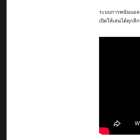
ระบบการพนันบอลขอ
เปิดให้เล่นได้ทุกล