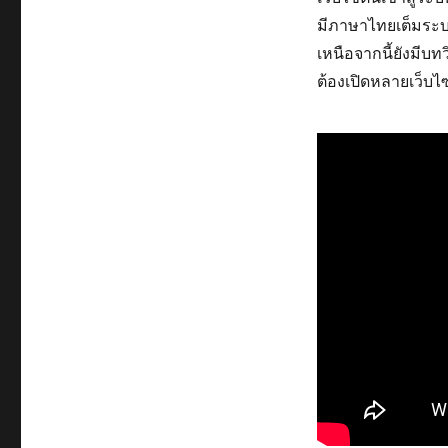
มีภาษาไทยเต็มระบ
เหนือจากนี้ยังมีบท
ต้องเปิดหลายเว็บไซ