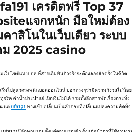
 ufa191 เครดิตฟรี Top 37
iteแจกหนัก มือใหม่ต้อง
าสิโนในเว็บเดียว ระบบ
วาคม 2025 casino
ยมเว็บไซต์แทงบอล ที่สายเดิมพันตัวจริงจะต้องลองสักครั้งในชีวิต
มเริ่มไปสู่แวดวงพนันบอลออนไลน์ บอกตรงๆว่ามีความกังวลไม่น้อย
บทุจริต ค่าน้ำประปาแย่ เบิกเงินไม่ได้ รวมทั้งอีกสารพัดเรื่องกระทั่ง
หน แต่
ufa191
ทางเข้า เปลี่ยนเป็นคำตอบที่เปลี่ยนแปลงความคิดทั้ง
ะบบ ufa191มีลักษณะเด่นตั้งแต่ตอนแรกเข้า ตั้งแต่หน้าตาที่ใช้งานง่า