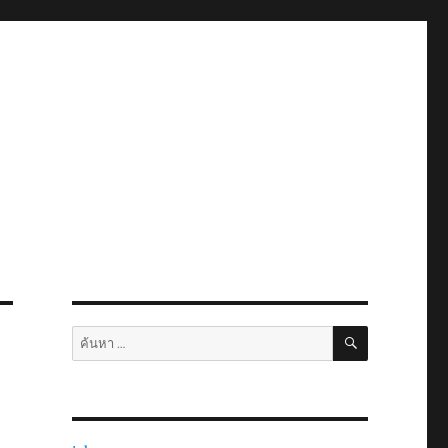
ค้นหา
ค้นหา: