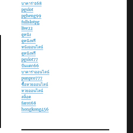
บาคาร่า168
pgslot
pgheng99
fullslotpg
live22
ดูหนัง
ดูหนังฟรี
หนังออนไลน์
ดูหนังฟรี
pgslot77
ปั่นแตก66
บาคาร่าออนไลน์
punpro777
ซื้อหวยออนไลน์
หวยออนไลน์
สล็อต
faro168
hongkong456