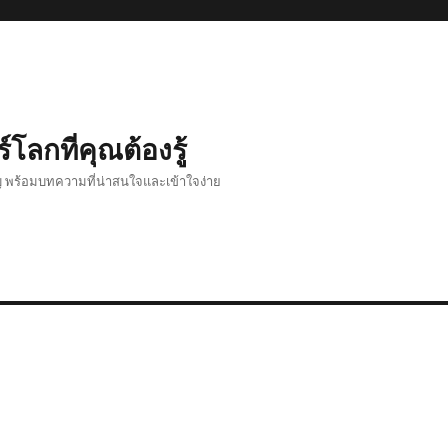
ลกที่คุณต้องรู้
ัญ พร้อมบทความที่น่าสนใจและเข้าใจง่าย