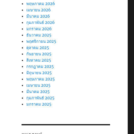
พฤษภาคม 2026
เมษายน 2026
มีนาคม 2026
กุมภาพันธ์ 2026
มกราคม 2026
ธันวาคม 2025
พฤศจิกายน 2025
ตุลาคม 2025
กันยายน 2025
สิงหาคม 2025
กรกฎาคม 2025
มิถุนายน 2025
พฤษภาคม 2025
เมษายน 2025
มีนาคม 2025
กุมภาพันธ์ 2025
มกราคม 2025