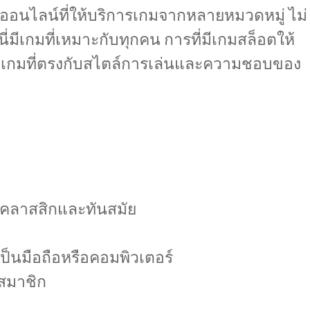
อนไลน์ที่ให้บริการเกมจากหลายหมวดหมู่ ไม่
ที่นี่มีเกมที่เหมาะกับทุกคน การที่มีเกมสล็อตให้
อกเกมที่ตรงกับสไตล์การเล่นและความชอบของ
วคลาสสิกและทันสมัย
ป็นมือถือหรือคอมพิวเตอร์
บสมาชิก