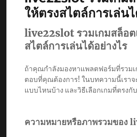
ให้ตรงสไตล์การเล่นไ
live22slot รวมเกมสล็อต
สไตล์การเล่นได้อย่างไร
ถ้าคุณกำลังมองหาแพลตฟอร์มที่รว
ตอบที่คุณต้องการ! ในบทความนี้เรา
แบบไหนบ้าง และวิธีเลือกเกมที่ตรงก
ความหมายหรือภาพรวมของ li