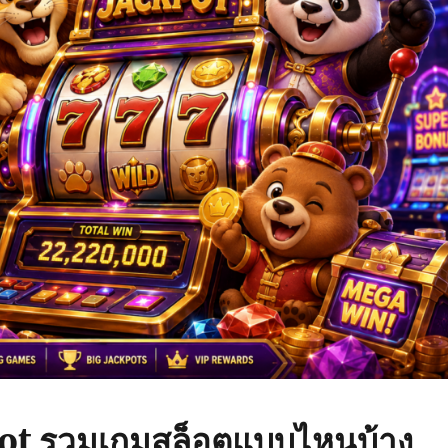
lot รวมเกมสล็อตแบบไหนบ้าง