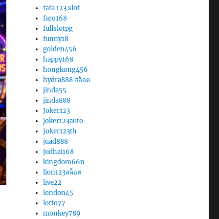
fafa 123 slot
faro168
fullslotpg
funny18
golden456
happy168
hongkong456
hydra888 สล็อต
jinda55
jinda888
Joker123
joker123auto
Joker123th
juad888
judhai168
kingdom66n
lion123สล็อต
live22
london45
lotto77
monkey789