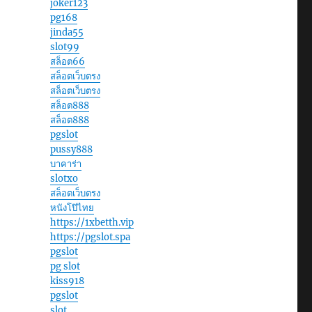
joker123
pg168
jinda55
slot99
สล็อต66
สล็อตเว็บตรง
สล็อตเว็บตรง
สล็อต888
สล็อต888
pgslot
pussy888
บาคาร่า
slotxo
สล็อตเว็บตรง
หนังโป๊ไทย
https://1xbetth.vip
https://pgslot.spa
pgslot
pg slot
kiss918
pgslot
slot