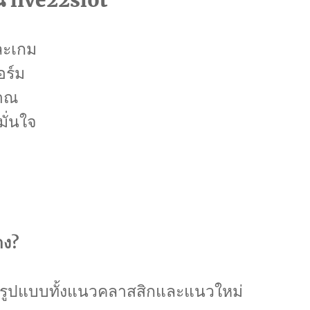
ล่น live22slot
ละเกม
อร์ม
มาณ
มั่นใจ
าง?
ยรูปแบบทั้งแนวคลาสสิกและแนวใหม่