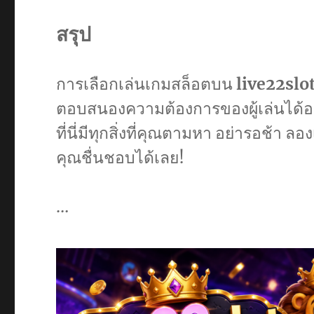
สรุป
การเลือกเล่นเกมสล็อตบน
live22slo
ตอบสนองความต้องการของผู้เล่นได้อ
ที่นี่มีทุกสิ่งที่คุณตามหา อย่ารอช้า 
คุณชื่นชอบได้เลย!
…