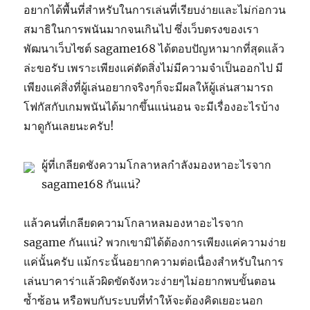
อยากได้พื้นที่สำหรับในการเล่นที่เรียบง่ายและไม่ก่อกวน
สมาธิในการพนันมากจนเกินไป ซึ่งเว็บตรงของเรา
พัฒนาเว็บไซต์ sagame168 ได้ตอบปัญหามากที่สุดแล้ว
ล่ะขอรับ เพราะเพียงแค่ตัดสิ่งไม่มีความจำเป็นออกไป มี
เพียงแค่สิ่งที่ผู้เล่นอยากจริงๆก็จะมีผลให้ผู้เล่นสามารถ
โฟกัสกับเกมพนันได้มากขึ้นแน่นอน จะมีเรื่องอะไรบ้าง
มาดูกันเลยนะครับ!
ผู้ที่เกลียดชังความโกลาหลกำลังมองหาอะไรจาก
sagame168 กันแน่?
แล้วคนที่เกลียดความโกลาหลมองหาอะไรจาก
sagame กันแน่? พวกเขามิได้ต้องการเพียงแค่ความง่าย
แค่นั้นครับ แม้กระนั้นอยากความต่อเนื่องสำหรับในการ
เล่นบาคาร่าแล้วผิดขัดจังหวะง่ายๆไม่อยากพบขั้นตอน
ซ้ำซ้อน หรือพบกับระบบที่ทำให้จะต้องคิดเยอะนอก