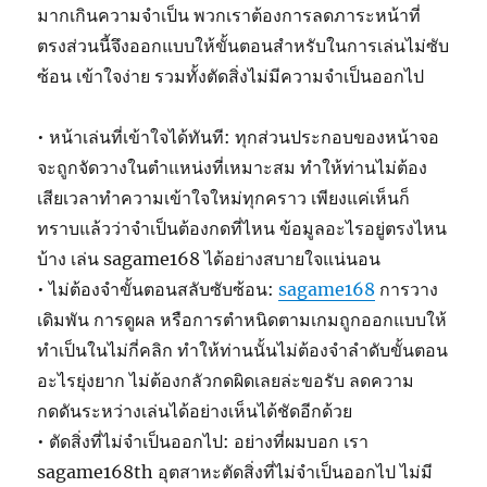
มากเกินความจำเป็น พวกเราต้องการลดภาระหน้าที่
ตรงส่วนนี้จึงออกแบบให้ขั้นตอนสำหรับในการเล่นไม่ซับ
ซ้อน เข้าใจง่าย รวมทั้งตัดสิ่งไม่มีความจำเป็นออกไป
• หน้าเล่นที่เข้าใจได้ทันที: ทุกส่วนประกอบของหน้าจอ
จะถูกจัดวางในตำแหน่งที่เหมาะสม ทำให้ท่านไม่ต้อง
เสียเวลาทำความเข้าใจใหม่ทุกคราว เพียงแค่เห็นก็
ทราบแล้วว่าจำเป็นต้องกดที่ไหน ข้อมูลอะไรอยู่ตรงไหน
บ้าง เล่น sagame168 ได้อย่างสบายใจแน่นอน
• ไม่ต้องจำขั้นตอนสลับซับซ้อน:
sagame168
การวาง
เดิมพัน การดูผล หรือการตำหนิดตามเกมถูกออกแบบให้
ทำเป็นในไม่กี่คลิก ทำให้ท่านนั้นไม่ต้องจำลำดับขั้นตอน
อะไรยุ่งยาก ไม่ต้องกลัวกดผิดเลยล่ะขอรับ ลดความ
กดดันระหว่างเล่นได้อย่างเห็นได้ชัดอีกด้วย
• ตัดสิ่งที่ไม่จำเป็นออกไป: อย่างที่ผมบอก เรา
sagame168th อุตสาหะตัดสิ่งที่ไม่จำเป็นออกไป ไม่มี