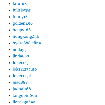
faro168
fullslotpg
funny18
golden456
happy168
hongkong456
hydra888 สล็อต
jinda55
jinda888
Joker123
joker123auto
Joker123th
juad888
judhai168
kingdom66n
lion123สล็อต