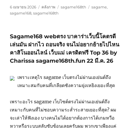
เขียน
รูป
หมวด
ป้าย
6 เมษายน 2026
คลังภาพ
sagame168th
sagame
,
เมื่อ
แบบ
หมู่
กำกับ
sagame168
,
sagame168th
เรื่อง
Sagame168 webตรง บาคาร่าเว็บนี้โคตรดี
เล่นมัน ฝากไว ถอนจริง จนไม่อยากย้ายไปไหน
คาสิโนออนไลน์ เว็บแม่ เครดิตฟรี Top 36 by
Charissa sagame168th.fun 22 มี.ค. 26
เพราะเหตุไร sagame เว็บตรงไม่ผ่านเอเย่นต์ถึง
เหมาะสมกับคนที่เกลียดชังความยุ่งเหยิงเยอะที่สุด
เพราะอะไร sagame เว็บไซต์ตรงไม่ผ่านเอเย่นต์ถึง
เหมาะกับคนที่ไม่ชอบความระส่ำระสายเยอะที่สุด? ผม
จะเล่าให้ฟังเอง บางคนไม่ได้อยากต้องการได้เกมหวือ
หวาหรือระบบสลับซับซ้อนเลยครับผม พวกเขาเพียงแค่