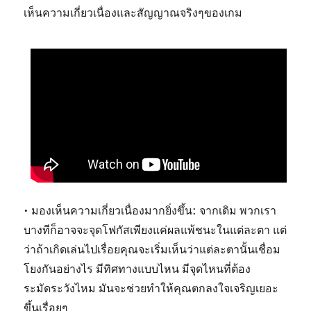
เห็นความเกี่ยวเนื่องและสัญญาณจริงๆของเกม
• มองเห็นความเกี่ยวเนื่องมากยิ่งขึ้น: จากเดิม พวกเรา
บางทีก็อาจจะจุดโฟกัสเพียงแค่ผลแพ้ชนะในแต่ละตา แต่
ว่าถ้าเกิดเล่นไปเรื่อยคุณจะเริ่มเห็นว่าแต่ละตานั้นเชื่อม
โยงกันอย่างไร มีทิศทางแบบไหน มีจุดไหนที่ต้อง
ระมัดระวังไหม มันจะช่วยทำให้คุณตกลงใจเจริญเยอะ
ขึ้นเรื่อยๆ