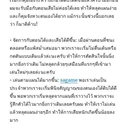
เริ่มกักคุมเองระหว่างเกมได้ดิบได้ดีขึ้นแล้วครับ เมื่อก่อน
ผมจะรับมือกับตอนเสียไม่ค่อยได้เลย ทำให้หลุดแผนง่าย
และก็คุมจังหวะตนเองได้ยาก แม้กระนั้นช่วงนี้บอกเลย
ว่า ก็มาดิค้าบ!
• จัดการกับตอนได้และเสียได้ดีขึ้น: เมื่อผ่านตอนที่ชนะ
ตลอดหรือแพ้สม่ำเสมอมา พวกเราจะเริ่มไม่ตื่นเต้นหรือ
กดดันแบบเดิมแล้วล่ะนะครับ ทำให้การตัดสินใจนั้นนิ่ง
มากยิ่งกว่าเดิม ไม่หลุดกล้วยๆเสมือนทีแรกๆที่เข้ามา
เล่นใหม่ๆเลยล่ะนะครับ
• เล่นตามแผนได้มากขึ้น:
sagame
พอเราเล่นเป็น
ประจำพวกเราจะเริ่มพินิจสัญญาณของตนเองได้ดิบได้ดี
ขึ้น พอพวกเราเริ่มหลุดจากแผนที่เราวางไว้ พวกเราจะ
รู้สึกตัวได้ไวมากยิ่งกว่าเดิมเลยครับผม ทำให้เราไม่เล่น
แล้วหลุดแผนง่ายๆอีก ทำให้การเสียหนักเกิดขึ้นน้อยลง
มาก