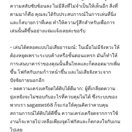
ความสลับซับซ้อนลง ไม่มีสิ่งที่ไม่จำเป็นให้เห็นอีก สิ่งที่
ตามมาก็คือ คุณจะได้รับประสบการณ์ในการเล่นที่นิ่ง
และก็สบายกว่าที่เคย ทำให้ความรู้สึกสำหรับเพื่อการ
เล่นนั้นดีขึ้นอย่างแจ่มแจ้งเลยล่ะขอรับ
• เล่นได้ตลอดแบบไม่เสียอารมณ์: ในเมื่อไม่มีจังหวะให้
ต้องหยุดเพราะระบบค้างหรือขั้นตอนแทรก มันก็ทำให้
การเล่นบาคาร่าของคุณนั้นลื่นไหลและก็ตลอดมากเพิ่ม
ขึ้น โฟกัสกับเกมก้าวหน้าขึ้น และไม่เสียจังหวะจาก
ปัจจัยภายนอกอีก
• ลดความเคร่งเครียดได้ดิบได้ดีมาก: ผู้ที่เกลียดความ
ยุ่งเหยิงจะไม่ชอบกับอะไรที่ควบคุมไม่ได้ ซึ่งระบบของ
พวกเรา sagame168 ก็จะก่อให้คุณคิดว่าควบคุม
สถานการณ์ได้ดิบได้ดีขึ้น ความเคร่งเครียดจากการใช้
งานก็จะหายไป เหลือเพียงจุดโฟกัสและก็ตกลงใจกับเกม
ไปเลย