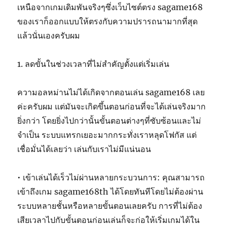
เหนือจากเกมเดิมพันจริงๆซึ่งเว็บไซต์ตรง sagame168
ของเราก็ออกแบบให้ตรงกับความปรารถนามากที่สุด
แล้วนั่นเองครับผม
1. ลดขั้นในช่วงเวลาที่ไม่สำคัญตั้งแต่เริ่มเล่น
ความอลหม่านไม่ได้เกิดจากตอนเล่น sagame168 เลย
ค่ะครับผม แต่มันจะเกิดขึ้นตอนก่อนที่จะได้เล่นจริงมาก
ยิ่งกว่า โดยยิ่งไปกว่านั้นขั้นตอนต่างๆที่ซับซ้อนและไม่
จำเป็น ระบบแทรกเยอะมากกระทั่งเราหลุดโฟกัส แต่
เชื่อมั่นได้เลยว่า เล่นกับเราไม่มีแน่นอน
• เข้าเล่นได้เร็วไม่ผ่านหลายกระบวนการ: คุณสามารถ
เข้าถึงเกม sagame168th ได้โดยทันทีโดยไม่ต้องผ่าน
ระบบหลายชั้นหรือหลายขั้นตอนเลยครับ การที่ไม่ต้อง
เสียเวลาไปกับขั้นตอนก่อนเล่นก็จะก่อให้เริ่มเกมได้ใน