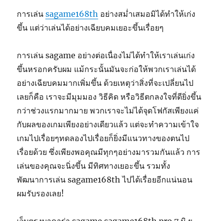
การเล่น
sagame168th
อย่างสม่ำเสมอมิได้ทำให้เก่ง
ขึ้น แต่ว่าเล่นได้อย่างเฉียบคมเยอะขึ้นเรื่อยๆ
การเล่น sagame อย่างต่อเนื่องไม่ได้ทำให้เราเล่นเก่ง
ขึ้นหรอกครับผม แม้กระนั้นมันจะก่อให้พวกเราเล่นได้
อย่างเฉียบคมมากเพิ่มขึ้น ด้วยเหตุว่าสิ่งที่จะเปลี่ยนไป
เลยก็คือ เราจะมีมุมมอง วิธีคิด หรือวิธีตกลงใจที่ดียิ่งขึ้น
กว่าช่วงแรกมากมาย พวกเราจะไม่ได้จุดโฟกัสเพียงแค่
กับผลของเกมเพียงอย่างเดียวแล้ว แต่จะทำความเข้าใจ
เกมไปเรื่อยๆทดลองไปเรื่อยก็ยิ่งมีแนวทางของตนไป
เรื่อยด้วย ซึ่งเพียงพอคุณมีทุกๆอย่างมารวมกันแล้ว การ
เล่นของคุณจะนิ่งขึ้น มีทิศทางเยอะขึ้น รวมทั้ง
พัฒนาการเล่น sagame168th ไปได้เรื่อยอีกแน่นอน
ผมรับรองเลย!