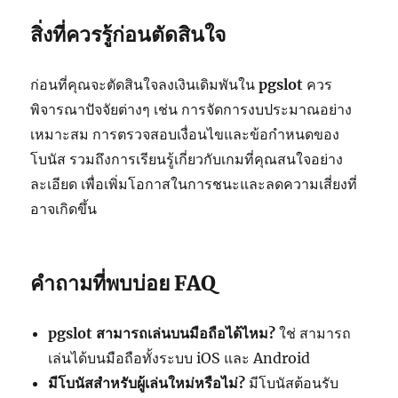
สิ่งที่ควรรู้ก่อนตัดสินใจ
ก่อนที่คุณจะตัดสินใจลงเงินเดิมพันใน
pgslot
ควร
พิจารณาปัจจัยต่างๆ เช่น การจัดการงบประมาณอย่าง
เหมาะสม การตรวจสอบเงื่อนไขและข้อกำหนดของ
โบนัส รวมถึงการเรียนรู้เกี่ยวกับเกมที่คุณสนใจอย่าง
ละเอียด เพื่อเพิ่มโอกาสในการชนะและลดความเสี่ยงที่
อาจเกิดขึ้น
คำถามที่พบบ่อย FAQ
pgslot สามารถเล่นบนมือถือได้ไหม?
ใช่ สามารถ
เล่นได้บนมือถือทั้งระบบ iOS และ Android
มีโบนัสสำหรับผู้เล่นใหม่หรือไม่?
มีโบนัสต้อนรับ