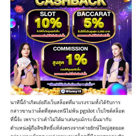
นาทีนี้ถ้าเกิดเอ๋ยถึงเว็บสล็อตที่มาแรงรวมทั้งได้รับการ
กล่าวขานว่าเด็ดที่สุดคงหนีไม่พ้น pgslot เว็บไซต์สล็อต
ที่นี้จ้ะ เพราะว่าเค้าไม่ได้มาเล่นๆแม้กระนั้นมากับ
ตำแหน่งผู้ถือลิขสิทธิ์แท้ส่งตรงจากค่ายยักษ์ใหญ่สุดยอด