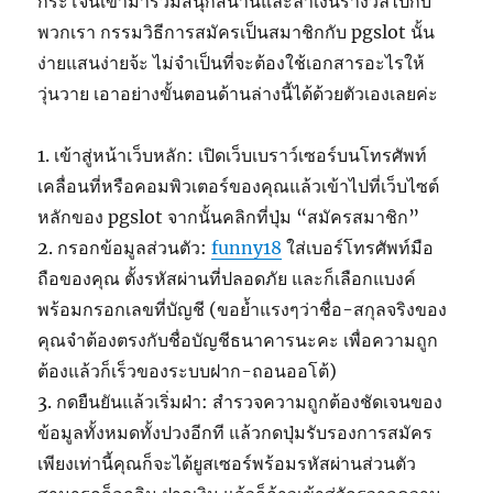
กระโจนเข้ามาร่วมสนุกสนานและล่าเงินรางวัลไปกับ
พวกเรา กรรมวิธีการสมัครเป็นสมาชิกกับ pgslot นั้น
ง่ายแสนง่ายจ้ะ ไม่จำเป็นที่จะต้องใช้เอกสารอะไรให้
วุ่นวาย เอาอย่างขั้นตอนด้านล่างนี้ได้ด้วยตัวเองเลยค่ะ
1. เข้าสู่หน้าเว็บหลัก: เปิดเว็บเบราว์เซอร์บนโทรศัพท์
เคลื่อนที่หรือคอมพิวเตอร์ของคุณแล้วเข้าไปที่เว็บไซต์
หลักของ pgslot จากนั้นคลิกที่ปุ่ม “สมัครสมาชิก”
2. กรอกข้อมูลส่วนตัว:
funny18
ใส่เบอร์โทรศัพท์มือ
ถือของคุณ ตั้งรหัสผ่านที่ปลอดภัย และก็เลือกแบงค์
พร้อมกรอกเลขที่บัญชี (ขอย้ำแรงๆว่าชื่อ-สกุลจริงของ
คุณจำต้องตรงกับชื่อบัญชีธนาคารนะคะ เพื่อความถูก
ต้องแล้วก็เร็วของระบบฝาก-ถอนออโต้)
3. กดยืนยันแล้วเริ่มฝ่า: สำรวจความถูกต้องชัดเจนของ
ข้อมูลทั้งหมดทั้งปวงอีกที แล้วกดปุ่มรับรองการสมัคร
เพียงเท่านี้คุณก็จะได้ยูสเซอร์พร้อมรหัสผ่านส่วนตัว