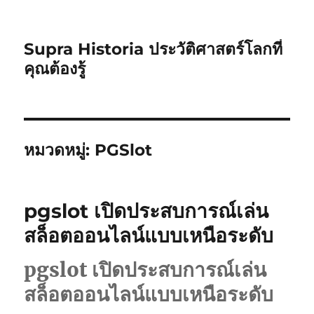
Supra Historia ประวัติศาสตร์โลกที่
คุณต้องรู้
หมวดหมู่:
PGSlot
pgslot เปิดประสบการณ์เล่น
สล็อตออนไลน์แบบเหนือระดับ
pgslot เปิดประสบการณ์เล่น
สล็อตออนไลน์แบบเหนือระดับ