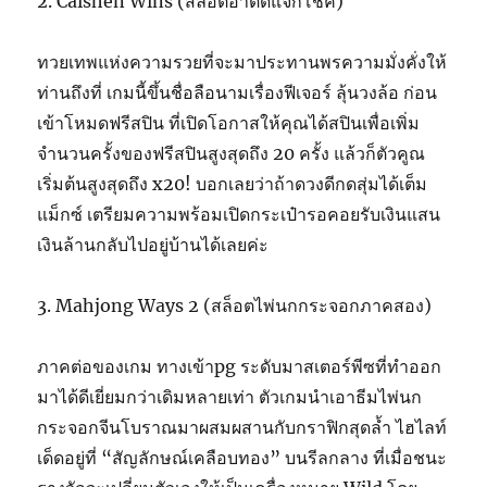
2. Caishen Wins (สล็อตอาติดแจกโชค)
ทวยเทพแห่งความรวยที่จะมาประทานพรความมั่งคั่งให้
ท่านถึงที่ เกมนี้ขึ้นชื่อลือนามเรื่องฟีเจอร์ ลุ้นวงล้อ ก่อน
เข้าโหมดฟรีสปิน ที่เปิดโอกาสให้คุณได้สปินเพื่อเพิ่ม
จำนวนครั้งของฟรีสปินสูงสุดถึง 20 ครั้ง แล้วก็ตัวคูณ
เริ่มต้นสูงสุดถึง x20! บอกเลยว่าถ้าดวงดีกดสุ่มได้เต็ม
แม็กซ์ เตรียมความพร้อมเปิดกระเป๋ารอคอยรับเงินแสน
เงินล้านกลับไปอยู่บ้านได้เลยค่ะ
3. Mahjong Ways 2 (สล็อตไพ่นกกระจอกภาคสอง)
ภาคต่อของเกม ทางเข้าpg ระดับมาสเตอร์พีซที่ทำออก
มาได้ดีเยี่ยมกว่าเดิมหลายเท่า ตัวเกมนำเอาธีมไพ่นก
กระจอกจีนโบราณมาผสมผสานกับกราฟิกสุดล้ำ ไฮไลท์
เด็ดอยู่ที่ “สัญลักษณ์เคลือบทอง” บนรีลกลาง ที่เมื่อชนะ