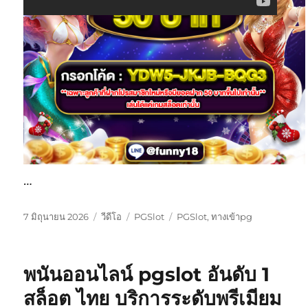
…
เขียน
รูป
หมวด
ป้าย
7 มิถุนายน 2026
วีดีโอ
PGSlot
PGSlot
,
ทางเข้าpg
เมื่อ
แบบ
หมู่
กำกับ
เรื่อง
พนันออนไลน์ pgslot อันดับ 1
สล็อต ไทย บริการระดับพรีเมียม