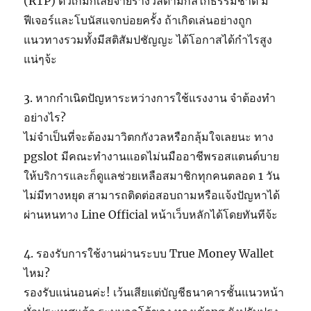
(RTP) ตัวเกมก็เลยจ่ายรางวัลตามกลไกธรรมชาติ มี
ฟีเจอร์และโบนัสแจกบ่อยครั้ง ถ้าเกิดเล่นอย่างถูก
แนวทางรวมทั้งมีสติสัมปชัญญะ ได้โอกาสได้กำไรสูง
แน่ๆจ้ะ
3. หากกำเนิดปัญหาระหว่างการใช้แรงงาน จำต้องทำ
อย่างไร?
ไม่จำเป็นที่จะต้องมาวิตกกังวลหรือกลุ้มใจเลยนะ ทาง
pgslot มีคณะทำงานแอดไม่นมืออาชีพรอสแตนด์บาย
ให้บริการและก็ดูแลช่วยเหลือสมาชิกทุกคนตลอด 1 วัน
ไม่มีทางหยุด สามารถติดต่อสอบถามหรือแจ้งปัญหาได้
ผ่านหนทาง Line Official หน้าเว็บหลักได้โดยทันทีจ้ะ
4. รองรับการใช้งานผ่านระบบ True Money Wallet
ไหม?
รองรับแน่นอนค่ะ! เว้นเสียแต่บัญชีธนาคารชั้นแนวหน้า