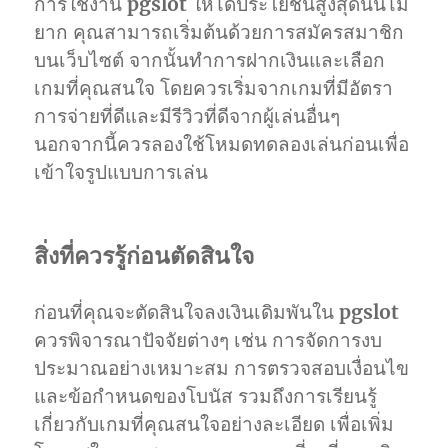
การใช้งาน
pgslot
ให้ได้ประโยชน์สูงสุดนั้นไม่
ยาก คุณสามารถเริ่มต้นด้วยการสมัครสมาชิก
บนเว็บไซต์ จากนั้นทำการฝากเงินและเลือก
เกมที่คุณสนใจ โดยควรเริ่มจากเกมที่มีอัตรา
การจ่ายที่ดีและมีรีวิวที่ดีจากผู้เล่นอื่นๆ
นอกจากนี้ควรลองใช้โหมดทดลองเล่นก่อนเพื่อ
เข้าใจรูปแบบการเล่น
สิ่งที่ควรรู้ก่อนตัดสินใจ
ก่อนที่คุณจะตัดสินใจลงเงินเดิมพันใน
pgslot
ควรพิจารณาปัจจัยต่างๆ เช่น การจัดการงบ
ประมาณอย่างเหมาะสม การตรวจสอบเงื่อนไข
และข้อกำหนดของโบนัส รวมถึงการเรียนรู้
เกี่ยวกับเกมที่คุณสนใจอย่างละเอียด เพื่อเพิ่ม