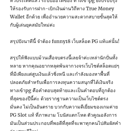
ทั่วประเทศแล้ว ระบบออโต้ของ ทางเข้าpg ยังปรับปรุง
ให้รองรับการฝาก-เบิกเงินผ่านวิถีทาง True Money
Wallet อีกด้วย เพื่ออำนวยความสะดวกสบายขั้นสุดให้
กับผู้เล่นยุคสมัยใหม่ค่ะ
สรุปปังนาทีนี้ จำต้อง funny18 เว็บสล็อต PG แท้แค่นั้น!
สรุปให้ฟังแบบม้วนเสื่อจบตรงนี้เลยจ้าค่ะเหล่านักปั่นทั้ง
หลาย หากคุณอยากหลุดพ้นจากวงจรเว็บไซต์สล็อตแย่ๆ
ที่มีเพียงแต่สูบเงินแล้วชิ่งหนี และกำลังมองหาพื้นที่
ปลอดภัยสำหรับเพื่อการลงทุนความสนุกที่ได้เงินจริง
ทางเข้าpg คือคำตอบสุดท้ายและเป็นคำตอบที่ถูกต้อง
ที่สุดของปีนี้ค่ะ ด้วยรากฐานความเป็นเว็บไซต์ตรง
มั่นคง ไม่เป็นอันตราย บวกกับความดีเยี่ยมของเกมค่าย
PG Slot แท้ ที่ภาพงาม โบนัสแตกโหด ตัวคูณอลังการ
มันเป็นส่วนประกอบที่พอดีที่สุดที่จะพาทุกคนไปสัมผัสคำ