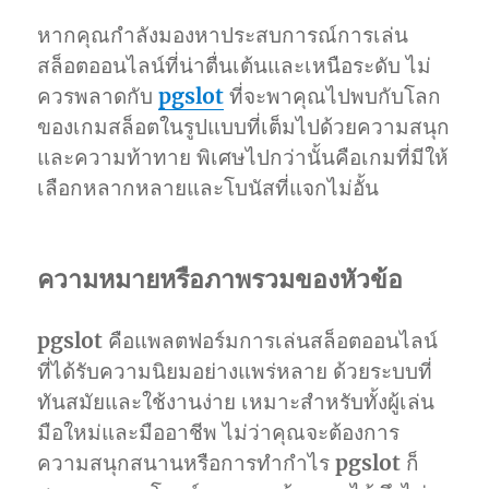
หากคุณกำลังมองหาประสบการณ์การเล่น
สล็อตออนไลน์ที่น่าตื่นเต้นและเหนือระดับ ไม่
ควรพลาดกับ
pgslot
ที่จะพาคุณไปพบกับโลก
ของเกมสล็อตในรูปแบบที่เต็มไปด้วยความสนุก
และความท้าทาย พิเศษไปกว่านั้นคือเกมที่มีให้
เลือกหลากหลายและโบนัสที่แจกไม่อั้น
ความหมายหรือภาพรวมของหัวข้อ
pgslot
คือแพลตฟอร์มการเล่นสล็อตออนไลน์
ที่ได้รับความนิยมอย่างแพร่หลาย ด้วยระบบที่
ทันสมัยและใช้งานง่าย เหมาะสำหรับทั้งผู้เล่น
มือใหม่และมืออาชีพ ไม่ว่าคุณจะต้องการ
ความสนุกสนานหรือการทำกำไร
pgslot
ก็