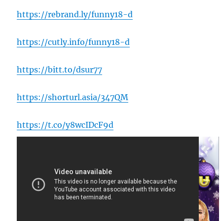
https://rebrand.ly/funny18-d
https://cutly.info/funny18-d
https://bitt.to/dsur77
https://shorturl.asia/347QM
https://t.co/y8wcIDcF9d