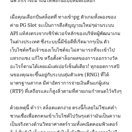
นี้พวกเราจะมาแฉให้ฟังกันแบบหมดเปลือก
เมื่อคุณเลือกปั่นสล็อตที่ ทางเข้าpg ตัวเกมทั้งผองของ
ค่าย PG Slot จะเป็นการดึงสัญญาณใหม่ๆผ่านระบบ
API แท้ส่งตรงจากเซิร์ฟเวอร์หลักของบริษัทผู้พัฒนาเกม
ในต่างประเทศ ซึ่งระบบนี้มีข้อดีที่เริ่ดมากๆเป็น ตัว
เว็บไซต์หรือเจ้าของเว็บไซต์จะไม่สามารถที่จะเข้าไป
แทรกแซง แก้ไข หรือตั้งค่าล็อกผลของการออกรางวัล
อะไรก็ตามได้เลยแม้แต่เปอร์เซ็นต์เดียว! ทุกยอดการสปิ
นของคุณจะขึ้นอยู่กับระบบสุ่มตัวเลข (RNG) ที่ได้
มาตรฐานสากล มีค่าอัตราการจ่ายเงินคืนแก่ผู้เล่น
(RTP) ที่เสถียรและก็สูงลิ่วตามที่ค่ายเกมกำหนดไว้จริงๆ
ด้วยเหตุนี้ คำว่า สล็อตแตกง่าย ตรงนี้ก็เลยไม่ใช่แค่คำ
ชวนเชื่อเพื่อตกคนเข้าเว็บไซต์ไปวันๆแต่ว่ามันเป็นความ
เป็นจริงทางด้านวิทยาศาสตร์รวมทั้งคณิตคอมพิวเตอร์