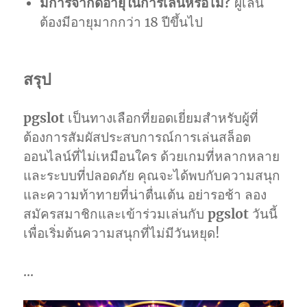
มีการจำกัดอายุในการเล่นหรือไม่?
ผู้เล่น
ต้องมีอายุมากกว่า 18 ปีขึ้นไป
สรุป
pgslot
เป็นทางเลือกที่ยอดเยี่ยมสำหรับผู้ที่
ต้องการสัมผัสประสบการณ์การเล่นสล็อต
ออนไลน์ที่ไม่เหมือนใคร ด้วยเกมที่หลากหลาย
และระบบที่ปลอดภัย คุณจะได้พบกับความสนุก
และความท้าทายที่น่าตื่นเต้น อย่ารอช้า ลอง
สมัครสมาชิกและเข้าร่วมเล่นกับ
pgslot
วันนี้
เพื่อเริ่มต้นความสนุกที่ไม่มีวันหยุด!
…