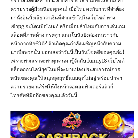
กราบสวัสดีจ้ะสายปั่น สายล่ารางวัล รวมทั้งเหล่านักล่า
ความรวยผู้มีรสนิยมทุกคน! เบื่อไหมคะกับการที่จำต้อง
มานั่งลุ้นนั่งเสียวว่าเงินที่ฝากเข้าไปในเว็บไซต์ ทาง
เข้าpg จะโดนบิดไหม? หรือเมื่อยล้าไหมกับการเล่นเกม
สล็อตที่ภาพค้าง กระตุก แถมโบนัสยังล่องหนราวกับ
หน้ากากทักซิโด้? ถ้าเกิดคุณกำลังเผชิญหน้ากับความ
น่าเบื่อพวกนั้น บอกเลยว่าวันนี้เป็นวันโชคดีของคุณจ้ะ!
เพราะพวกเราจะพาทุกคนมารู้จักกับ funny18 เว็บไซต์
สล็อตออนไลน์ยุคใหม่ที่จะมาแปลงประสบการณ์การ
พนันของคุณให้สนุกสุดฤทธิ์แบบฉุดไม่อยู่ พร้อมนำพา
ความรวยมาเสิร์ฟให้ถึงหน้าจอคอมพิวเตอร์แล้วก็
โทรศัพท์มือถือของคุณแล้ววันนี้