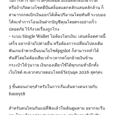
ในการทำรายการใดๆทั้งหมด มีเงินหลักสิบก็ฝากได้
หรือถ้าเกิดดวงโชคดีปั่นสล็อตแตกหลักแสนหลักล้าน ก็
สามารถกดเบิกเงินออกได้เต็มปริมาณโดยทันที ระบบออ
โต้จะทำการโอนเงินฝากบัญชีคุณโดยตรงอย่างเร็ว
ปลอดภัย ไร้กังวลเรื่องถูกโกง
• ระบบ Single Wallet ไม่ต้องโยกเงิน: เล่นสล็อตค่ายนี้
เสร็จ อยากย้ายไปค่ายอื่น หรือต้องการเปลี่ยนไปลงเดิม
พันเกมจำพวกอื่นบนเว็บไซต์pgslot ก็สามารถทำได้
ทันทีโดยไม่ต้องเสียเวล่ำเวลากดโยกย้ายเงินข้าม
กระเป๋าให้วุ่นวาย เงินกองเดียวใช้ได้ทุกเกมทั่วอีกทั้ง
เว็บไซต์ สะดวกสบายตอบโจทย์วัยรุ่นยุค 2026 สุดๆค่ะ
3 ขั้นตอนง่ายๆสำหรับในการเริ่มเส้นทางคนรวยกับ
funny18
สำหรับคนไหนกันแน่ที่ฟังแล้วใจเต้นตูมตาม อยากจะรีบ