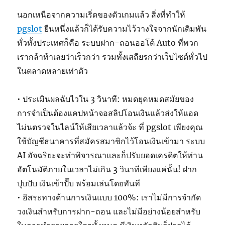
นอกเหนือจากความเริ่ดของตัวเกมแล้ว สิ่งที่ทำให้
pgslot
ยืนหนึ่งแล้วก็ได้รับความไว้วางใจจากนักเดิมพัน
ทั่วทั้งประเทศก็คือ ระบบฝาก-ถอนออโต้ Auto ที่พวก
เรากล้าท้าเลยว่าเร็วกว่า รวมทั้งเสถียรกว่าเว็บไซต์ทั่วไป
ในตลาดหลายเท่าตัว
• ประเมินผลฉับไวใน 3 วินาที: หมดยุคหมดสมัยของ
การจำเป็นต้องแคปหน้าจอสลิปโอนเงินแล้วส่งให้แอด
ไม่นตรวจในไลน์ให้เสียเวลาแล้วจ้ะ ที่ pgslot เพียงคุณ
ใช้บัญชีธนาคารที่สมัครสมาชิกไว้โอนเงินเข้ามา ระบบ
AI อัจฉริยะจะทำพิจารณาและก็ปรับยอดเครดิตให้ท่าน
อัตโนมัติภายในเวลาไม่เกิน 3 วินาทีเพียงแค่นั้น! ฝาก
ปุบปับ เงินเข้าปั๊บ พร้อมเล่นโดยทันที
• อิสระทางด้านการเงินแบบ 100%: เราไม่มีการจำกัด
วงเงินสำหรับการฝาก-ถอน และไม่มีอย่างน้อยสำหรับ