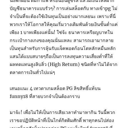
นั่งพักผ่อน ดื่มกาแฟ หรือนอนดูซีรีส์ แล้วมีเงินไหลฝาก
บัญชีธนาคารแบบรัวๆ? การเล่นสล็อตกับ ทางเข้าpg ไม่
จำเป็นที่จะต้องใช้เงินทุนเป็นอย่างมากเลยนะ เพราะที่นี่
พวกเราให้โอกาสให้คุณเริ่มวางเดิมพันด้วยเงินขั้นต่ำแค่
เพียง 1 บาทเพียงแค่นั้น! ใช่จ้ะ ธนาคารเหรียญบาทใน
กระเป๋ากางเกงของคุณนั่นแหละ สามารถเอามากลาย
เป็นทุนสำหรับการลุ้นรับแจ็คพอตก้อนโตหลักหมื่นหลัก
แสนได้แบบสบายๆถือเป็นการลงทุนความเสี่ยงต่ำที่ให้
ผลทดแทนสูงลิบลิ่ว (High Return) ชนิดที่หาไม่ได้จาก
ตลาดการเงินทั่วไปแน่ๆ
เสนอแนะ 4 เทวดาเกมสล็อต PG ลิขสิทธิ์แท้บน
funny18 ที่สายบวกจำเป็นต้องกราบ
มาจ้ะ! เพื่อไม่ให้เป็นการเสียเวลาทำมาหากิน วันนี้พวก
เราขอปฏิบัติหน้าที่เป็นไกด์กิตติมศักดิ์ พาทุกคนไปส่อง