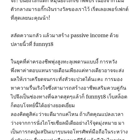
จ้ะ! ปั่นยังไงก็แตก หมุนยังไงก็เข้าฟีพบร์ เนื่องจากไม่มี
ตัวกลางมารอกั๊กเงินรางวัลของเราไว้ เริ่ดเลอเพอร์เฟกต์
ที่สุดเลยนะคุณน้า!
สลัดความกลัว แล้วมาสร้าง passive income ด้วย
ปลายนิ้วที่ funny18
ในยุคที่ค่าครองชีพพุ่งสูงทะลุเพดานแบบงี้ การหวัง
พึ่งพาค่าตอบแทนรายเดือนเพียงแค่ทางเดียวอาจจะส่ง
ผลให้เราเครียดจนกระทั่งหัวจะปวดได้นะคะ การมอง
หาความรื่นเริงใจซึ่งสามารถสร้างอาชีพเสริมควบคู่กัน
ไปจึงเป็นช่องทางที่ฉลาดสุดๆแล้วก็ funny18 เว็บสล็อต
ก็ตอบโจทย์นี้ได้อย่างยอดเยี่ยม
ลองคิดดูสิค่ะว่าจะดีมากแค่ไหน ถ้าเกิดคุณแปลงเวลา
ว่างจากการนั่งไถโซเชียลมีเดียอย่างไร้จุดมุ่งหมาย มา
เป็นการกดปุ่มสปินเบาๆบนจอโทรศัพท์มือถือในระหว่าง