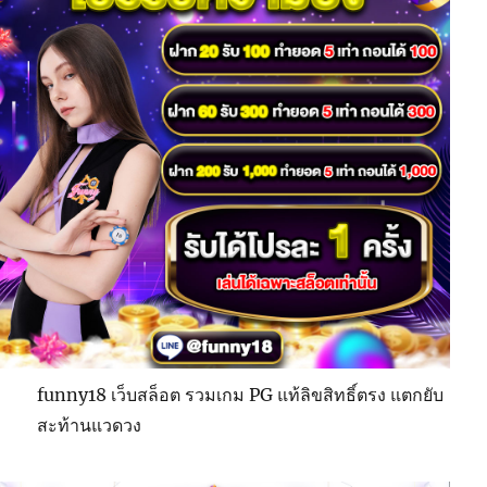
funny18 เว็บสล็อต รวมเกม PG แท้ลิขสิทธิ์ตรง แตกยับ
สะท้านแวดวง