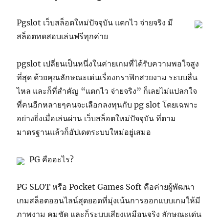
Pgslot เว็บสล็อตใหม่ปัจจุบัน แตกไว จ่ายจริง มี
สล็อตทดสอบเล่นฟรีทุกค่าย
pgslot เปลี่ยนเป็นหนึ่งในค่ายเกมที่ได้รับความพอใจสูง
ที่สุด ด้วยคุณลักษณะเด่นเรื่องกราฟิกสวยงาม ระบบลื่น
ไหล และก็ที่สำคัญ “แตกไว จ่ายจริง” ก็เลยไม่แปลกใจ
ที่คนอีกหลายๆคนจะเลือกลงทุนกับ pg slot โดยเฉพาะ
อย่างยิ่งเมื่อเล่นผ่าน เว็บสล็อตใหม่ปัจจุบัน ที่ตาม
มาตรฐานแล้วก็อัปเดตระบบใหม่อยู่เสมอ
PG คืออะไร?
PG SLOT หรือ Pocket Games Soft คือค่ายผู้พัฒนา
เกมสล็อตออนไลน์สุดยอดที่มุ่งเน้นการออกแบบเกมให้มี
ภาพงาม คมชัด และก็ระบบเสียงเหมือนจริง ลักษณะเด่น