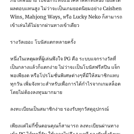
ภัย เทพนิยาย ไปจนกระทั่งแนวคลาสสิกที่เล่นง่ายแต่ได้
ผลตอบแทนสูง ไม่ว่าจะเป็นเกมยอดนิยมอย่าง Caishen
Wins, Mahjong Ways, หรือ Lucky Neko ก็สามารถ
เข้าเล่นได้ไม่ยากผ่านทางเข้าเดียว
รางวัลเยอะ โบนัสแตกหลายครั้ง
หนึ่งในเหตุผลที่ผู้เล่นพึงใจ PG คือ ระบบแจกรางวัลที่
เป็นกลางแล้วก็แตกง่าย ไม่ว่าจะเป็นโบนัสฟรีสปิน แจ็ก
พอเพียงต หรือโปรโมชั่นพิเศษต่างๆที่มีให้สมาชิกแทบ
ทุกวัน เพิ่มจังหวะสำหรับเพื่อการได้กำไรจากเกมสล็อต
โดยไม่ต้องลงทุนมากมาย
ลงทะเบียนเป็นสมาชิกง่าย รองรับทุกวัสดุอุปกรณ์
เพียงแต่ไม่กี่ขั้นตอนคุณก็สามารถ ลงทะเบียนผ่านทาง