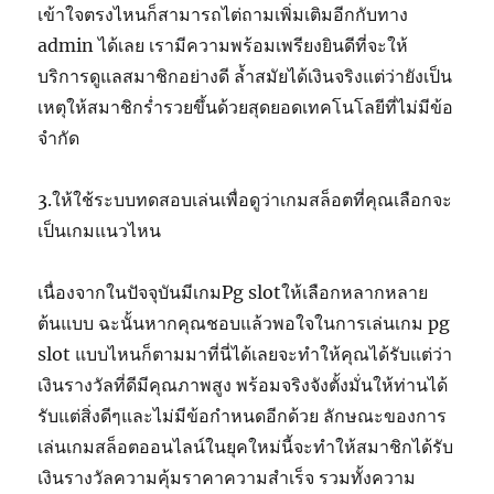
เข้าใจตรงไหนก็สามารถไต่ถามเพิ่มเติมอีกกับทาง
admin ได้เลย เรามีความพร้อมเพรียงยินดีที่จะให้
บริการดูแลสมาชิกอย่างดี ล้ำสมัยได้เงินจริงแต่ว่ายังเป็น
เหตุให้สมาชิกร่ำรวยขึ้นด้วยสุดยอดเทคโนโลยีที่ไม่มีข้อ
จำกัด
3.ให้ใช้ระบบทดสอบเล่นเพื่อดูว่าเกมสล็อตที่คุณเลือกจะ
เป็นเกมแนวไหน
เนื่องจากในปัจจุบันมีเกมPg slotให้เลือกหลากหลาย
ต้นแบบ ฉะนั้นหากคุณชอบแล้วพอใจในการเล่นเกม pg
slot แบบไหนก็ตามมาที่นี่ได้เลยจะทำให้คุณได้รับแต่ว่า
เงินรางวัลที่ดีมีคุณภาพสูง พร้อมจริงจังตั้งมั่นให้ท่านได้
รับแต่สิ่งดีๆและไม่มีข้อกำหนดอีกด้วย ลักษณะของการ
เล่นเกมสล็อตออนไลน์ในยุคใหม่นี้จะทำให้สมาชิกได้รับ
เงินรางวัลความคุ้มราคาความสำเร็จ รวมทั้งความ