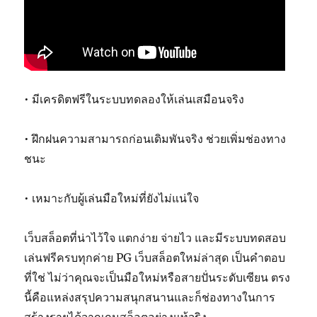
• มีเครดิตฟรีในระบบทดลองให้เล่นเสมือนจริง
• ฝึกฝนความสามารถก่อนเดิมพันจริง ช่วยเพิ่มช่องทาง
ชนะ
• เหมาะกับผู้เล่นมือใหม่ที่ยังไม่แน่ใจ
เว็บสล็อตที่น่าไว้ใจ แตกง่าย จ่ายไว และมีระบบทดสอบ
เล่นฟรีครบทุกค่าย PG เว็บสล็อตใหม่ล่าสุด เป็นคำตอบ
ที่ใช่ ไม่ว่าคุณจะเป็นมือใหม่หรือสายปั่นระดับเซียน ตรง
นี้คือแหล่งสรุปความสนุกสนานและก็ช่องทางในการ