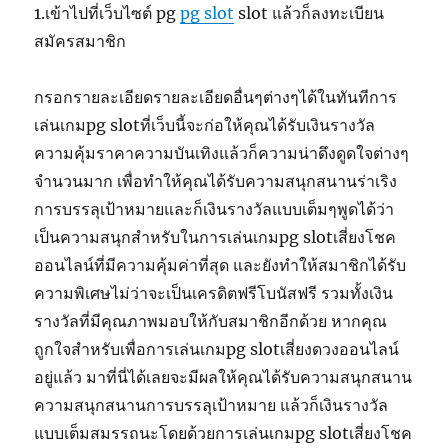
1.เข้าไปที่เว็บไซต์ pg
pg slot
slot แล้วก็ลงทะเบียน
สมัครสมาชิก
กรอกรายละเอียดรายละเอียดอื่นๆต่างๆได้ในทันทีการ
เล่นเกมpg slotที่เว็บนี้จะก่อให้คุณได้รับเงินรางวัล
ความคุ้มราคาความบันเทิงแล้วก็ความน่าดึงดูดใจต่างๆ
จำนวนมาก เพื่อทำให้คุณได้รับความสนุกสนานร่าเริง
การบรรลุเป้าหมายและก็เงินรางวัลแบบเต็มๆพูดได้ว่า
เป็นความสนุกสำหรับในการเล่นเกมpg slotเสี่ยงโชค
ออนไลน์ที่มีความคุ้มค่าที่สุด และยังทำให้สมาชิกได้รับ
ความพิเศษไม่ว่าจะเป็นเครดิตฟรีโบนัสฟรี รวมทั้งเงิน
รางวัลที่มีคุณภาพมอบให้กับสมาชิกอีกด้วย หากคุณ
ถูกใจสำหรับเพื่อการเล่นเกมpg slotเสี่ยงดวงออนไลน์
อยู่แล้ว มาที่นี่ได้เลยจะมีผลให้คุณได้รับความสนุกสนาน
ความสนุกสนานการบรรลุเป้าหมาย แล้วก็เงินรางวัล
แบบเต็มสมรรถนะโดยด้วยการเล่นเกมpg slotเสี่ยงโชค