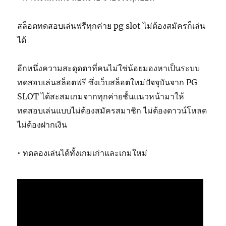
สล็อตทดสอบเล่นฟรีทุกค่าย pg slot ไม่ต้องสมัครก็เล่น
ได้
อีกหนึ่งความสะดุดตาที่คนไม่ใช่น้อยมองหาเป็นระบบ
ทดสอบเล่นสล็อตฟรี ซึ่งเว็บสล็อตใหม่ปัจจุบันจาก PG
SLOT ได้สะสมเกมจากทุกค่ายชั้นแนวหน้ามาให้
ทดสอบเล่นแบบไม่ต้องสมัครสมาชิก ไม่ต้องดาวน์โหลด
ไม่ต้องฝากเงิน
• ทดลองเล่นได้ทั้งเกมเก่าและเกมใหม่