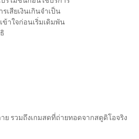
รโมชั่นก่อนใช้บริการ
รเสียเงินเกินจำเป็น
้าใจก่อนเริ่มเดิมพัน
ธิ
ลาย รวมถึงเกมสดที่ถ่ายทอดจากสตูดิโอจริง