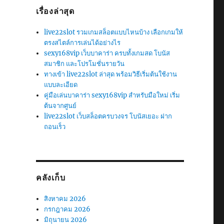
เรื่องล่าสุด
live22slot รวมเกมสล็อตแบบไหนบ้าง เลือกเกมให้
ตรงสไตล์การเล่นได้อย่างไร
sexy168vip เว็บบาคาร่า ครบทั้งเกมสด โบนัส
สมาชิก และโปรโมชั่นรายวัน
ทางเข้า live22slot ล่าสุด พร้อมวิธีเริ่มต้นใช้งาน
แบบละเอียด
คู่มือเล่นบาคาร่า sexy168vip สำหรับมือใหม่ เริ่ม
ต้นจากศูนย์
live22slot เว็บสล็อตครบวงจร โบนัสเยอะ ฝาก
ถอนเร็ว
คลังเก็บ
สิงหาคม 2026
กรกฎาคม 2026
มิถุนายน 2026