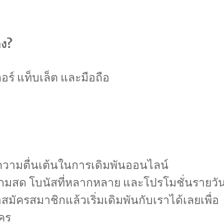
าง?
ร์ แท็บเล็ต และมือถือ
ความตื่นเต้นในการเดิมพันออนไลน์
วยเกมสด โบนัสที่หลากหลาย และโปรโมชั่นรายวั
มัครสมาชิกแล้วเริ่มเดิมพันกับเราได้เลยเพื่อ
ใคร