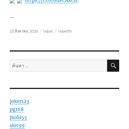
https://t.co/dl1eCAxcIz
…
เขียน
หมวด
ป้าย
23 สิงหาคม 2025
1xbet
1xbetth
เมื่อ
หมู่
กำกับ
ค้นห
ค้นหา:
joker123
pg168
jinda55
slot99