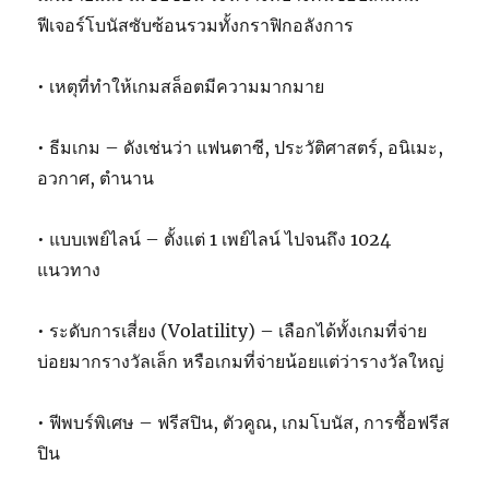
ฟีเจอร์โบนัสซับซ้อนรวมทั้งกราฟิกอลังการ
• เหตุที่ทำให้เกมสล็อตมีความมากมาย
• ธีมเกม – ดังเช่นว่า แฟนตาซี, ประวัติศาสตร์, อนิเมะ,
อวกาศ, ตำนาน
• แบบเพย์ไลน์ – ตั้งแต่ 1 เพย์ไลน์ ไปจนถึง 1024
แนวทาง
• ระดับการเสี่ยง (Volatility) – เลือกได้ทั้งเกมที่จ่าย
บ่อยมากรางวัลเล็ก หรือเกมที่จ่ายน้อยแต่ว่ารางวัลใหญ่
• ฟีพบร์พิเศษ – ฟรีสปิน, ตัวคูณ, เกมโบนัส, การซื้อฟรีส
ปิน