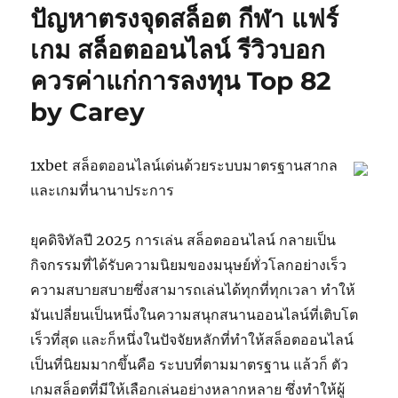
ปัญหาตรงจุดสล็อต กีฬา แฟร์
เกม สล็อตออนไลน์ รีวิวบอก
ควรค่าแก่การลงทุน Top 82
by Carey
1xbet สล็อตออนไลน์เด่นด้วยระบบมาตรฐานสากล
และเกมที่นานาประการ
ยุคดิจิทัลปี 2025 การเล่น สล็อตออนไลน์ กลายเป็น
กิจกรรมที่ได้รับความนิยมของมนุษย์ทั่วโลกอย่างเร็ว
ความสบายสบายซึ่งสามารถเล่นได้ทุกที่ทุกเวลา ทำให้
มันเปลี่ยนเป็นหนึ่งในความสนุกสนานออนไลน์ที่เติบโต
เร็วที่สุด และก็หนึ่งในปัจจัยหลักที่ทำให้สล็อตออนไลน์
เป็นที่นิยมมากขึ้นคือ ระบบที่ตามมาตรฐาน แล้วก็ ตัว
เกมสล็อตที่มีให้เลือกเล่นอย่างหลากหลาย ซึ่งทำให้ผู้