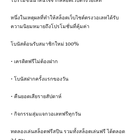
โปรโมชั่นน่าสนใจจากสล็อตเว็บตรงวอเลท
หนึ่งในเหตุผลที่ทำให้สล็อตเว็บไซต์ตรงวอเลทได้รับ
ความนิยมหมายถึงโปรโมชั่นที่คุ้มค่า
โบนัสต้อนรับสมาชิกใหม่ 100%
• เครดิตฟรีไม่ต้องฝาก
• โบนัสฝากครั้งแรกของวัน
• คืนยอดเสียรายสัปดาห์
• กิจกรรมสุ่มแจกวอเลทฟรีทุกวัน
ทดลองเล่นสล็อตฟรีสปิน รวมทั้งสล็อตเล่นฟรี ได้ตลอด