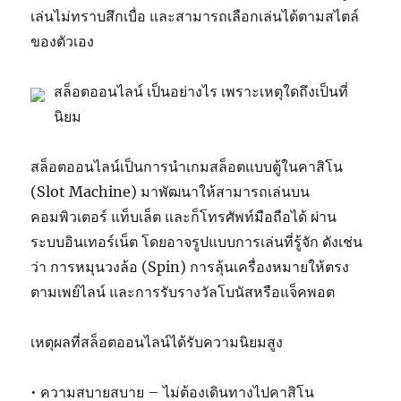
เล่นไม่ทราบสึกเบื่อ และสามารถเลือกเล่นได้ตามสไตล์
ของตัวเอง
สล็อตออนไลน์ เป็นอย่างไร เพราะเหตุใดถึงเป็นที่
นิยม
สล็อตออนไลน์เป็นการนำเกมสล็อตแบบตู้ในคาสิโน
(Slot Machine) มาพัฒนาให้สามารถเล่นบน
คอมพิวเตอร์ แท็บเล็ต และก็โทรศัพท์มือถือได้ ผ่าน
ระบบอินเทอร์เน็ต โดยอาจรูปแบบการเล่นที่รู้จัก ดังเช่น
ว่า การหมุนวงล้อ (Spin) การลุ้นเครื่องหมายให้ตรง
ตามเพย์ไลน์ และการรับรางวัลโบนัสหรือแจ็คพอต
เหตุผลที่สล็อตออนไลน์ได้รับความนิยมสูง
• ความสบายสบาย – ไม่ต้องเดินทางไปคาสิโน