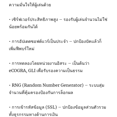
ความมั่นใจให้ผู้เล่นด้วย
• เซิร์ฟเวอร์ประสิทธิภาพสูง – รองรับผู้เล่นจำนวนไม่ใช่
น้อยพร้อมกันได้
• การอัปเดตซอฟต์แวร์เป็นประจำ – ปกป้องบัคแล้วก็
เพิ่มฟีพบร์ใหม่
• การทดลองโดยหน่วยงานอิสระ – เป็นต้นว่า
eCOGRA, GLI เพื่อรับรองความเป็นธรรม
• RNG (Random Number Generator) – ระบบสุ่ม
จำนวนที่คุ้มครองป้องกันการล็อกผล
• การเข้ารหัสข้อมูล (SSL) – ปกป้องข้อมูลส่วนตัวรวม
ทั้งธุรกรรมทางด้านการเงิน