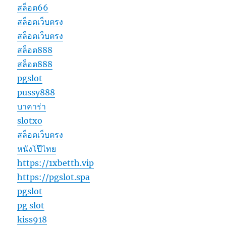
สล็อต66
สล็อตเว็บตรง
สล็อตเว็บตรง
สล็อต888
สล็อต888
pgslot
pussy888
บาคาร่า
slotxo
สล็อตเว็บตรง
หนังโป๊ไทย
https://1xbetth.vip
https://pgslot.spa
pgslot
pg slot
kiss918