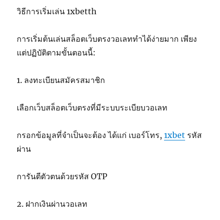
วิธีการเริ่มเล่น 1xbetth
การเริ่มต้นเล่นสล็อตเว็บตรงวอเลททำได้ง่ายมาก เพียง
แต่ปฏิบัติตามขั้นตอนนี้:
1. ลงทะเบียนสมัครสมาชิก
เลือกเว็บสล็อตเว็บตรงที่มีระบบระเบียบวอเลท
กรอกข้อมูลที่จำเป็นจะต้อง ได้แก่ เบอร์โทร,
1xbet
รหัส
ผ่าน
การันตีตัวตนด้วยรหัส OTP
2. ฝากเงินผ่านวอเลท