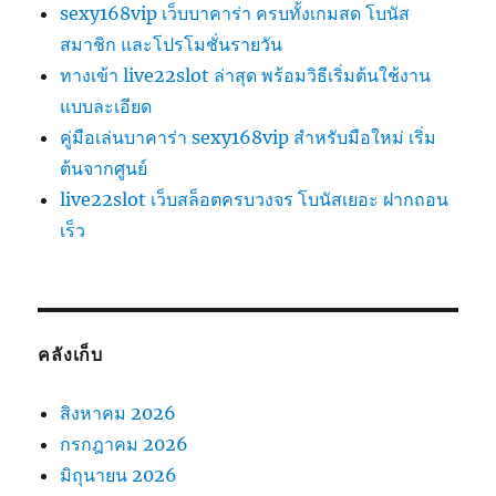
sexy168vip เว็บบาคาร่า ครบทั้งเกมสด โบนัส
สมาชิก และโปรโมชั่นรายวัน
ทางเข้า live22slot ล่าสุด พร้อมวิธีเริ่มต้นใช้งาน
แบบละเอียด
คู่มือเล่นบาคาร่า sexy168vip สำหรับมือใหม่ เริ่ม
ต้นจากศูนย์
live22slot เว็บสล็อตครบวงจร โบนัสเยอะ ฝากถอน
เร็ว
คลังเก็บ
สิงหาคม 2026
กรกฎาคม 2026
มิถุนายน 2026