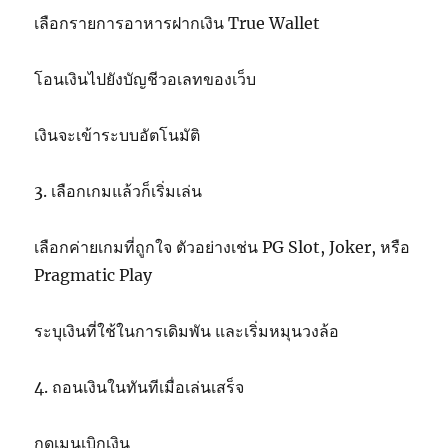
เลือกรายการอาหารฝากเงิน True Wallet
โอนเงินไปยังบัญชีวอเลทของเว็บ
เงินจะเข้าระบบอัตโนมัติ
3. เลือกเกมแล้วก็เริ่มเล่น
เลือกค่ายเกมที่ถูกใจ ตัวอย่างเช่น PG Slot, Joker, หรือ
Pragmatic Play
ระบุเงินที่ใช้ในการเดิมพัน และเริ่มหมุนวงล้อ
4. ถอนเงินในทันทีเมื่อเล่นเสร็จ
กดเมนูเบิกเงิน