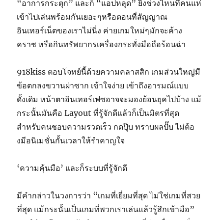
“อาการกระตุก” และก็ “แอปหลุด” ยิ่งช่วงไหนที่คนแห่
เข้าไปเล่นพร้อมกันเยอะๆหรือตอนที่สัญญาณ
อินเทอร์เน็ตของเราไม่นิ่ง ค่ายเกมใหม่ๆมักจะค้าง
คราช หรือกินทรัพยากรเครื่องกระทั่งมือถือร้อนฉ่า
918kiss ตอบโจทย์นี้ด้วยความคลาสสิก เกมส่วนใหญ่มี
ข้อตกลงขวานผ่าซาก เข้าใจง่าย เข้าถึงอารมณ์แบบ
ดั้งเดิม หน้าตาอินเทอร์เฟซอาจจะมองย้อนยุคไปบ้าง แม้
กระนั้นมันคือ Layout ที่รู้จักดีแล้วก็เป็นมิตรที่สุด
สำหรับคนชอบความรวดเร็ว กดปุ๊บ ทราบผลปั๊บ ไม่ต้อ
งมีอนิเมชั่นกั้นเวลาให้รำคาญใจ
‘ความคุ้นมือ’ และก็ระบบที่รู้จักดี
มีคำกล่าวในวงการว่า “เกมที่เยี่ยมที่สุด ไม่ใช่เกมที่สวย
ที่สุด แม้กระนั้นเป็นเกมที่พวกเราเล่นแล้วรู้สึกเข้ามือ”