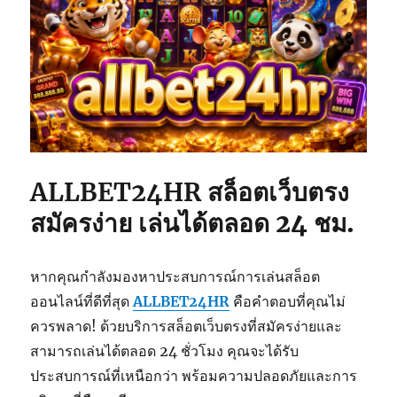
ALLBET24HR
สล็อตเว็บตรง
สมัครง่าย เล่นได้ตลอด 24 ชม.
หากคุณกำลังมองหาประสบการณ์การเล่นสล็อต
ออนไลน์ที่ดีที่สุด
ALLBET24HR
คือคำตอบที่คุณไม่
ควรพลาด! ด้วยบริการสล็อตเว็บตรงที่สมัครง่ายและ
สามารถเล่นได้ตลอด 24 ชั่วโมง คุณจะได้รับ
ประสบการณ์ที่เหนือกว่า พร้อมความปลอดภัยและการ