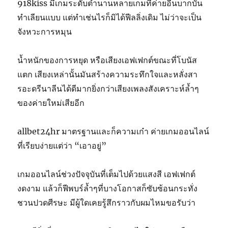
918kiss มีเกมระดับตำนานหลายเกมที่ค่ายอื่นบากบั่น
ทำเลียนแบบ แต่ทำเช่นไรก็มิได้ฟีลลิ่งเดิม ไม่ว่าจะเป็น
จังหวะการหมุน
น้ำหนักของการหยุด หรือเสียงเอฟเฟกต์ขณะที่โบนัส
แตก เสียงเหล่านั้นมันสร้างความระทึกใจและหลั่งสา
รอะดรีนาลีนได้ดีมากยิ่งกว่าเสียงเพลงสังเคราะห์ล้ำๆ
ของค่ายใหม่เสียอีก
allbet24hr มาตรฐานและก็ความเก๋า ค่ายเกมออนไลน์
ที่เรียบง่ายแต่ว่า “เอาอยู่”
เกมออนไลน์ช่วงปัจจุบันที่เต็มไปด้วยแสงสี เอฟเฟกต์
งดงาม แล้วก็ฟีพบร์ล้ำๆที่บางโอกาสก็ซับซ้อนกระทั่ง
ชวนปวดศีรษะ มีผู้ใดเคยรู้สึกราวกับผมไหมขอรับว่า