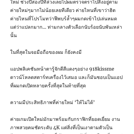
ใหม่ ช่วงปีสองปีที่ล่วงเลยไปผมตรวจตราไปสิงอยู่ตาม
ค่ายใหม่ๆมากไม่น้อยเลยทีเดียว ค่ายไหนที่เขาว่าฮิต
ค่ายไหนที่โปรโมทว่าฟีพบร์ล้ำๆผมกดเข้าไปเล่นหมด
แต่ว่าแปลกมาก… ท่ามกลางตัวเลือกนับร้อยนับพันเหล่า
นั้น
ในที่สุดในจอมือถือของผม ก็ยังคงมี
แอปพลิเคชันหน้าตารู้จักดีสีแดงๆอย่าง 918kissme
ดาวน์โหลดสตาร์ทเครื่องไว้เสมอ และก็มันชอบเป็นแอป
ที่ผมกดเปิดหลายครั้งที่สุดในท้ายที่สุด
ความมีประสิทธิภาพที่ค่ายใหม่ ‘ให้ไม่ได้’
ค่ายเกมเปิดใหม่มักมาพร้อมกับกราฟิกที่ยอดเยี่ยม งาน
ภาพสวยคมชัดระดับ 4K แต่สิ่งที่เป็นเงาตามตัวเป็น