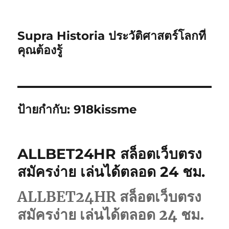
Supra Historia ประวัติศาสตร์โลกที่
คุณต้องรู้
ป้ายกำกับ:
918kissme
ALLBET24HR สล็อตเว็บตรง
สมัครง่าย เล่นได้ตลอด 24 ชม.
ALLBET24HR
สล็อตเว็บตรง
สมัครง่าย เล่นได้ตลอด 24 ชม.