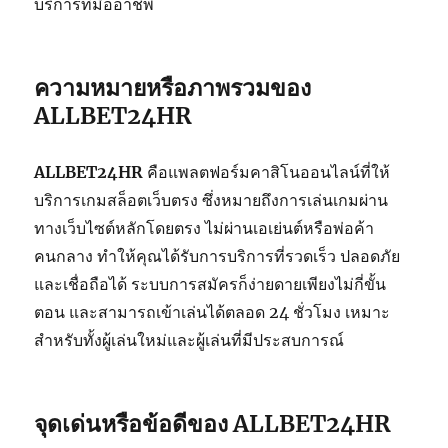
บริการที่มืออาชีพ
ความหมายหรือภาพรวมของ
ALLBET24HR
ALLBET24HR
คือแพลตฟอร์มคาสิโนออนไลน์ที่ให้
บริการเกมสล็อตเว็บตรง ซึ่งหมายถึงการเล่นเกมผ่าน
ทางเว็บไซต์หลักโดยตรง ไม่ผ่านเอเย่นต์หรือพ่อค้า
คนกลาง ทำให้คุณได้รับการบริการที่รวดเร็ว ปลอดภัย
และเชื่อถือได้ ระบบการสมัครก็ง่ายดายเพียงไม่กี่ขั้น
ตอน และสามารถเข้าเล่นได้ตลอด 24 ชั่วโมง เหมาะ
สำหรับทั้งผู้เล่นใหม่และผู้เล่นที่มีประสบการณ์
จุดเด่นหรือข้อดีของ
ALLBET24HR