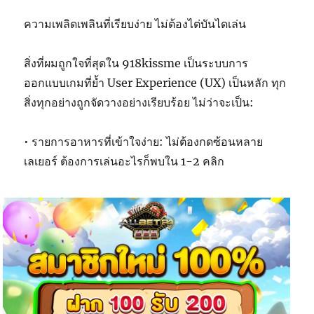
ความเพลิดเพลินที่เรียบง่าย ไม่ต้องไต่บันไดเล่น
สิ่งที่ผมถูกใจที่สุดใน 918kissme เป็นระบบการ
ออกแบบเกมที่ย้ำ User Experience (UX) เป็นหลัก ทุก
สิ่งทุกอย่างถูกจัดวางอย่างเรียบร้อย ไม่ว่าจะเป็น:
• รายการอาหารที่เข้าใจง่าย: ไม่ต้องกดซ้อนหลาย
เลเยอร์ ต้องการเล่นอะไรก็พบใน 1-2 คลิก