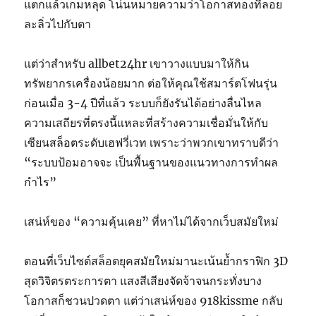
แตกแล้วเกมหลุด โน่นหมายความว่าโอกาสทองที่ลอย
ละลิ่วไปกับตา
แต่ว่าสำหรับ allbet24hr เขาวางแบบมาให้กิน
ทรัพยากรเครื่องน้อยมาก ต่อให้คุณใช้สมาร์ตโฟนรุ่น
ก่อนเมื่อ 3-4 ปีที่แล้ว ระบบก็ยังรันได้อย่างลื่นไหล
ความเสถียรที่ตรงนี้แหละที่สร้างความเชื่อมั่นให้กับ
เซียนสล็อตระดับเฮฟวี่เวท เพราะว่าพวกเขาทราบดีว่า
“ระบบป้อมอาจจะ เป็นพื้นฐานของแนวทางการทำผล
กำไร”
เสน่ห์ของ “ความคุ้นเคย” ที่หาไม่ได้จากเว็บสมัยใหม่
ตอนที่เว็บไซต์สล็อตยุคสมัยใหม่มานะเน้นย้ำกราฟิก 3D
สุดวิจิตรตระการตา แสงสีเสียงจัดจ้าจนกระทั่งบาง
โอกาสก็ชวนปวดตา แต่ว่าเสน่ห์ของ 918kissme กลับ