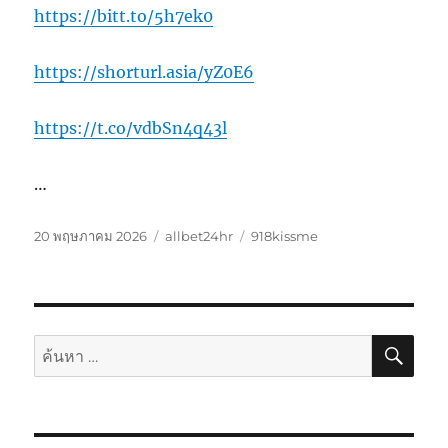
https://bitt.to/5h7ek0
https://shorturl.asia/yZ0E6
https://t.co/vdbSn4q43l
…
เขียน
หมวด
ป้าย
20 พฤษภาคม 2026
allbet24hr
918kissme
เมื่อ
หมู่
กำกับ
ค้นห
ค้นหา: