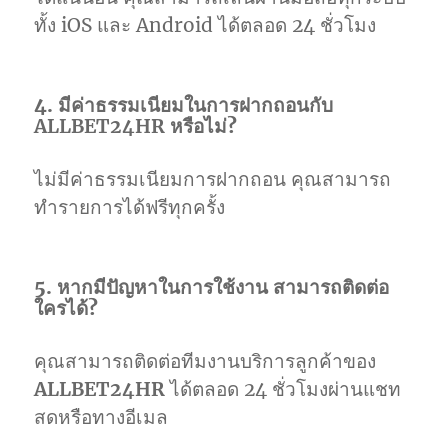
ทั้ง iOS และ Android ได้ตลอด 24 ชั่วโมง
4. มีค่าธรรมเนียมในการฝากถอนกับ
ALLBET24HR
หรือไม่?
ไม่มีค่าธรรมเนียมการฝากถอน คุณสามารถ
ทำรายการได้ฟรีทุกครั้ง
5. หากมีปัญหาในการใช้งาน สามารถติดต่อ
ใครได้?
คุณสามารถติดต่อทีมงานบริการลูกค้าของ
ALLBET24HR
ได้ตลอด 24 ชั่วโมงผ่านแชท
สดหรือทางอีเมล