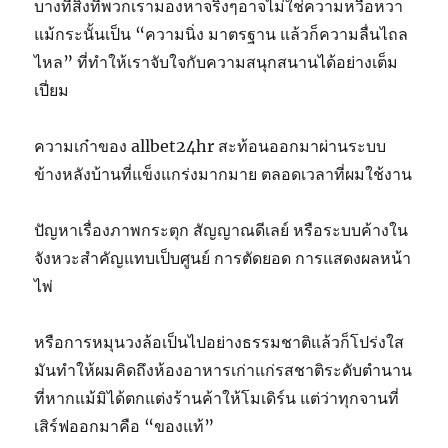
บางทีสิ่งที่พวกเรามองหาจริงๆอาจไม่ใช่ความหวือหวา
แม้กระนั้นเป็น “ความนิ่ง มาตรฐาน แล้วก็ความลื่นไถล
ไหล” ที่ทำให้เราจับใจกับความสนุกสนานได้อย่างเต็ม
เปี่ยม
ความเก๋าของ allbet24hr สะท้อนออกมาผ่านระบบ
ข้างหลังบ้านที่แข็งแกร่งมากมาย ตลอดเวลาที่ผมใช้งาน
ปัญหาเรื่องภาพกระตุก สัญญาณดีเลย์ หรือระบบค้างใน
จังหวะสำคัญแทบเป็บศูนย์ การตัดยอด การแสดงผลหน้า
ไพ่
หรือการหมุนวงล้อเป็นไปอย่างธรรมชาติแล้วก็โปร่งใส
มันทำให้ผมคิดถึงห้องอาหารเก่าแก่รสชาติระดับตำนาน
ที่หากแม้มิได้ตกแต่งร้านค้าให้โมเดิร์น แต่ว่าทุกจานที่
เสิร์ฟออกมาคือ “ของแท้”