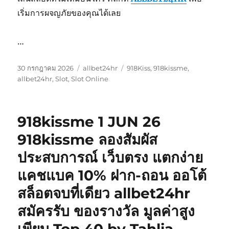
เริ่มการผจญภัยของคุณได้เลย
…
เขียน
หมวด
ป้าย
30 กรกฎาคม 2026
allbet24hr
918Kiss
,
918kissme
,
เมื่อ
หมู่
กำกับ
allbet24hr
,
Slot
,
Slot Online
918kissme 1 JUN 26
918kissme ลองสัมผัส
ประสบการณ์ เว็บตรง แตกง่าย
แคชแบค 10% ฝาก-ถอน ออโต้
สล็อตจบที่เดียว allbet24hr
สมัครรับ ของรางวัล มูลค่าสูง
เพียบ Top 40 by Tahlia