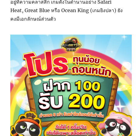
อยู่ที่ความคลาสสิก เกมดังในตำนานอย่าง Safari
Heat, Great Blue หรือ Ocean King (เกมยิงปลา) ยัง
คงมีเอกลักษณ์ส่วนตัว