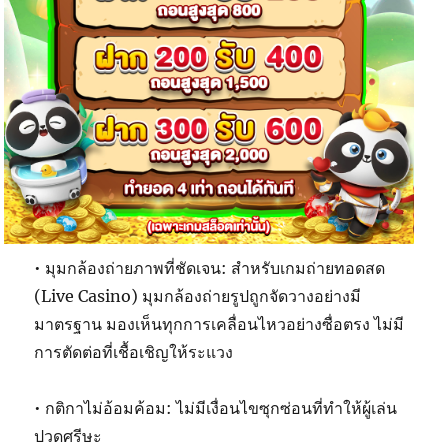
• มุมกล้องถ่ายภาพที่ชัดเจน: สำหรับเกมถ่ายทอดสด
(Live Casino) มุมกล้องถ่ายรูปถูกจัดวางอย่างมี
มาตรฐาน มองเห็นทุกการเคลื่อนไหวอย่างซื่อตรง ไม่มี
การตัดต่อที่เชื้อเชิญให้ระแวง
• กติกาไม่อ้อมค้อม: ไม่มีเงื่อนไขซุกซ่อนที่ทำให้ผู้เล่น
ปวดศรีษะ