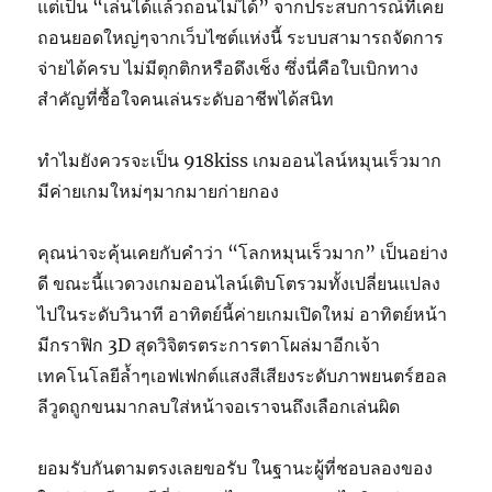
แต่เป็น “เล่นได้แล้วถอนไม่ได้” จากประสบการณ์ที่เคย
ถอนยอดใหญ่ๆจากเว็บไซต์แห่งนี้ ระบบสามารถจัดการ
จ่ายได้ครบ ไม่มีตุกติกหรือดึงเช็ง ซึ่งนี่คือใบเบิกทาง
สำคัญที่ซื้อใจคนเล่นระดับอาชีพได้สนิท
ทำไมยังควรจะเป็น 918kiss เกมออนไลน์หมุนเร็วมาก
มีค่ายเกมใหม่ๆมากมายก่ายกอง
คุณน่าจะคุ้นเคยกับคำว่า “โลกหมุนเร็วมาก” เป็นอย่าง
ดี ขณะนี้แวดวงเกมออนไลน์เติบโตรวมทั้งเปลี่ยนแปลง
ไปในระดับวินาที อาทิตย์นี้ค่ายเกมเปิดใหม่ อาทิตย์หน้า
มีกราฟิก 3D สุดวิจิตรตระการตาโผล่มาอีกเจ้า
เทคโนโลยีล้ำๆเอฟเฟกต์แสงสีเสียงระดับภาพยนตร์ฮอล
ลีวูดถูกขนมากลบใส่หน้าจอเราจนถึงเลือกเล่นผิด
ยอมรับกันตามตรงเลยขอรับ ในฐานะผู้ที่ชอบลองของ