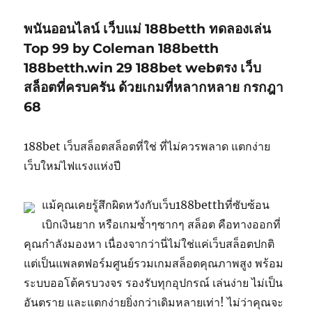
พนันออนไลน์ เว็บแม่ 188betth ทดลองเล่น
Top 99 by Coleman 188betth
188betth.win 29 188bet webตรง เว็บ
สล็อตที่ครบครัน ด้วยเกมที่หลากหลาย กรกฎา
68
188bet เว็บสล็อตสล็อตที่ใช่ ที่ไม่ควรพลาด แตกง่าย
เว็บใหม่ไฟแรงแห่งปี
แม้คุณเคยรู้สึกผิดหวังกับเว็บ188betthที่ซับซ้อน
เบิกเงินยาก หรือเกมซ้ำๆซากๆ สล็อต คือทางออกที่
คุณกำลังมองหา เนื่องจากว่านี่ไม่ใช่แค่เว็บสล็อตปกติ
แต่เป็นแพลตฟอร์มศูนย์รวมเกมสล็อตคุณภาพสูง พร้อม
ระบบออโต้ครบวงจร รองรับทุกอุปกรณ์ เล่นง่าย ไม่เป็น
อันตราย และแตกง่ายยิ่งกว่าเดิมหลายเท่า! ไม่ว่าคุณจะ