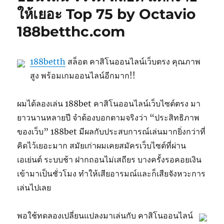
ให้เยอะ Top 75 by Octavio
188betthc.com
188betth
สล็อต คาสิโนออนไลน์เว็บตรง คุณภาพ
สูง พร้อมเกมออนไลน์อีกมาก!!
ผมได้ลองเล่น 188bet คาสิโนออนไลน์เว็บไซต์ตรง มา
ยาวนานหลายปี จำต้องบอกตามจริงว่า “ประสิทธิภาพ
ของเว็บ” 188bet มีผลกับประสบการณ์เล่นมากยิ่งกว่าที่
คิดไว้เยอะมาก สมัยเก่าผมเคยสมัครเว็บไซต์ที่ผ่าน
เอเย่นต์ ระบบช้า ฝากถอนไม่เสถียร บางครั้งรอคอยเงิน
เข้ามาเป็นชั่วโมง ทำให้เสียอารมณ์และก็เสียจังหวะการ
เล่นไปเลย
พอใช้ทดลองเปลี่ยนแปลงมาเล่นกับ คาสิโนออนไลน์