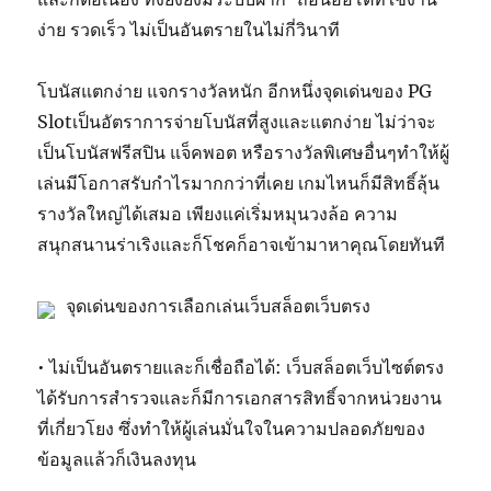
ง่าย รวดเร็ว ไม่เป็นอันตรายในไม่กี่วินาที
โบนัสแตกง่าย แจกรางวัลหนัก อีกหนึ่งจุดเด่นของ PG
Slotเป็นอัตราการจ่ายโบนัสที่สูงและแตกง่าย ไม่ว่าจะ
เป็นโบนัสฟรีสปิน แจ็คพอต หรือรางวัลพิเศษอื่นๆทำให้ผู้
เล่นมีโอกาสรับกำไรมากกว่าที่เคย เกมไหนก็มีสิทธิ์ลุ้น
รางวัลใหญ่ได้เสมอ เพียงแค่เริ่มหมุนวงล้อ ความ
สนุกสนานร่าเริงและก็โชคก็อาจเข้ามาหาคุณโดยทันที
จุดเด่นของการเลือกเล่นเว็บสล็อตเว็บตรง
• ไม่เป็นอันตรายและก็เชื่อถือได้: เว็บสล็อตเว็บไซต์ตรง
ได้รับการสำรวจและก็มีการเอกสารสิทธิ์จากหน่วยงาน
ที่เกี่ยวโยง ซึ่งทำให้ผู้เล่นมั่นใจในความปลอดภัยของ
ข้อมูลแล้วก็เงินลงทุน