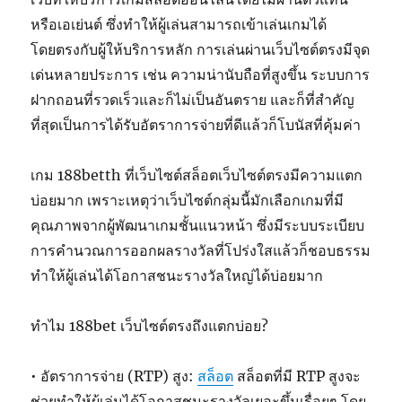
หรือเอเย่นต์ ซึ่งทำให้ผู้เล่นสามารถเข้าเล่นเกมได้
โดยตรงกับผู้ให้บริการหลัก การเล่นผ่านเว็บไซต์ตรงมีจุด
เด่นหลายประการ เช่น ความน่านับถือที่สูงขึ้น ระบบการ
ฝากถอนที่รวดเร็วและก็ไม่เป็นอันตราย และก็ที่สำคัญ
ที่สุดเป็นการได้รับอัตราการจ่ายที่ดีแล้วก็โบนัสที่คุ้มค่า
เกม 188betth ที่เว็บไซต์สล็อตเว็บไซต์ตรงมีความแตก
บ่อยมาก เพราะเหตุว่าเว็บไซต์กลุ่มนี้มักเลือกเกมที่มี
คุณภาพจากผู้พัฒนาเกมชั้นแนวหน้า ซึ่งมีระบบระเบียบ
การคำนวณการออกผลรางวัลที่โปร่งใสแล้วก็ชอบธรรม
ทำให้ผู้เล่นได้โอกาสชนะรางวัลใหญ่ได้บ่อยมาก
ทำไม 188bet เว็บไซต์ตรงถึงแตกบ่อย?
• อัตราการจ่าย (RTP) สูง:
สล็อต
สล็อตที่มี RTP สูงจะ
ช่วยทำให้ผู้เล่นได้โอกาสชนะรางวัลเยอะขึ้นเรื่อยๆ โดย