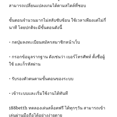
สามารถเปลี่ยนแปลงเกมได้ตามสไตล์ที่ชอบ
ขั้นตอนจำนวนมากไม่สลับซับซ้อน ใช้เวลาเพียงแต่ไม่กี่
นาที โดยปกติจะมีขั้นตอนดังนี้
• กดปุ่มลงทะเบียนสมัครสมาชิกหน้าเว็บ
• กรอกข้อมูลรากฐาน ดังเช่นว่า เบอร์โทรศัพท์ ตั้งชื่อผู้
ใช้ และก็รหัสผ่าน
• รับรองตัวตนตามขั้นตอนของระบบ
• เข้าระบบและเริ่มใช้งานได้ทันที
188betth ทดลองเล่นสล็อตฟรี ได้ทุกๆวัน สามารถเข้า
เล่นผ่านมือถือได้อย่างง่ายดาย