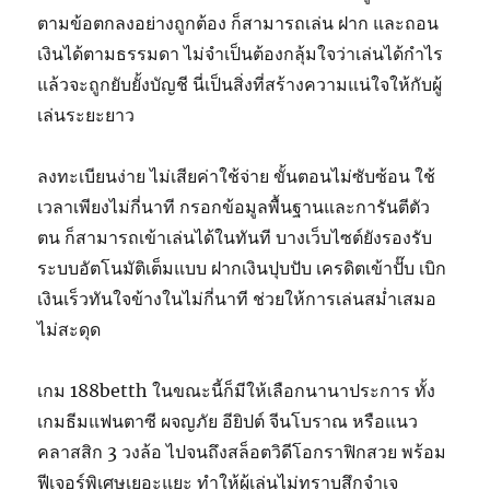
ตามข้อตกลงอย่างถูกต้อง ก็สามารถเล่น ฝาก และถอน
เงินได้ตามธรรมดา ไม่จำเป็นต้องกลุ้มใจว่าเล่นได้กำไร
แล้วจะถูกยับยั้งบัญชี นี่เป็นสิ่งที่สร้างความแน่ใจให้กับผู้
เล่นระยะยาว
ลงทะเบียนง่าย ไม่เสียค่าใช้จ่าย ขั้นตอนไม่ซับซ้อน ใช้
เวลาเพียงไม่กี่นาที กรอกข้อมูลพื้นฐานและการันตีตัว
ตน ก็สามารถเข้าเล่นได้ในทันที บางเว็บไซต์ยังรองรับ
ระบบอัตโนมัติเต็มแบบ ฝากเงินปุบปับ เครดิตเข้าปั๊บ เบิก
เงินเร็วทันใจข้างในไม่กี่นาที ช่วยให้การเล่นสม่ำเสมอ
ไม่สะดุด
เกม 188betth ในขณะนี้ก็มีให้เลือกนานาประการ ทั้ง
เกมธีมแฟนตาซี ผจญภัย อียิปต์ จีนโบราณ หรือแนว
คลาสสิก 3 วงล้อ ไปจนถึงสล็อตวิดีโอกราฟิกสวย พร้อม
ฟีเจอร์พิเศษเยอะแยะ ทำให้ผู้เล่นไม่ทราบสึกจำเจ