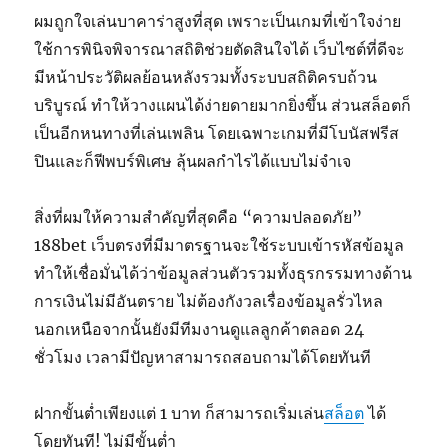
ผมถูกใจเล่นบาคาร่าสูงที่สุด เพราะเป็นเกมที่เข้าใจง่าย
ใช้การพินิจพิจารณาสถิติช่วยตัดสินใจได้ เว็บไซต์ที่ดีจะ
มีหน้าประวัติผลย้อนหลังรวมทั้งระบบสถิติครบถ้วน
บริบูรณ์ ทำให้วางแผนได้ง่ายดายมากยิ่งขึ้น ส่วนสล็อตก็
เป็นอีกหนทางที่เล่นเพลิน โดยเฉพาะเกมที่มีโบนัสฟรีส
ปินและก็ฟีพบร์พิเศษ ลุ้นผลกำไรได้แบบไม่จำเจ
สิ่งที่ผมให้ความสำคัญที่สุดคือ “ความปลอดภัย”
188bet เว็บตรงที่มีมาตรฐานจะใช้ระบบเข้ารหัสข้อมูล
ทำให้เชื่อมั่นได้ว่าข้อมูลส่วนตัวรวมทั้งธุรกรรมทางด้าน
การเงินไม่มีอันตราย ไม่ต้องกังวลเรื่องข้อมูลรั่วไหล
นอกเหนือจากนั้นยังมีทีมงานดูแลลูกค้าตลอด 24
ชั่วโมง เวลามีปัญหาสามารถสอบถามได้โดยทันที
ฝากขั้นต่ำเพียงแต่ 1 บาท ก็สามารถเริ่มเล่น
สล็อต
ได้
โดยทันที! ไม่มีขั้นต่ำ