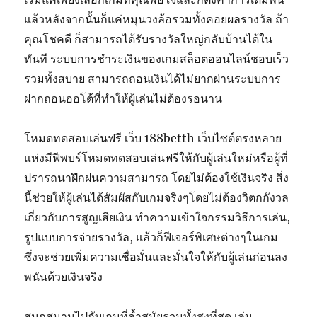
แล้วหลังจากนั้นก็แค่หมุนวงล้อรวมทั้งคอยผลรางวัล ถ้า
คุณโชคดี ก็สามารถได้รับรางวัลใหญ่กลับบ้านได้ใน
ทันที ระบบการชำระเงินของเกมสล็อตออนไลน์ชอบเร็ว
รวมทั้งสบาย สามารถถอนเงินได้ไม่ยากผ่านระบบการ
ฝากถอนออโต้ที่ทำให้ผู้เล่นไม่ต้องรอนาน
โหมดทดสอบเล่นฟรี เว็บ 188betth เว็บไซต์ตรงหลาย
แห่งมีฟีพบร์โหมดทดสอบเล่นฟรีให้กับผู้เล่นใหม่หรือผู้ที่
ปรารถนาฝึกฝนความสามารถ โดยไม่ต้องใช้เงินจริง สิ่ง
นี้ช่วยให้ผู้เล่นได้สัมผัสกับเกมจริงๆโดยไม่ต้องวิตกกังวล
เกี่ยวกับการสูญเสียเงิน ทำความเข้าใจกรรมวิธีการเล่น,
รูปแบบการจ่ายรางวัล, แล้วก็ฟีเจอร์พิเศษต่างๆในเกม
ซึ่งจะช่วยเพิ่มความเชื่อมั่นและมั่นใจให้กับผู้เล่นก่อนลง
พนันด้วยเงินจริง
สนุกสนานไปกับเกมที่ล้ำสมัยรวมทั้งสูงที่สุด เล่น