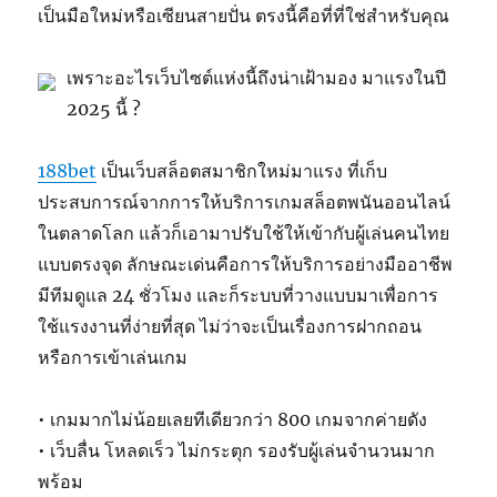
เป็นมือใหม่หรือเซียนสายปั่น ตรงนี้คือที่ที่ใช่สำหรับคุณ
เพราะอะไรเว็บไซต์แห่งนี้ถึงน่าเฝ้ามอง มาแรงในปี
2025 นี้ ?
188bet
เป็นเว็บสล็อตสมาชิกใหม่มาแรง ที่เก็บ
ประสบการณ์จากการให้บริการเกมสล็อตพนันออนไลน์
ในตลาดโลก แล้วก็เอามาปรับใช้ให้เข้ากับผู้เล่นคนไทย
แบบตรงจุด ลักษณะเด่นคือการให้บริการอย่างมืออาชีพ
มีทีมดูแล 24 ชั่วโมง และก็ระบบที่วางแบบมาเพื่อการ
ใช้แรงงานที่ง่ายที่สุด ไม่ว่าจะเป็นเรื่องการฝากถอน
หรือการเข้าเล่นเกม
• เกมมากไม่น้อยเลยทีเดียวกว่า 800 เกมจากค่ายดัง
• เว็บลื่น โหลดเร็ว ไม่กระตุก รองรับผู้เล่นจำนวนมาก
พร้อม