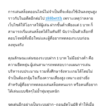
การเล่นสล็อตออนไลน์ไม่จำเป็นที่จะต้องใช้เงินลงทุนสูง
ราวกับในอดีตอีกต่อไป
188betth
เพราะเหตุว่าหลาย
เว็บไซต์ให้โอกาสให้ผู้เล่น ฝากขั้นต่ำเพียงแต่ 1 บาท ก็
สามารถเริ่มเล่นสล็อตได้ในทันที! นับว่าเป็นตัวเลือกที่
ตอบโจทย์ทั้งมือใหม่และผู้ที่อยากทดลองระบบก่อน
ลงทุนจริง
คุณลักษณะเด่นของระบบฝาก 1 บาท ไม่มีอย่างต่ำ คือ
ความยืดหยุ่น ผู้เล่นสามารถทดสอบวางแผนการเล่น
บริหารงบประมาณ รวมทั้งศึกษาจังหวะเกมได้โดยไม่
จำเป็นต้องกลุ้มใจเรื่องความเสี่ยงสูง เหมาะอย่างยิ่ง
สำหรับผู้ที่อยากทดลองเล่นสล็อตหนแรก หรือคนที่อยาก
ได้เล่นแบบชิลๆไม่ย้ำทุ่มทุนหนัก
จุดเด่นอีกอย่างเป็นระบบฝาก-ถอนอัตโนมัติ ทำให้เมื่อ