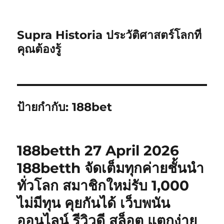
Supra Historia ประวัติศาสตร์โลกที่
คุณต้องรู้
ป้ายกำกับ:
188bet
188betth 27 April 2026
188betth จัดเต็มทุกค่ายชั้นนำ
ทั่วโลก สมาชิกใหม่รับ 1,000
ไม่มีทุน คุยกันได้ เว็บพนัน
ออนไลน์ รีวิวดี สล็อต แตกง่าย