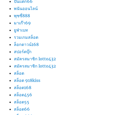
ปั่นแตก66
พนันออนไลน์
พุซซี่888
มาเก๊า69
ยูฟ่าเบท
รวมเกมสล็อต
ล็อกดาวน์168
สปอร์ตบุ๊ก
สมัครสมาชิก lotto432
สมัครสมาชิก lotto432
สล็อต
สล็อต 918kiss
สล็อต168
สล็อต456
สล็อต55
สล็อต66