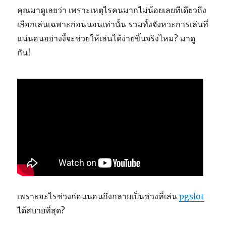
คุณมาดูเลยว่า เพราะเหตุไรคนมากไม่น้อยเลยทีเดียวถึง
เลือกเล่นเฉพาะก่อนนอนเท่านั้น รวมทั้งจังหวะการเล่นที่
แน่นอนอย่างงี้จะช่วยให้เล่นได้ง่ายขึ้นจริงไหม? มาดู
กัน!
เพราะอะไรช่วงก่อนนอนถึงกลายเป็นช่วงที่เล่น
pgslot
ได้สบายที่สุด?