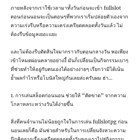
ภายหลังจากเราใช้เวลามาทั้งวันก่อนจะเข้า fullslot
ตอนก่อนนอนจะเป็นตอนๆที่พวกเราเริ่มปล่อยตัวเองจาก
ความเร่งรีบหรือความเคร่งเครียดตลอดทั้งวันแล้ว ไม่
ต้องรีบข้อมูลเยอะแยะ
และไม่ต้องรีบตัดสินใจมากราวกับตอนกลางวัน พอเพียง
เข้าโหมดผ่อนคลายอย่างงี้ มันก็เปลี่ยนเป็นกิจกรรมเบาๆ
ที่ช่วยทำให้อยู่กับตนเองได้อย่างง่ายๆ เรียกว่ามิได้เน้น
ย้ำผลกำไรหรือโบนัสใหญ่กันเลยล่ะครับผม ฮ่า…
1. การเล่นสล็อตก่อนนอน ช่วยให้ “ตัดขาด” จากความ
โกลาหลระหว่างวันได้ง่ายขึ้น
สิ่งที่คนจำนวนไม่น้อยถูกใจในการเล่น fullslotpg ก่อน
นอนเลยก็คือ มันช่วยสำหรับในการเปลี่ยนจังหวะความ
นึกคิดจากเรื่องเครียดตลอดทั้งวันของเราไปสู่กิจกรรม