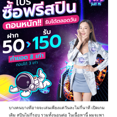
บางคนบางทีอาจจะเล่นเพียงแค่วันละไม่กี่นาที เปิดเกม
เดิม สปินไม่กี่รอบ รวมทั้งนอนต่อ ในเนื้อหานี้ ผมจะพา