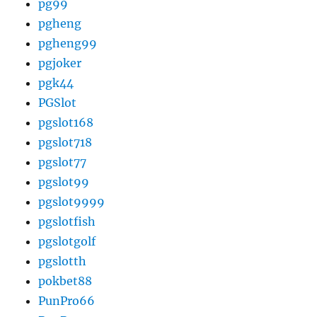
pg99
pgheng
pgheng99
pgjoker
pgk44
PGSlot
pgslot168
pgslot718
pgslot77
pgslot99
pgslot9999
pgslotfish
pgslotgolf
pgslotth
pokbet88
PunPro66