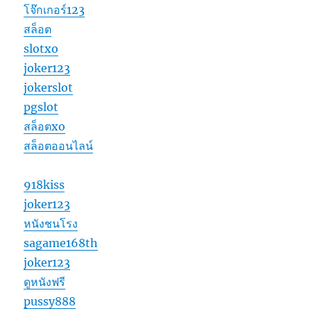
โจ๊กเกอร์123
สล็อต
slotxo
joker123
jokerslot
pgslot
สล็อตxo
สล็อตออนไลน์
918kiss
joker123
หนังชนโรง
sagame168th
joker123
ดูหนังฟรี
pussy888