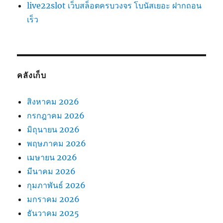
live22slot เว็บสล็อตครบวงจร โบนัสเยอะ ฝากถอน
เร็ว
คลังเก็บ
สิงหาคม 2026
กรกฎาคม 2026
มิถุนายน 2026
พฤษภาคม 2026
เมษายน 2026
มีนาคม 2026
กุมภาพันธ์ 2026
มกราคม 2026
ธันวาคม 2025