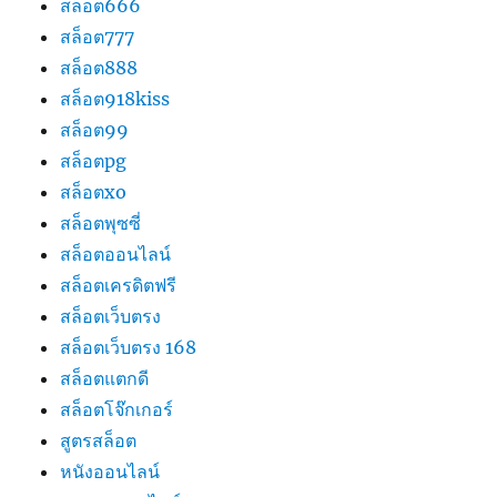
สล็อต666
สล็อต777
สล็อต888
สล็อต918kiss
สล็อต99
สล็อตpg
สล็อตxo
สล็อตพุซซี่
สล็อตออนไลน์
สล็อตเครดิตฟรี
สล็อตเว็บตรง
สล็อตเว็บตรง 168
สล็อตแตกดี
สล็อตโจ๊กเกอร์
สูตรสล็อต
หนังออนไลน์