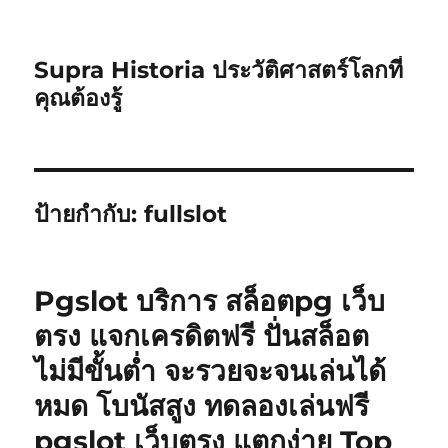
Supra Historia ประวัติศาสตร์โลกที่
คุณต้องรู้
ป้ายกำกับ:
fullslot
Pgslot บริการ สล็อตpg เว็บ
ตรง แจกเครดิตฟรี ปั่นสล็อต
ไม่มีขั้นต่ำ จะรวยจะจนเล่นได้
หมด โบนัสสูง ทดลองเล่นฟรี
pgslot เว็บตรง แตกง่าย Top