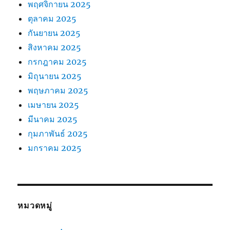
พฤศจิกายน 2025
ตุลาคม 2025
กันยายน 2025
สิงหาคม 2025
กรกฎาคม 2025
มิถุนายน 2025
พฤษภาคม 2025
เมษายน 2025
มีนาคม 2025
กุมภาพันธ์ 2025
มกราคม 2025
หมวดหมู่