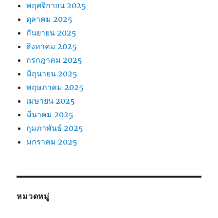
พฤศจิกายน 2025
ตุลาคม 2025
กันยายน 2025
สิงหาคม 2025
กรกฎาคม 2025
มิถุนายน 2025
พฤษภาคม 2025
เมษายน 2025
มีนาคม 2025
กุมภาพันธ์ 2025
มกราคม 2025
หมวดหมู่