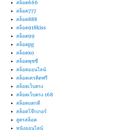
สล็อต666
สล็อต777
สล็อต888
สล็อต918kiss
สล็อต99
สล็อตpg
สล็อตxo
สล็อตพุซซี่
สล็อตออนไลน์
สล็อตเครดิตฟรี
สล็อตเว็บตรง
สล็อตเว็บตรง 168
สล็อตแตกดี
สล็อตโจ๊กเกอร์
สูตรสล็อต
หนังออนไลน์