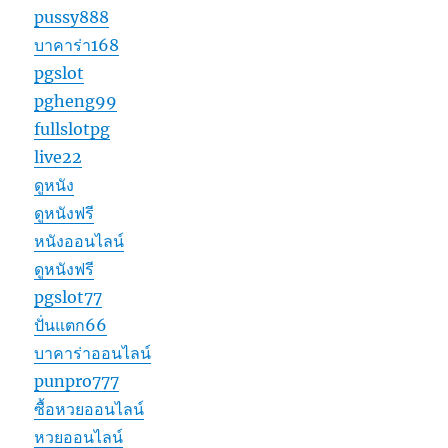
pussy888
บาคาร่า168
pgslot
pgheng99
fullslotpg
live22
ดูหนัง
ดูหนังฟรี
หนังออนไลน์
ดูหนังฟรี
pgslot77
ปั่นแตก66
บาคาร่าออนไลน์
punpro777
ซื้อหวยออนไลน์
หวยออนไลน์