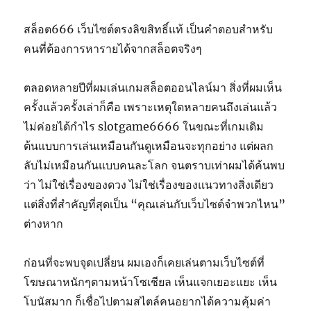
สล็อต666 เว็บไซต์ตรงลิขสิทธิ์แท้ เป็นคำตอบสำหรับ
คนที่ต้องการหารายได้จากสล็อตจริงๆ
ตลอดหลายปีที่ผมเล่นเกมสล็อตออนไลน์มา สิ่งที่ผมเห็น
ครั้งแล้วครั้งเล่าก็คือ เพราะเหตุใดหลายคนถึงเล่นแล้ว
ไม่ค่อยได้กำไร slotgame6666 ในขณะที่เกมเดิม
ต้นแบบการเล่นเหมือนกันดูเหมือนจะทุกอย่าง แต่ผลก
ลับไม่เหมือนกันแบบคนละโลก จนตราบเท่าผมได้ค้นพบ
ว่า ไม่ใช่เรื่องของดวง ไม่ใช่เรื่องของแนวทางสิ่งเดียว
แต่สิ่งที่สำคัญที่สุดเป็น “คุณเล่นกับเว็บไซต์จำพวกไหน”
ต่างหาก
ก่อนที่จะพบจุดเปลี่ยน ผมเองก็เคยเล่นตามเว็บไซต์ที่
โฆษณาหนักๆตามหน้าโซเชียล เห็นแจกเยอะแยะ เห็น
โบนัสมาก ก็เชื่อไปตามสไตล์คนอยากได้ความคุ้มค่า