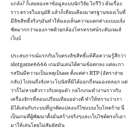
แกล้ง? ก็เลยลองหาข้อมูลแบบนักวิจัย ไถรีวิว ค้นเรื่อง
ราว ตรวจใบอนุมัติ แล้วก็เทียบเคียงมาตรฐานของเว็บที่
มีลิขสิทธิ์จริงๆมันทำให้มองเห็นความแตกต่างแบบแจ้ง
ชัดมากกว่ามองภาพด้วยกล้องโทรทรรศน์ระดับเจมส์
เว็บบ์
ประสบการณ์แรกกับเว็บตรงลิขสิทธิ์แท้คือความรู้สึกว่า
slotgame6666 เกมมันเล่นได้ตามข้อตกลง แต่ละกา
รสปินมีความเป็นเหตุเป็นผล ตั้งแต่ค่า RTP (อัตราจ่าย
กลับ) ไปจนถึงจังหวะโบนัสที่มิได้ออกถี่จนมองหลอก แต่
ว่าก็ไม่หายตัวราวกับหลุมดำ กลไกเกมทำงานราวกับ
เครื่องจักรที่สอบเปรียบเทียบอย่างดี ทำให้ทราบว่าเรา
มิได้เล่นกับระบบที่ถูกดัดแปลงแก้ไขแบบเว็บโหดร้าย นี่
เป็นเกมที่ผู้พัฒนาตั้งมั่นสร้างจริงๆและเว็บไซต์ตรงก็เอา
มาให้เล่นโดยไม่สัมผัสมัน