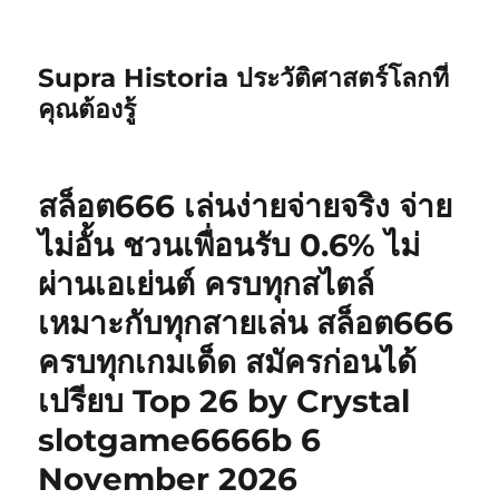
Supra Historia ประวัติศาสตร์โลกที่
คุณต้องรู้
สล็อต666 เล่นง่ายจ่ายจริง จ่าย
ไม่อั้น ชวนเพื่อนรับ 0.6% ไม่
ผ่านเอเย่นต์ ครบทุกสไตล์
เหมาะกับทุกสายเล่น สล็อต666
ครบทุกเกมเด็ด สมัครก่อนได้
เปรียบ Top 26 by Crystal
slotgame6666b 6
November 2026