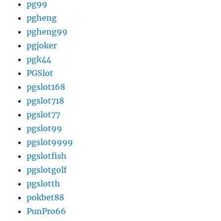
pg99
pgheng
pgheng99
pgjoker
pgk44
PGSlot
pgslot168
pgslot718
pgslot77
pgslot99
pgslot9999
pgslotfish
pgslotgolf
pgslotth
pokbet88
PunPro66