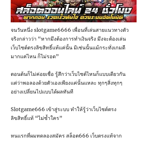
จนวันหนึ่ง slotgame6666 เพื่อนที่เล่นสายแนวทางตัว
จริงกล่าวว่า “หากมึงต้องการทำเงินจริง มึงจะต้องเล่น
เว็บไซต์ตรงลิขสิทธิ์แท้แค่นั้น มิเช่นนั้นแม้กระทั่งเกมดี
มากแค่ไหน ก็ไม่รอด”
ตอนต้นก็ไม่ค่อยเชื่อ รู้สึกว่าเว็บไซต์ไหนก็แบบเดียวกัน
แต่ว่าพอลองด้วยตัวเองเพียงแค่นั้นแหละ ทุกๆสิ่งทุกๆ
อย่างเปลี่ยนไปแบบได้ผลทันที
Slotgame666 เข้าสู่ระบบ ทำให้รู้ว่าเว็บไซต์ตรง
ลิขสิทธิ์แท้ “ไม่ซ้ำใคร”
หนแรกที่ผมทดลองสมัคร สล็อต666 เว็บตรงแท้จาก