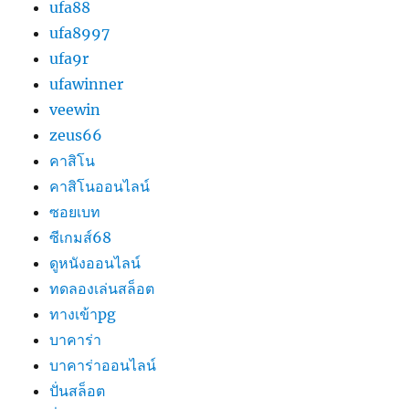
ufa88
ufa8997
ufa9r
ufawinner
veewin
zeus66
คาสิโน
คาสิโนออนไลน์
ซอยเบท
ซีเกมส์68
ดูหนังออนไลน์
ทดลองเล่นสล็อต
ทางเข้าpg
บาคาร่า
บาคาร่าออนไลน์
ปั่นสล็อต