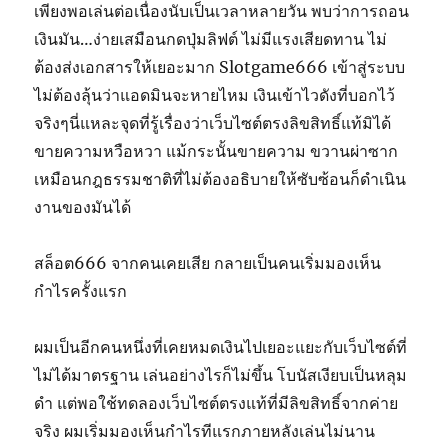
เพียงพอเล่นต่อเนื่องนับเป็นเวลาหลายวัน พบว่าการถอน
เงินมัน…ง่ายเสมือนกดปุ่มลิฟต์ ไม่มีแรงเสียดทาน ไม่
ต้องส่งเอกสารให้เยอะมาก Slotgame666 เข้าสู่ระบบ
ไม่ต้องลุ้นว่าแอดมินจะหายไหม เงินเข้าไวดังที่บอกไว้
จริงๆนี่แหละจุดที่รู้เรื่องว่าเว็บไซต์ตรงลิขสิทธิ์แท้มิได้
ขายความหวือหวา แม้กระนั้นขายความ ขวานผ่าซาก
เหมือนกฎธรรมชาติที่ไม่ต้องอธิบายให้ซับซ้อนก็ดำเนิน
งานของมันได้
สล็อต666 จากคนเคยเสีย กลายเป็นคนเริ่มมองเห็น
กำไรครั้งแรก
ผมเป็นอีกคนหนึ่งที่เคยหมดเงินไปเยอะแยะกับเว็บไซต์ที่
ไม่ได้มาตรฐาน เล่นอย่างไรก็ไม่ขึ้น โบนัสเงียบเป็นหลุม
ดำ แต่พอใช้ทดลองเว็บไซต์ตรงแท้ที่มีลิขสิทธิ์จากค่าย
จริง ผมเริ่มมองเห็นกำไรทีแรกภายหลังเล่นไม่นาน