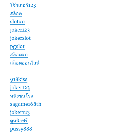
โจ๊กเกอร์123
สล็อต
slotxo
joker123
jokerslot
pgslot
สล็อตxo
สล็อตออนไลน์
918kiss
joker123
หนังชนโรง
sagame168th
joker123
ดูหนังฟรี
pussy888