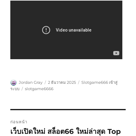
ผู้
เขียน
หมวด
Jordan Gray
2 ธันวาคม 2025
Slotgame666 เข้าสู่
เขียน
เมื่อ
หมู่
ป้าย
ระบบ
slotgame6666
กำกับ
แนะแนว
ก่อนหน้า
เรื่อง
เว็บเปิดใหม่ สล็อต66 ใหม่ล่าสุด Top
เรื่อง