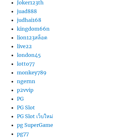
Joker123th
juad888
judhai168
kingdom66n
lion123สล็อต
live22
london45
lotto77
monkey789
ngernn
p2vvip
PG
PG Slot
PG Slot เว็บใหม่
pg SuperGame
pg77