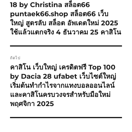
ก่อน
18 by Christina สล็อต66
หน้า:
puntaek66.shop สล็อต66 เว็บ
ใหญ่ สูตรลับ สล็อต อัพเดตใหม่ 2025
ใช้แล้วแตกจริง 4 ธันวาคม 25 คาสิโน
ถัดไป
คาสิโน เว็บใหญ่ เครดิตฟรี Top 100
เรื่อง
ต่อ
by Dacia 28 ufabet เว็บไซต์ใหญ่
ไป:
เริ่มต้นทำกำไรจากแทงบอลออนไลน์
และคาสิโนครบวงจรสำหรับมือใหม่
พฤศจิกา 2025