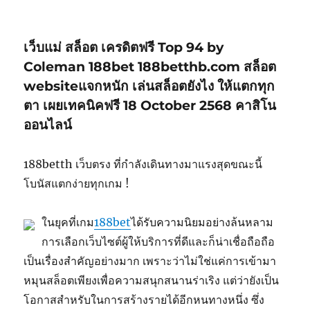
กำกับ
เว็บแม่ สล็อต เครดิตฟรี Top 94 by
Coleman 188bet 188betthb.com สล็อต
websiteแจกหนัก เล่นสล็อตยังไง ให้แตกทุก
ตา เผยเทคนิคฟรี 18 October 2568 คาสิโน
ออนไลน์
188betth เว็บตรง ที่กำลังเดินทางมาแรงสุดขณะนี้
โบนัสแตกง่ายทุกเกม !
ในยุคที่เกม
188bet
ได้รับความนิยมอย่างล้นหลาม
การเลือกเว็บไซต์ผู้ให้บริการที่ดีและก็น่าเชื่อถือถือ
เป็นเรื่องสำคัญอย่างมาก เพราะว่าไม่ใช่แค่การเข้ามา
หมุนสล็อตเพียงเพื่อความสนุกสนานร่าเริง แต่ว่ายังเป็น
โอกาสสำหรับในการสร้างรายได้อีกหนทางหนึ่ง ซึ่ง