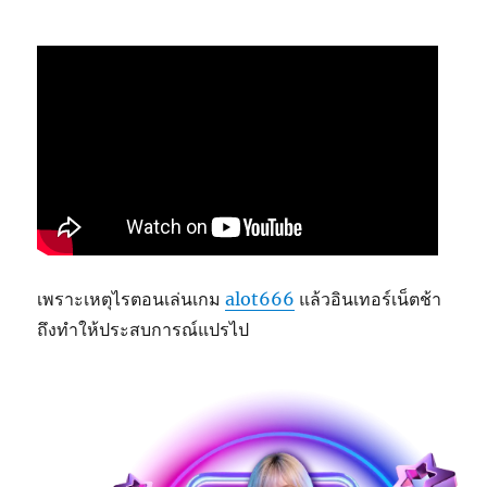
เพราะเหตุไรตอนเล่นเกม
alot666
แล้วอินเทอร์เน็ตช้า
ถึงทำให้ประสบการณ์แปรไป