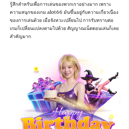
รู้สึกสำหรับเพื่อการเล่นของพวกเราอย่างมาก เพราะ
ความสนุกของเกม alot66 มันขึ้นอยู่กับความเกี่ยวเนื่อง
ของการเล่นด้วย เมื่อจังหวะเปลี่ยนไป การรับทราบต่อ
เกมก็เปลี่ยนแปลงตามไปด้วย สัญญาณเน็ตตอนเล่นก็เลย
สำคัญมาก