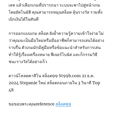
เลท แล้วเลือกเกมที่ปรารถนา ระบบจะพาไปสู่หน้าเกม
โดยอัตโนมัติ คุณสามารถหมุนสล็อต ลุ้นรางวัล รวมทั้ง
เบิกเงินได้ในทันที
การออกแบบเกม สล็อต ยังย้ำความรู้ความเข้าใจง่าย ไม่
ว่าคุณจะเป็นมือใหม่หรือมืออาชีพก็สามารถเล่นได้อย่าง
ราบรื่น ตัวเกมมักมีคู่มือหรือข้อแนะนำสำหรับการเล่น
ทำให้รู้เรื่องเครื่องหมาย ฟีเจอร์โบนัส และก็กรรมวิธี
ชนะรางวัลได้อย่างเร็ว
ดาวน์โหลดคาสิโน สล็อต99 St99b.com 21 ธ.ค.
2024 Stepanie ใหม่ สล็อตถอนภายใน 3 วินาที Top
48
ขอขอบพระคุณreference
สล็อต99