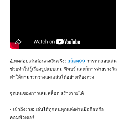
4.ทดสอบเล่นก่อนลงเงินจริง:
สล็อต99
การทดสอบเล่น
ช่วยทำให้รู้เรื่องรูปแบบเกม ฟีพบร์ และก็การจ่ายรางวัล
ทำให้สามารถวางแผนเล่นได้อย่างเที่ยงตรง
จุดเด่นของการเล่น สล็อต สร้างรายได้
• เข้าถึงง่าย: เล่นได้ทุกหนทุกแห่งผ่านมือถือหรือ
คอมพิวเตอร์