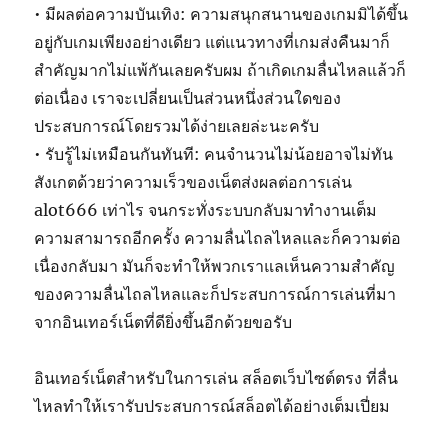
• มีผลต่อความบันเทิง: ความสนุกสนานของเกมมิได้ขึ้น
อยู่กับเกมเพียงอย่างเดียว แต่แนวทางที่เกมส่งคืนมาก็
สำคัญมากไม่แพ้กันเลยครับผม ถ้าเกิดเกมลื่นไหลแล้วก็
ต่อเนื่อง เราจะเปลี่ยนเป็นส่วนหนึ่งส่วนใดของ
ประสบการณ์โดยรวมได้ง่ายเลยล่ะนะครับ
• รับรู้ไม่เหมือนกันทันที: คนจำนวนไม่น้อยอาจไม่ทัน
สังเกตด้วยว่าความเร็วของเน็ตส่งผลต่อการเล่น
alot666 เท่าไร จนกระทั่งระบบกลับมาทำงานเต็ม
ความสามารถอีกครั้ง ความลื่นไถลไหลและก็ความต่อ
เนื่องกลับมา มันก็จะทำให้พวกเราแลเห็นความสำคัญ
ของความลื่นไถลไหลและก็ประสบการณ์การเล่นที่มา
จากอินเทอร์เน็ตที่ดียิ่งขึ้นอีกด้วยขอรับ
อินเทอร์เน็ตสำหรับในการเล่น สล็อตเว็บไซต์ตรง ที่ลื่น
ไหลทำให้เรารับประสบการณ์สล็อตได้อย่างเต็มเปี่ยม