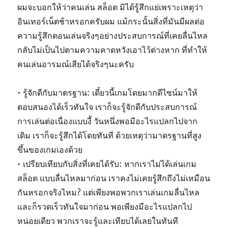
ผมจะบอกให้ว่าคนเล่น สล็อต มิได้รู้สึกแย่เพราะเหตุว่า
อินเทอร์เน็ตช้าหรอกครับผม แม้กระนั้นสิ่งที่มันมีผลต่อ
ความรู้สึกตอนเล่นจริงๆอย่างประสบการณ์ที่เคยลื่นไหล
กลับไม่เป็นไปตามความคาดหวังเอาไว้ต่างหาก ที่ทำให้
คนเล่นอารมณ์เสียได้จริงๆนะครับ
• รู้จักดีกับมาตรฐาน: เดี๋ยวนี้เกมโดยมากดีไซน์มาให้
ตอบสนองได้เร็วทันใจ เราก็จะรู้จักดีกับประสบการณ์
การเล่นต่อเนื่องแบบงี้ วันหนึ่งพอมีอะไรแปลกไปจาก
เดิม เราก็จะรู้สึกได้โดยทันที ด้วยเหตุว่ามาตรฐานที่สูง
ขึ้นของเกมเองด้วย
• เปรียบเทียบกับสิ่งที่เคยได้รับ: หากเราไม่ได้เล่นเกม
สล็อต แบบลื่นไหลมาก่อน เราคงไม่เคยรู้สึกถึงไม่เหมือน
กันหรอกจริงไหม? แต่เพียงพอพวกเราเล่นเกมลื่นไหล
และก็รวดเร็วทันใจมาก่อน พอเพียงมีอะไรแปลกไป
หน่อยเดียว พวกเราจะรู้และเทียบได้เลยในทันที