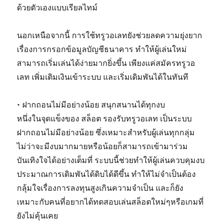
ด้วยตัวเองแบบเรียลไทม์
นอกเหนือจากนี้ การใช้ทรูวอเลทยังช่วยลดความยุ่งยาก
เรื่องการกรอกข้อมูลบัญชีธนาคาร ทำให้ผู้เล่นใหม่
สามารถเริ่มเล่นได้ง่ายมากยิ่งขึ้น เพียงแค่สมัครทรูวอ
เลท เพิ่มเติมเงินเข้าระบบ และเริ่มเดิมพันได้ในทันที
• ฝากถอนไม่มีอย่างน้อย สนุกสนานได้ทุกงบ
หนึ่งในจุดแข็งของ สล็อต รองรับทรูวอเลท เป็นระบบ
ฝากถอนไม่มีอย่างน้อย ซึ่งเหมาะสำหรับผู้เล่นทุกกลุ่ม
ไม่ว่าจะมีงบมากมายหรือน้อยก็สามารถเข้ามาร่วม
บันเทิงใจได้อย่างเต็มที่ ระบบนี้ช่วยทำให้ผู้เล่นควบคุมงบ
ประมาณการเดิมพันได้ดิบได้ดีขึ้น ทำให้ไม่จำเป็นต้อง
กลุ้มใจเรื่องการลงทุนสูงเกินความจำเป็น และก็ยัง
เหมาะกับคนที่อยากได้ทดสอบเล่นสล็อตใหม่ๆหรือเกมที่
ยังไม่คุ้นเคย