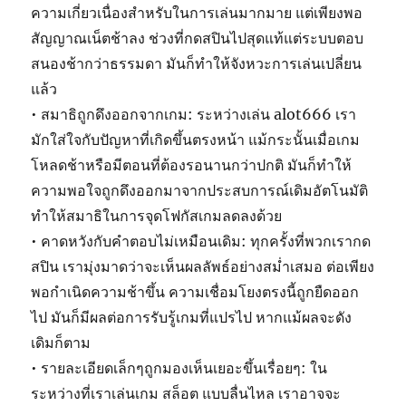
ความเกี่ยวเนื่องสำหรับในการเล่นมากมาย แต่เพียงพอ
สัญญาณเน็ตช้าลง ช่วงที่กดสปินไปสุดแท้แต่ระบบตอบ
สนองช้ากว่าธรรมดา มันก็ทำให้จังหวะการเล่นเปลี่ยน
แล้ว
• สมาธิถูกดึงออกจากเกม: ระหว่างเล่น alot666 เรา
มักใส่ใจกับปัญหาที่เกิดขึ้นตรงหน้า แม้กระนั้นเมื่อเกม
โหลดช้าหรือมีตอนที่ต้องรอนานกว่าปกติ มันก็ทำให้
ความพอใจถูกดึงออกมาจากประสบการณ์เดิมอัตโนมัติ
ทำให้สมาธิในการจุดโฟกัสเกมลดลงด้วย
• คาดหวังกับคำตอบไม่เหมือนเดิม: ทุกครั้งที่พวกเรากด
สปิน เรามุ่งมาดว่าจะเห็นผลลัพธ์อย่างสม่ำเสมอ ต่อเพียง
พอกำเนิดความช้าขึ้น ความเชื่อมโยงตรงนี้ถูกยืดออก
ไป มันก็มีผลต่อการรับรู้เกมที่แปรไป หากแม้ผลจะดัง
เดิมก็ตาม
• รายละเอียดเล็กๆถูกมองเห็นเยอะขึ้นเรื่อยๆ: ใน
ระหว่างที่เราเล่นเกม สล็อต แบบลื่นไหล เราอาจจะ