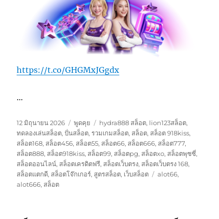
https://t.co/GHGMxJGgdx
…
เขียน
รูป
หมวด
12 มิถุนายน 2026
พูดคุย
hydra888 สล็อต
,
lion123สล็อต
,
เมื่อ
แบบ
หมู่
ทดลองเล่นสล็อต
,
ปั่นสล็อต
,
รวมเกมสล็อต
,
สล็อต
,
สล็อต 918kiss
,
เรื่อง
สล็อต168
,
สล็อต456
,
สล็อต55
,
สล็อต66
,
สล็อต666
,
สล็อต777
,
สล็อต888
,
สล็อต918kiss
,
สล็อต99
,
สล็อตpg
,
สล็อตxo
,
สล็อตพุซซี่
,
สล็อตออนไลน์
,
สล็อตเครดิตฟรี
,
สล็อตเว็บตรง
,
สล็อตเว็บตรง 168
,
ป้าย
สล็อตแตกดี
,
สล็อตโจ๊กเกอร์
,
สูตรสล็อต
,
เว็บสล็อต
alot66
,
กำกับ
alot666
,
สล็อต