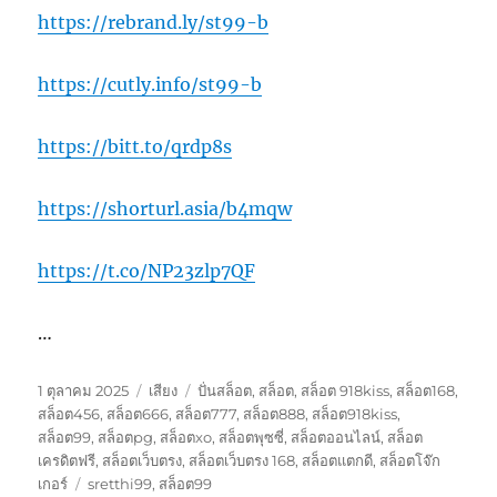
https://rebrand.ly/st99-b
https://cutly.info/st99-b
https://bitt.to/qrdp8s
https://shorturl.asia/b4mqw
https://t.co/NP23zlp7QF
…
เขียน
รูป
หมวด
1 ตุลาคม 2025
เสียง
ปั่นสล็อต
,
สล็อต
,
สล็อต 918kiss
,
สล็อต168
,
เมื่อ
แบบ
หมู่
สล็อต456
,
สล็อต666
,
สล็อต777
,
สล็อต888
,
สล็อต918kiss
,
เรื่อง
สล็อต99
,
สล็อตpg
,
สล็อตxo
,
สล็อตพุซซี่
,
สล็อตออนไลน์
,
สล็อต
เครดิตฟรี
,
สล็อตเว็บตรง
,
สล็อตเว็บตรง 168
,
สล็อตแตกดี
,
สล็อตโจ๊ก
ป้าย
เกอร์
sretthi99
,
สล็อต99