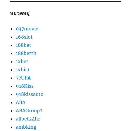
หมวดหมู่
037movie
168slot
188bet
188betth
1xbet
1xbit1
77UFA
918Kiss
918kissauto
ABA
ABAGroup2
allbet24hr
ambking