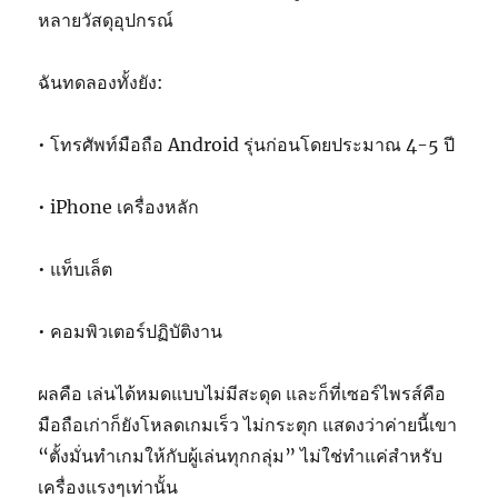
หลายวัสดุอุปกรณ์
ฉันทดลองทั้งยัง:
• โทรศัพท์มือถือ Android รุ่นก่อนโดยประมาณ 4-5 ปี
• iPhone เครื่องหลัก
• แท็บเล็ต
• คอมพิวเตอร์ปฏิบัติงาน
ผลคือ เล่นได้หมดแบบไม่มีสะดุด และก็ที่เซอร์ไพรส์คือ
มือถือเก่าก็ยังโหลดเกมเร็ว ไม่กระตุก แสดงว่าค่ายนี้เขา
“ตั้งมั่นทำเกมให้กับผู้เล่นทุกกลุ่ม” ไม่ใช่ทำแค่สำหรับ
เครื่องแรงๆเท่านั้น