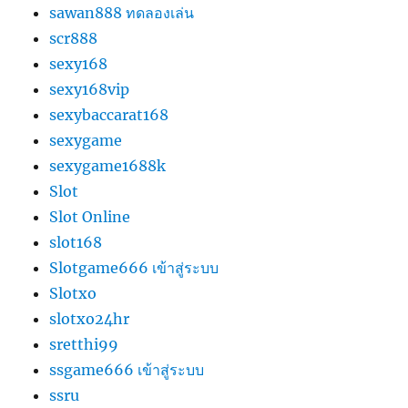
sawan888 ทดลองเล่น
scr888
sexy168
sexy168vip
sexybaccarat168
sexygame
sexygame1688k
Slot
Slot Online
slot168
Slotgame666 เข้าสู่ระบบ
Slotxo
slotxo24hr
sretthi99
ssgame666 เข้าสู่ระบบ
ssru