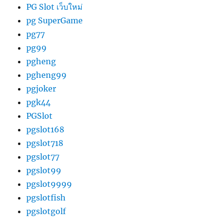
PG Slot เว็บใหม่
pg SuperGame
pg77
pg99
pgheng
pgheng99
pgjoker
pgk44
PGSlot
pgslot168
pgslot718
pgslot77
pgslot99
pgslot9999
pgslotfish
pgslotgolf