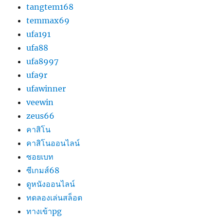
tangtem168
temmax69
ufa191
ufa88
ufa8997
ufa9r
ufawinner
veewin
zeus66
คาสิโน
คาสิโนออนไลน์
ซอยเบท
ซีเกมส์68
ดูหนังออนไลน์
ทดลองเล่นสล็อต
ทางเข้าpg