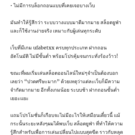
• ไม่มีการบล็อกถอนแบบที่เคยเจอบางเว็บ
มันทำให้รู้สึกว่า ระบบวางแบบมาดีมากมาย สล็อตยูฟ่า
และก็ใช้งานง่ายจริง เหมาะกับผู้เล่นทุกระดับ
เว็บที่มีเกม ufabetxx ครบทุกประเภท ฝากถอน
อัตโนมัติ ไม่มีขั้นต่ำ พร้อมโปรคุ้มจนกระทั่งร้องว้าว!
ขณะที่ผมเริ่มเล่นสล็อตออนไลน์ใหม่ๆจำเป็นต้องบอก
เลยว่า “ปวดศรีษะมาก” ด้วยเหตุว่าแต่ละเว็บก็มีความ
จำกัดมากมาย อีกทั้งเกมน้อย ระบบช้า ฝากถอนขั้นต่ำ
เยอะแยะ
แถมโปรโมชั่นก็เกือบจะไม่มีอะไรให้เสมือนเดี๋ยวนี้ แม้
กระนั้นระยะหลังๆผมได้พบเว็บ สล็อตยูฟ่า ที่ทำให้ความ
รู้สึกสำหรับเพื่อการเล่นเปลี่ยนไปแบบสุดขีด ราวกับหลุด