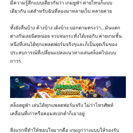
มีความรู้สึกแบบเดียวกันว่า เกมยูฟ่า ค่ายไหนก็แบบ
เดียวกัน แต่สำหรับฉันที่ลองมาหลายเว็บ หลายค่าย
ทั้งยังลื่นบ้าง ค้างบ้าง เด้งบ้าง บอกตามตรงว่า…มันแตก
ต่างกันเลยนิดหน่อย จวบจนกระทั่งได้เจอกับ ค่ายเกมชั้น
หนึ่งที่เล่นได้ทุกแพลตฟอร์มจริงๆและก็เป็นจุดเริ่มของ
ประสบการณ์ที่เปลี่ยนแปลงแนวทางเล่นสล็อตไปแบบ
ถาวร
สล็อตยูฟ่า เล่นได้ทุกแพลตฟอร์มจริง ไม่ว่าโทรศัพท์
เคลื่อนที่เก่าหรือคอมสเปกต่ำก็เอาอยู่
สิ่งแรกที่ทำให้ชอบใจมากคือ เกมถูกวางแบบให้รองรับ