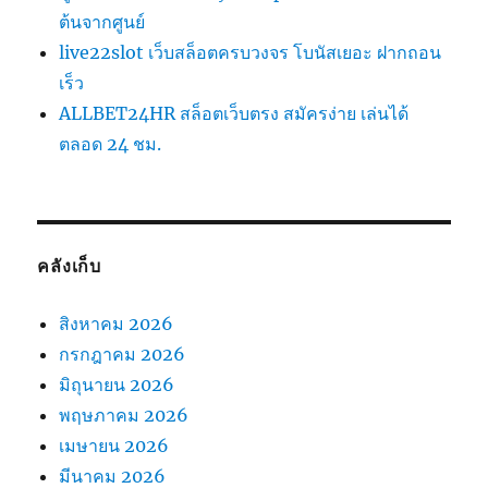
ต้นจากศูนย์
live22slot เว็บสล็อตครบวงจร โบนัสเยอะ ฝากถอน
เร็ว
ALLBET24HR สล็อตเว็บตรง สมัครง่าย เล่นได้
ตลอด 24 ชม.
คลังเก็บ
สิงหาคม 2026
กรกฎาคม 2026
มิถุนายน 2026
พฤษภาคม 2026
เมษายน 2026
มีนาคม 2026