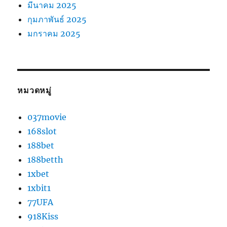
มีนาคม 2025
กุมภาพันธ์ 2025
มกราคม 2025
หมวดหมู่
037movie
168slot
188bet
188betth
1xbet
1xbit1
77UFA
918Kiss