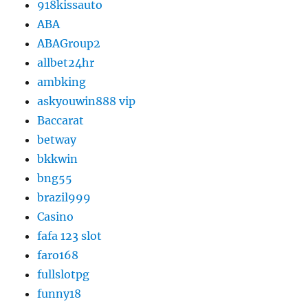
918kissauto
ABA
ABAGroup2
allbet24hr
ambking
askyouwin888 vip
Baccarat
betway
bkkwin
bng55
brazil999
Casino
fafa 123 slot
faro168
fullslotpg
funny18