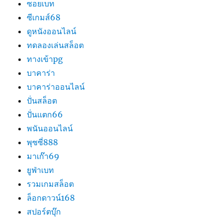
ซอยเบท
ซีเกมส์68
ดูหนังออนไลน์
ทดลองเล่นสล็อต
ทางเข้าpg
บาคาร่า
บาคาร่าออนไลน์
ปั่นสล็อต
ปั่นแตก66
พนันออนไลน์
พุซซี่888
มาเก๊า69
ยูฟ่าเบท
รวมเกมสล็อต
ล็อกดาวน์168
สปอร์ตบุ๊ก