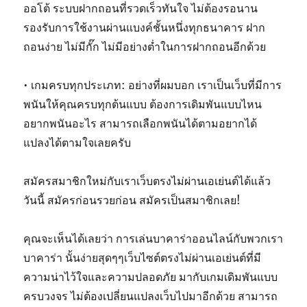
ออโต้ ระบบฝากถอนที่รวดเร็วทันใจ ไม่ต้องรอนาน
รองรับการใช้งานผ่านแบงค์ชั้นหนึ่งทุกธนาคาร ฝาก
ถอนง่าย ไม่มีกั๊ก ไม่มีอย่างต่ำในการฝากถอนอีกด้วย
• เกมครบทุกประเภท: อย่างที่ผมบอก เราเป็นเว็บที่มีการ
พนันให้คุณครบทุกต้นแบบ ต้องการเดิมพันแบบไหน
อยากพนันอะไร สามารถเลือกพนันได้ตามอยากได้
แปลงได้ตามใจเลยครับ
สมัครสมาชิกใหม่กับเราเว็บตรงไม่ผ่านเอเย่นต์ได้แล้ว
วันนี้ สมัครก่อนรวยก่อน สมัครเป็นสมาชิกเลย!
คุณจะเห็นได้เลยว่า การเล่นบาคาร่าออนไลน์กับพวกเรา
บาคาร่า นั้นง่ายสุดๆๆเว็บไซต์ตรงไม่ผ่านเอเย่นต์ที่มี
ความน่าไว้ใจและความปลอดภัย มากับเกมเดิมพันแบบ
ครบวงจร ไม่ต้องเปลี่ยนแปลงเว็บไปมาอีกด้วย สามารถ