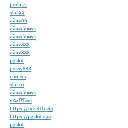
jinda55
slot99
สล็อต66
สล็อตเว็บตรง
สล็อตเว็บตรง
สล็อต888
สล็อต888
pgslot
pussy888
บาคาร่า
slotxo
สล็อตเว็บตรง
หนังโป๊ไทย
https://1xbetth.vip
https://pgslot.spa
pgslot