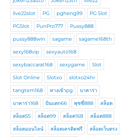
joker123auto
Joker123th
live22
live22slot
PG
pgheng99
PG Slot
PGSlot
PunPro777
Pussy888
pussy888win
sagame
sagame168th
sexy168vip
sexyauto168
sexybaccarat168
sexygame
Slot
Slot Online
Slotxo
slotxo24hr
tangtem168
ทางเข้าpg
บาคาร่า
บาคาร่า168
ปั่นแตก66
พุซซี่888
สล็อต
สล็อต55
สล็อต99
สล็อต168
สล็อต888
สล็อตออนไลน์
สล็อตเครดิตฟรี
สล็อตเว็บตรง