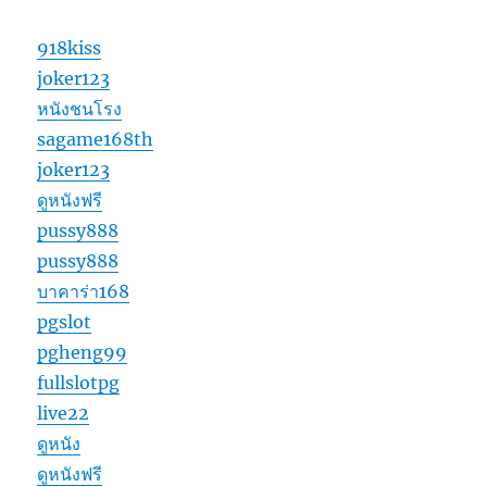
918kiss
joker123
หนังชนโรง
sagame168th
joker123
ดูหนังฟรี
pussy888
pussy888
บาคาร่า168
pgslot
pgheng99
fullslotpg
live22
ดูหนัง
ดูหนังฟรี