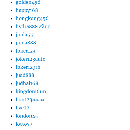
golden456
happy168
hongkong456
hydra888 สล็อต
jinda55
jinda888
Joker123
joker123auto
Joker123th
juad888
judhai168
kingdom66n
lion123สล็อต
live22
london45
lotto77