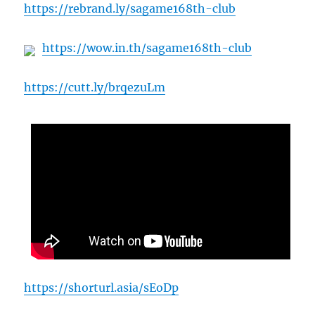
https://rebrand.ly/sagame168th-club
https://wow.in.th/sagame168th-club
https://cutt.ly/brqezuLm
https://shorturl.asia/sEoDp