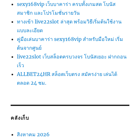
sexy168vip เว็บบาคาร่า ครบทั้งเกมสด โบนัส
สมาชิก และโปรโมชั่นรายวัน
ทางเข้า live22slot ล่าสุด พร้อมวิธีเริ่มต้นใช้งาน
แบบละเอียด
คู่มือเล่นบาคาร่า sexy168vip สำหรับมือใหม่ เริ่ม
ต้นจากศูนย์
live22slot เว็บสล็อตครบวงจร โบนัสเยอะ ฝากถอน
เร็ว
ALLBET24HR สล็อตเว็บตรง สมัครง่าย เล่นได้
ตลอด 24 ชม.
คลังเก็บ
สิงหาคม 2026