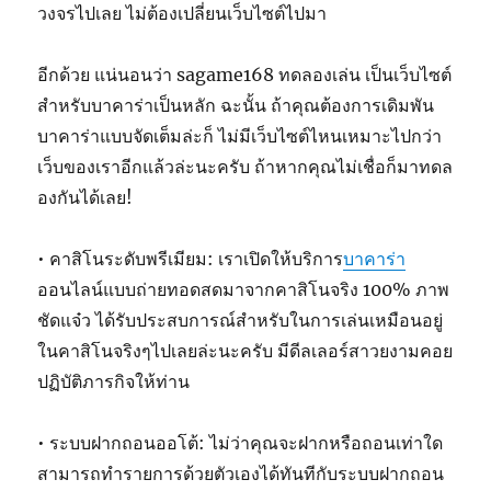
วงจรไปเลย ไม่ต้องเปลี่ยนเว็บไซต์ไปมา
อีกด้วย แน่นอนว่า sagame168 ทดลองเล่น เป็นเว็บไซต์
สำหรับบาคาร่าเป็นหลัก ฉะนั้น ถ้าคุณต้องการเดิมพัน
บาคาร่าแบบจัดเต็มล่ะก็ ไม่มีเว็บไซต์ไหนเหมาะไปกว่า
เว็บของเราอีกแล้วล่ะนะครับ ถ้าหากคุณไม่เชื่อก็มาทดล
องกันได้เลย!
• คาสิโนระดับพรีเมียม: เราเปิดให้บริการ
บาคาร่า
ออนไลน์แบบถ่ายทอดสดมาจากคาสิโนจริง 100% ภาพ
ชัดแจ๋ว ได้รับประสบการณ์สำหรับในการเล่นเหมือนอยู่
ในคาสิโนจริงๆไปเลยล่ะนะครับ มีดีลเลอร์สาวยงามคอย
ปฏิบัติภารกิจให้ท่าน
• ระบบฝากถอนออโต้: ไม่ว่าคุณจะฝากหรือถอนเท่าใด
สามารถทำรายการด้วยตัวเองได้ทันทีกับระบบฝากถอน