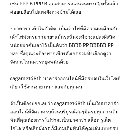
เช่น PPP B PPP B คุณสามารถเล่นจนครบ 3 ครั้งแล้ว
ค่อยเปลี่ยนไปแทงฝั่งตรงข้ามได้เลย
• บาคาร่า เค้าไพ่ตัวติด: เป็นเค้าไพ่ที่มีความเหมือนกับ
เค้าไพ่มังกรมากมายๆแม้กระนั้นจะมีช่วงแปลงฝั่งนิด
หน่อยมาคั่นเอาไว้ เป็นต้นว่า BBBB PP BBBBB PP
ฯลฯ ซึ่งคุณจะต้องพากเพียรสังเกตรวมทั้งเลือกดูว่า
จังหวะไหนควรหยุดพนันด้วย
sagame168th บาคาร่าออนไลน์ที่มีครบจบในเว็บไซต์
เดียว ใช้งานง่าย เหมาะสมกับทุกคน
จำเป็นต้องบอกเลยว่า sagame168th เป็นเว็บบาคาร่า
ออนไลน์ที่จัดว่าครบถ้วนบริบูรณ์สุดๆมีครบทุกการเดิม
พันที่คุณต้องการ ไม่ว่าจะเป็นบาคาร่า สล็อต รูเล็ต
ไฮโล หรือเสือมังกร ก็มีเกมเดิมพันให้คุณเล่นแบบครบ