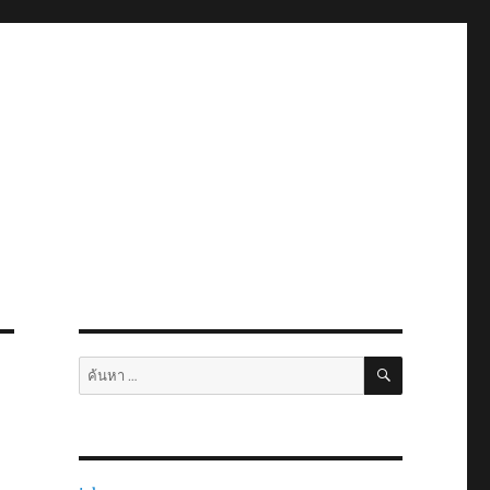
ค้นหา
ค้นหา: