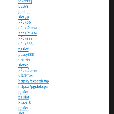
joker123
pg168
jinda55
slot99
สล็อต66
สล็อตเว็บตรง
สล็อตเว็บตรง
สล็อต888
สล็อต888
pgslot
pussy888
บาคาร่า
slotxo
สล็อตเว็บตรง
หนังโป๊ไทย
https://1xbetth.vip
https://pgslot.spa
pgslot
pg slot
kiss918
pgslot
slot