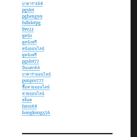
บาคาร่า168
pgslot
pgheng99
fullslotpg
live22
ดูหนัง
ดูหนังฟรี
หนังออนไลน์
ดูหนังฟรี
pgslot77
ปั่นแตก66
บาคาร่าออนไลน์
punpro777
ซื้อหวยออนไลน์
หวยออนไลน์
สล็อต
faro168
hongkong456