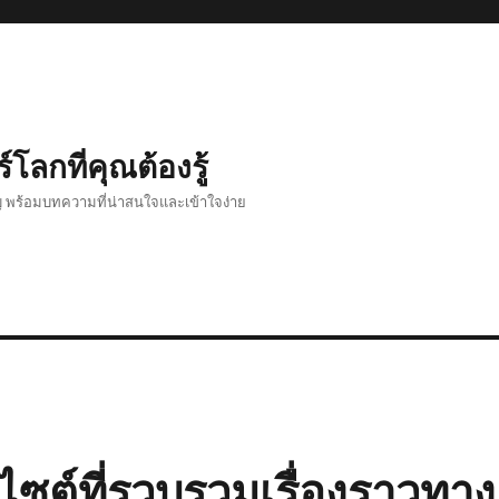
ลกที่คุณต้องรู้
ัญ พร้อมบทความที่น่าสนใจและเข้าใจง่าย
ไซต์ที่รวบรวมเรื่องราวทาง