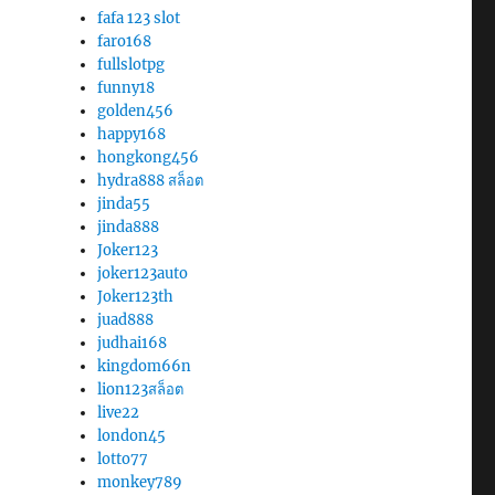
fafa 123 slot
faro168
fullslotpg
funny18
golden456
happy168
hongkong456
hydra888 สล็อต
jinda55
jinda888
Joker123
joker123auto
Joker123th
juad888
judhai168
kingdom66n
lion123สล็อต
live22
london45
lotto77
monkey789