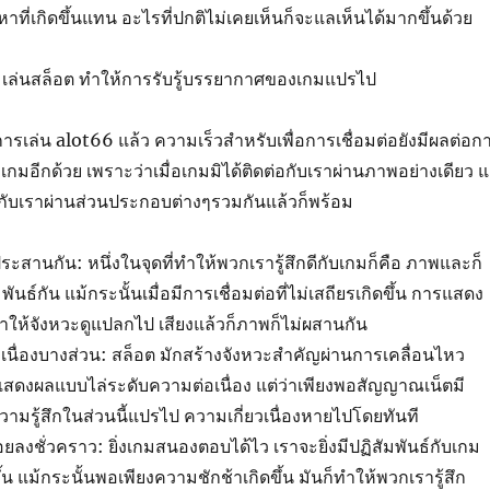
าที่เกิดขึ้นแทน อะไรที่ปกติไม่เคยเห็นก็จะแลเห็นได้มากขึ้นด้วย
ร เล่นสล็อต ทำให้การรับรู้บรรยากาศของเกมแปรไป
เล่น alot66 แล้ว ความเร็วสำหรับเพื่อการเชื่อมต่อยังมีผลต่อก
กมอีกด้วย เพราะว่าเมื่อเกมมิได้ติดต่อกับเราผ่านภาพอย่างเดียว แ
ารกับเราผ่านส่วนประกอบต่างๆรวมกันแล้วก็พร้อม
ะสานกัน: หนึ่งในจุดที่ทำให้พวกเรารู้สึกดีกับเกมก็คือ ภาพและก็
ันธ์กัน แม้กระนั้นเมื่อมีการเชื่อมต่อที่ไม่เสถียรเกิดขึ้น การแสดง
ำให้จังหวะดูแปลกไป เสียงแล้วก็ภาพก็ไม่ผสานกัน
ยวเนื่องบางส่วน: สล็อต มักสร้างจังหวะสำคัญผ่านการเคลื่อนไหว
แสดงผลแบบไล่ระดับความต่อเนื่อง แต่ว่าเพียงพอสัญญาณเน็ตมี
วามรู้สึกในส่วนนี้แปรไป ความเกี่ยวเนื่องหายไปโดยทันที
้อยลงชั่วคราว: ยิ่งเกมสนองตอบได้ไว เราจะยิ่งมีปฏิสัมพันธ์กับเกม
ึ้น แม้กระนั้นพอเพียงความชักช้าเกิดขึ้น มันก็ทำให้พวกเรารู้สึก