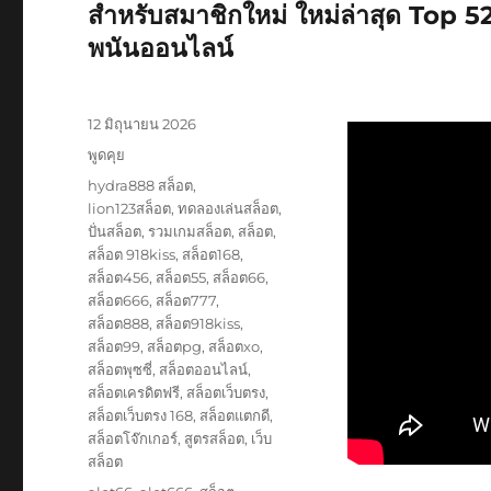
สำหรับสมาชิกใหม่ ใหม่ล่าสุด Top
พนันออนไลน์
เขียน
12 มิถุนายน 2026
เมื่อ
รูป
พูดคุย
แบบ
หมวด
hydra888 สล็อต
,
เรื่อง
หมู่
lion123สล็อต
,
ทดลองเล่นสล็อต
,
ปั่นสล็อต
,
รวมเกมสล็อต
,
สล็อต
,
สล็อต 918kiss
,
สล็อต168
,
สล็อต456
,
สล็อต55
,
สล็อต66
,
สล็อต666
,
สล็อต777
,
สล็อต888
,
สล็อต918kiss
,
สล็อต99
,
สล็อตpg
,
สล็อตxo
,
สล็อตพุซซี่
,
สล็อตออนไลน์
,
สล็อตเครดิตฟรี
,
สล็อตเว็บตรง
,
สล็อตเว็บตรง 168
,
สล็อตแตกดี
,
สล็อตโจ๊กเกอร์
,
สูตรสล็อต
,
เว็บ
สล็อต