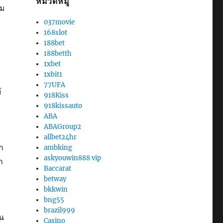
หมวดหมู่
กม
037movie
168slot
188bet
188betth
1xbet
1xbit1
77UFA
้
918Kiss
918kissauto
ABA
ABAGroup2
allbet24hr
ก
ambking
askyouwin888 vip
ก
Baccarat
betway
bkkwin
bng55
brazil999
ใน
Casino