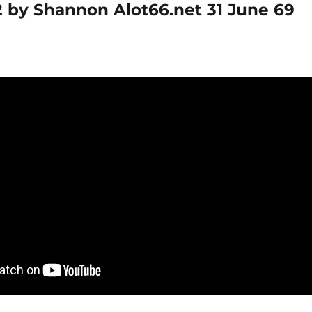
 52 by Shannon Alot66.net 31 June 69