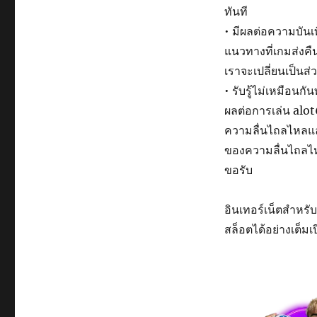
ทันที
• มีผลต่อความบันเท
แนวทางที่เกมส่งคื
เราจะเปลี่ยนเป็น
• รับรู้ไม่เหมือนก
ผลต่อการเล่น alo
ความลื่นไถลไหลแล
ของความลื่นไถลไหล
ขอรับ
อินเทอร์เน็ตสำหรั
สล็อตได้อย่างเต็มเป