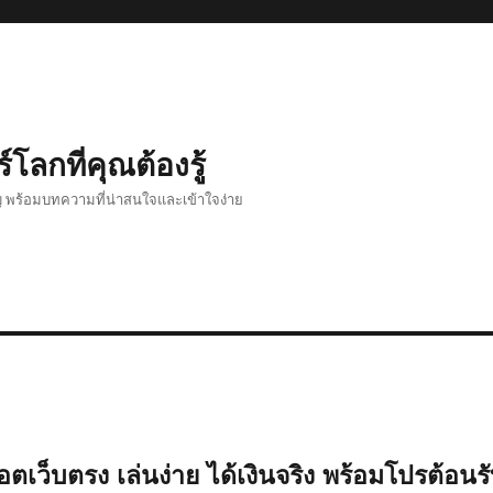
ลกที่คุณต้องรู้
ัญ พร้อมบทความที่น่าสนใจและเข้าใจง่าย
ตเว็บตรง เล่นง่าย ได้เงินจริง พร้อมโปรต้อนร