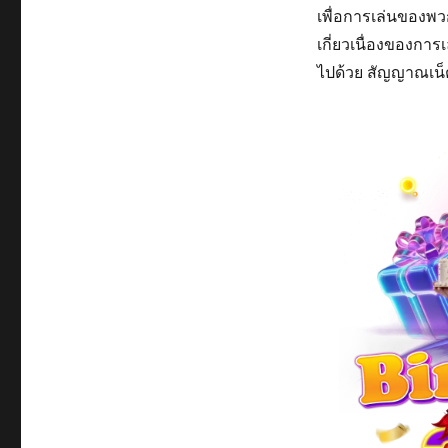
เพื่อการเล่นของพ
เกี่ยวเนื่องของการ
ไปด้วย สัญญาณเน็