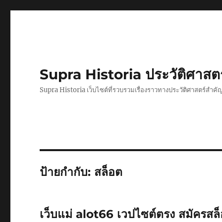
Supra Historia ประวัติศาสตร์โ
Supra Historia เว็บไซต์ที่รวบรวมเรื่องราวทางประวัติศาสตร์สำค
ป้ายกำกับ:
สล็อต
เว็บแม่ alot66 เวปไซต์ตรง สมัครสล็อ