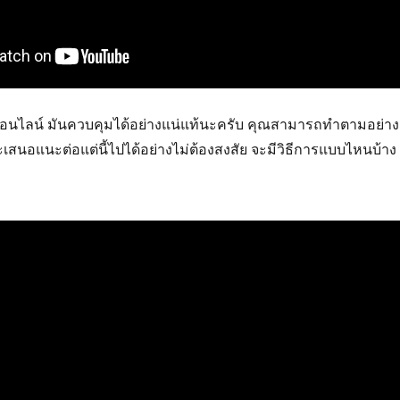
ตออนไลน์ มันควบคุมได้อย่างแน่แท้นะครับ คุณสามารถทำตามอย่าง
สนอแนะต่อแต่นี้ไปได้อย่างไม่ต้องสงสัย จะมีวิธีการแบบไหนบ้าง