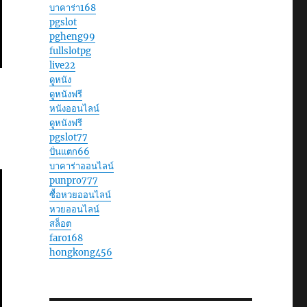
บาคาร่า168
pgslot
pgheng99
fullslotpg
live22
ดูหนัง
ดูหนังฟรี
หนังออนไลน์
ดูหนังฟรี
pgslot77
ปั่นแตก66
บาคาร่าออนไลน์
punpro777
ซื้อหวยออนไลน์
หวยออนไลน์
สล็อต
faro168
hongkong456