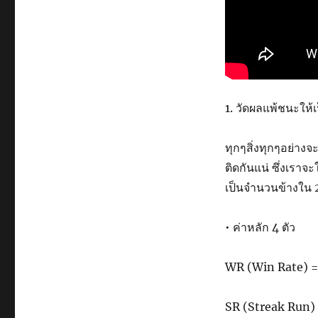
1. วัดผลแพ้ชนะให้
ทุกๆสิ่งทุกๆอย่าง
ติดกันแน่ ซึ่งเราจะ
เป็นจำนวนข้างใน 
• ค่าหลัก 4 ตัว
WR (Win Rate) = 
SR (Streak Run) =