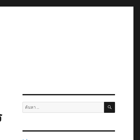
ค้นหา
ค้นหา:
ร