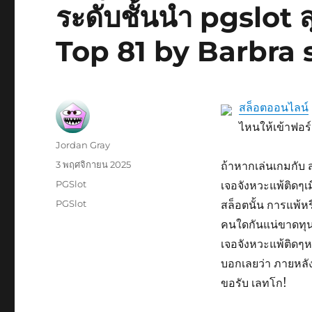
ระดับชั้นนำ pgslot ส
Top 81 by Barbra
สล็อตออนไลน์
ไหนให้เข้าฟอร์
ผู้
Jordan Gray
เขียน
เขียน
3 พฤศจิกายน 2025
ถ้าหากเล่นเกมกับ 
เมื่อ
หมวด
PGSlot
เจอจังหวะแพ้ติดๆเ
หมู่
ป้าย
PGSlot
สล็อตนั้น การแพ้ห
กำกับ
คนใดกันแน่ขาดทุนต
เจอจังหวะแพ้ติดๆหร
บอกเลยว่า ภายหลั
ขอรับ เลทโก!