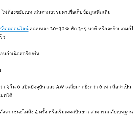
ไม่ต้องขยับเบท เล่นตามธรรมดาเพื่อเก็บข้อมูลเพิ่มเติม
สล็อตออนไลน์
ลดเบทลง 20-30% พัก 3-5 นาที หรือจะย้ายเกมก็ไ
ร็ว
อนกำเนิดสตรีคจริง
น
่า 3 ใน 6 สปินปัจจุบัน และ AW เฉลี่ยมากยิ่งกว่า 6 เท่า ถือว่าเป็น
เบทได้
หลังจากชนะไม่ถึง 4 ครั้ง หรือเริ่มเดดสปินยาว สามารถกลับเบทฐาน