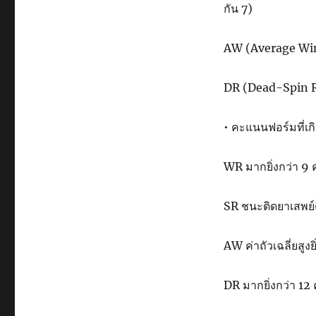
กัน 7)
AW (Average Win 
DR (Dead-Spin Ra
• คะแนนฟอร์มที่เก
WR มากยิ่งกว่า 9 
SR ชนะติดยาเสพย์ต
AW ค่าถัวเฉลี่ยสูง
DR มากยิ่งกว่า 12