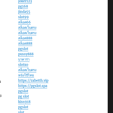
joker123
pg168
jinda55
slot99
สล็อต66
สล็อตเว็บตรง
สล็อตเว็บตรง
สล็อต888
สล็อต888
pgslot
pussy888
บาคาร่า
slotxo
สล็อตเว็บตรง
หนังโป๊ไทย
https://1xbetth.vip
ณ
https://pgslot.spa
pgslot
ย
pg slot
kiss918
pgslot
slot