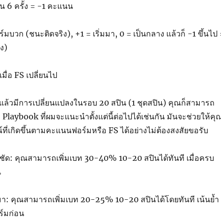
ิน 6 ครั้ง = -1 คะแนน
มบวก (ชนะติดจริง), +1 = เริ่มมา, 0 = เป็นกลาง แล้วก็ -1 ขึ้นไป 
ิง)
มื่อ FS เปลี่ยนไป
แล้วมีการเปลี่ยนแปลงในรอบ 20 สปิน (1 ชุดสปิน) คุณก็สามารถ
Playbook ที่ผมจะแนะนำตั้งแต่นี้ต่อไปได้เช่นกัน มันจะช่วยให้คุ
์ที่เกิดขึ้นตามคะแนนฟอร์มหรือ FS ได้อย่างไม่ต้องสงสัยขอรับ
ชัด: คุณสามารถเพิ่มเบท 30-40% 10-20 สปินได้ทันที เมื่อครบ
น
มมา: คุณสามารถเพิ่มเบท 20-25% 10-20 สปินได้โดยทันที เน้นย้ำ
ร์มก่อน