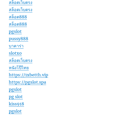
สล็อตเว็บตรง
สล็อตเว็บตรง
สล็อต888
สล็อต888
pgslot
pussy888
บาคาร่า
slotxo
สล็อตเว็บตรง
หนังโป๊ไทย
https://1xbetth.vip
https://pgslot.spa
pgslot
pg slot
kiss918
pgslot