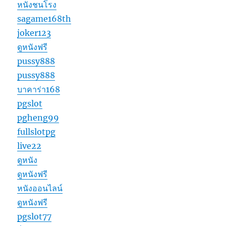
หนังชนโรง
sagame168th
joker123
ดูหนังฟรี
pussy888
pussy888
บาคาร่า168
pgslot
pgheng99
fullslotpg
live22
ดูหนัง
ดูหนังฟรี
หนังออนไลน์
ดูหนังฟรี
pgslot77