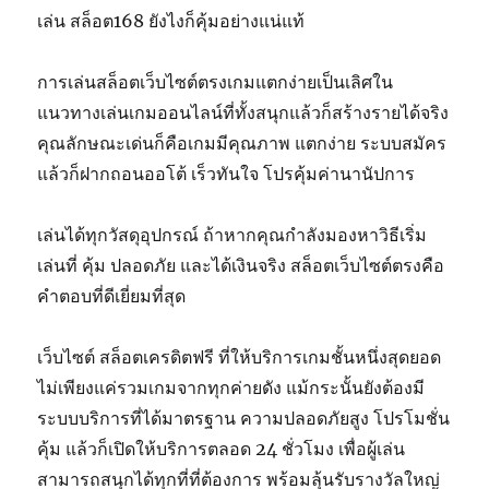
เล่น สล็อต168 ยังไงก็คุ้มอย่างแน่แท้
การเล่นสล็อตเว็บไซต์ตรงเกมแตกง่ายเป็นเลิศใน
แนวทางเล่นเกมออนไลน์ที่ทั้งสนุกแล้วก็สร้างรายได้จริง
คุณลักษณะเด่นก็คือเกมมีคุณภาพ แตกง่าย ระบบสมัคร
แล้วก็ฝากถอนออโต้ เร็วทันใจ โปรคุ้มค่านานัปการ
เล่นได้ทุกวัสดุอุปกรณ์ ถ้าหากคุณกำลังมองหาวิธีเริ่ม
เล่นที่ คุ้ม ปลอดภัย และได้เงินจริง สล็อตเว็บไซต์ตรงคือ
คำตอบที่ดีเยี่ยมที่สุด
เว็บไซต์ สล็อตเครดิตฟรี ที่ให้บริการเกมชั้นหนึ่งสุดยอด
ไม่เพียงแค่รวมเกมจากทุกค่ายดัง แม้กระนั้นยังต้องมี
ระบบบริการที่ได้มาตรฐาน ความปลอดภัยสูง โปรโมชั่น
คุ้ม แล้วก็เปิดให้บริการตลอด 24 ชั่วโมง เพื่อผู้เล่น
สามารถสนุกได้ทุกที่ที่ต้องการ พร้อมลุ้นรับรางวัลใหญ่