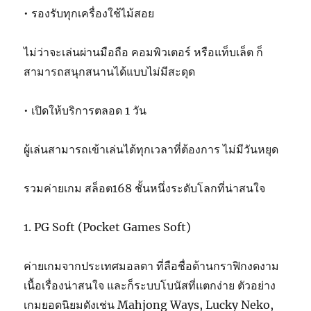
• รองรับทุกเครื่องใช้ไม้สอย
ไม่ว่าจะเล่นผ่านมือถือ คอมพิวเตอร์ หรือแท็บเล็ต ก็
สามารถสนุกสนานได้แบบไม่มีสะดุด
• เปิดให้บริการตลอด 1 วัน
ผู้เล่นสามารถเข้าเล่นได้ทุกเวลาที่ต้องการ ไม่มีวันหยุด
รวมค่ายเกม สล็อต168 ชั้นหนึ่งระดับโลกที่น่าสนใจ
1. PG Soft (Pocket Games Soft)
ค่ายเกมจากประเทศมอลตา ที่ลือชื่อด้านกราฟิกงดงาม
เนื้อเรื่องน่าสนใจ และก็ระบบโบนัสที่แตกง่าย ตัวอย่าง
เกมยอดนิยมดังเช่น Mahjong Ways, Lucky Neko,