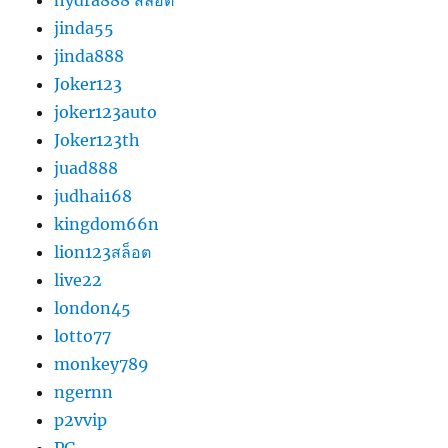
jinda55
jinda888
Joker123
joker123auto
Joker123th
juad888
judhai168
kingdom66n
lion123สล็อต
live22
london45
lotto77
monkey789
ngernn
p2vvip
PG