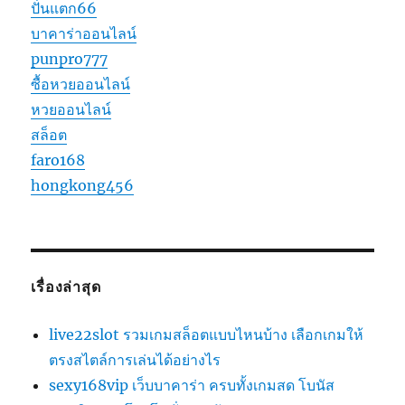
ปั่นแตก66
บาคาร่าออนไลน์
punpro777
ซื้อหวยออนไลน์
หวยออนไลน์
สล็อต
faro168
hongkong456
เรื่องล่าสุด
live22slot รวมเกมสล็อตแบบไหนบ้าง เลือกเกมให้
ตรงสไตล์การเล่นได้อย่างไร
sexy168vip เว็บบาคาร่า ครบทั้งเกมสด โบนัส