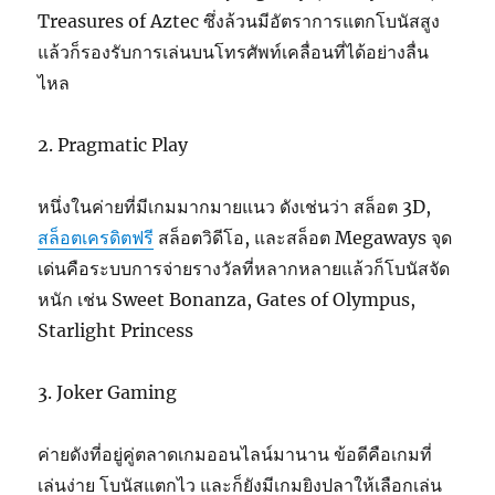
Treasures of Aztec ซึ่งล้วนมีอัตราการแตกโบนัสสูง
แล้วก็รองรับการเล่นบนโทรศัพท์เคลื่อนที่ได้อย่างลื่น
ไหล
2. Pragmatic Play
หนึ่งในค่ายที่มีเกมมากมายแนว ดังเช่นว่า สล็อต 3D,
สล็อตเครดิตฟรี
สล็อตวิดีโอ, และสล็อต Megaways จุด
เด่นคือระบบการจ่ายรางวัลที่หลากหลายแล้วก็โบนัสจัด
หนัก เช่น Sweet Bonanza, Gates of Olympus,
Starlight Princess
3. Joker Gaming
ค่ายดังที่อยู่คู่ตลาดเกมออนไลน์มานาน ข้อดีคือเกมที่
เล่นง่าย โบนัสแตกไว และก็ยังมีเกมยิงปลาให้เลือกเล่น