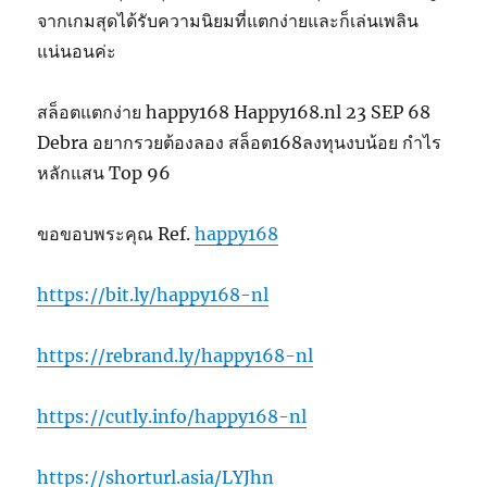
จากเกมสุดได้รับความนิยมที่แตกง่ายและก็เล่นเพลิน
แน่นอนค่ะ
สล็อตแตกง่าย happy168 Happy168.nl 23 SEP 68
Debra อยากรวยต้องลอง สล็อต168ลงทุนงบน้อย กำไร
หลักแสน Top 96
ขอขอบพระคุณ Ref.
happy168
https://bit.ly/happy168-nl
https://rebrand.ly/happy168-nl
https://cutly.info/happy168-nl
https://shorturl.asia/LYJhn