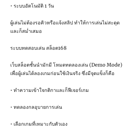
• ระบบอัตโนมัติ 1 วัน
ผู้เล่นไม่ต้องรอคิวหรือแจ้งสลิป ทำให้การเล่นไม่สะดุด
และก็สม่ำเสมอ
ระบบทดสอบเล่น สล็อต168
เว็บสล็อตชั้นนำมักมี โหมดทดลองเล่น (Demo Mode)
เพื่อผู้เล่นได้ลองเกมก่อนใช้เงินจริง ซึ่งมีจุดแข็งก็คือ
• ทำความเข้าใจกติกาและก็ฟีเจอร์เกม
• ทดลองกลอุบายการเล่น
• เลือกเกมที่เหมาะกับตัวเอง