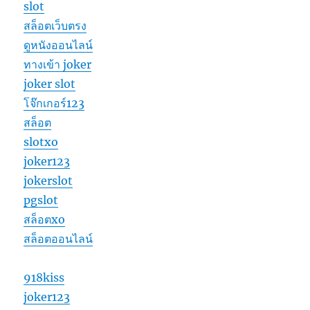
slot
สล็อตเว็บตรง
ดูหนังออนไลน์
ทางเข้า joker
joker slot
โจ๊กเกอร์123
สล็อต
slotxo
joker123
jokerslot
pgslot
สล็อตxo
สล็อตออนไลน์
918kiss
joker123