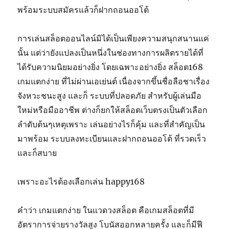
พร้อมระบบสมัครแล้วก็ฝากถอนออโต้
การเล่นสล็อตออนไลน์มิได้เป็นเพียงความสนุกสนานแค่
นั้น แต่ว่ายังแปลงเป็นหนึ่งในช่องทางการผลิตรายได้ที่
ได้รับความนิยมอย่างยิ่ง โดยเฉพาะอย่างยิ่ง สล็อต168
เกมแตกง่าย ที่ไม่ผ่านเอเย่นต์ เนื่องจากขึ้นชื่อลือชาเรื่อง
จังหวะชนะสูง และก็ ระบบที่ปลอดภัย สำหรับผู้เล่นมือ
ใหม่หรือมืออาชีพ ต่างก็ยกให้สล็อตเว็บตรงเป็นตัวเลือก
ลำดับต้นๆเหตุเพราะ เล่นอย่างไรก็คุ้ม และที่สำคัญเป็น
มาพร้อม ระบบลงทะเบียนและฝากถอนออโต้ ที่รวดเร็ว
และก็สบาย
เพราะอะไรต้องเลือกเล่น happy168
คำว่า เกมแตกง่าย ในแวดวงสล็อต คือเกมสล็อตที่มี
อัตราการจ่ายรางวัลสูง โบนัสออกหลายครั้ง และก็มีฟี