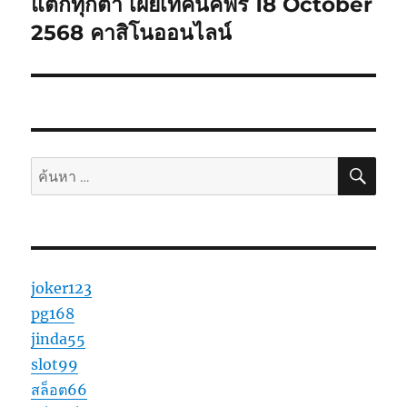
แตกทุกตา เผยเทคนิคฟรี 18 October
2568 คาสิโนออนไลน์
ค้นห
ค้นหา:
joker123
pg168
jinda55
slot99
สล็อต66