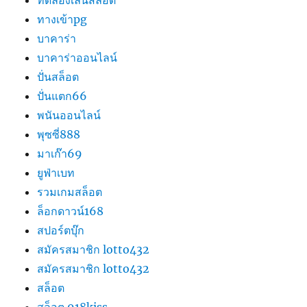
ทางเข้าpg
บาคาร่า
บาคาร่าออนไลน์
ปั่นสล็อต
ปั่นแตก66
พนันออนไลน์
พุซซี่888
มาเก๊า69
ยูฟ่าเบท
รวมเกมสล็อต
ล็อกดาวน์168
สปอร์ตบุ๊ก
สมัครสมาชิก lotto432
สมัครสมาชิก lotto432
สล็อต
สล็อต 918kiss