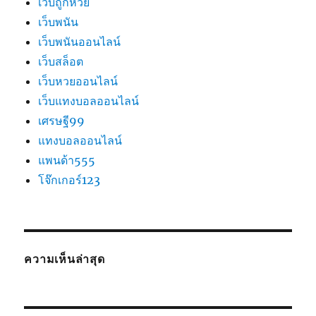
เว็บถูกหวย
เว็บพนัน
เว็บพนันออนไลน์
เว็บสล็อต
เว็บหวยออนไลน์
เว็บแทงบอลออนไลน์
เศรษฐี99
แทงบอลออนไลน์
แพนด้า555
โจ๊กเกอร์123
ความเห็นล่าสุด