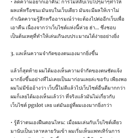
• ลดความอยากเอาคืน: การไม่สลับเว็บไปๆมาๆทำให้
ผลแพ้หรือชนะมันจบในเว็บเดียว มันจะมีผลให้เราไม่
กำเนิดความรู้สึกหรืออารมณ์ว่าจะต้องไปต่ออีกเว็บเพื่อ
เอาคืน เนื่องจากว่าเว็บไซต์แห่งนี้ห่วย ฮ่า… ซึ่งชอบ
เป็นต้นเหตุที่ทำให้เล่นเกินงบประมาณได้ง่ายอย่างยิ่ง
3. แลเห็นความจำกัดของตนเองมากยิ่งขึ้น
แล้วก็สุดท้าย ผมได้มองเห็นความจำกัดของตนชัดแจ้ง
มากยิ่งขึ้นอย่างที่ไม่เคยเป็นมาก่อนเลยล่ะขอรับ เพียงพอ
ผมไม่มีข้ออ้างว่า เว็บนี้ไม่ดีแล้วไปเว็บไซต์อื่นดีมากกว่า
ผมก็เลยได้มองเห็นแล้วว่า ที่จริงแล้วมันไม่เกี่ยวกับ
เว็บไซต์ pgslot เลย แต่มันอยู่ที่ผมเองมากยิ่งกว่า
• รู้ดีว่าตนเองฝืนตอนไหน: เมื่อผมเล่นกับเว็บไซต์เดียว
มานับเป็นเวลาหลายวันเข้า ผมเริ่มเห็นแพทเทิร์นการ