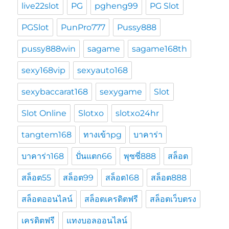
live22slot
PG
pgheng99
PG Slot
PGSlot
PunPro777
Pussy888
pussy888win
sagame
sagame168th
sexy168vip
sexyauto168
sexybaccarat168
sexygame
Slot
Slot Online
Slotxo
slotxo24hr
tangtem168
ทางเข้าpg
บาคาร่า
บาคาร่า168
ปั่นแตก66
พุซซี่888
สล็อต
สล็อต55
สล็อต99
สล็อต168
สล็อต888
สล็อตออนไลน์
สล็อตเครดิตฟรี
สล็อตเว็บตรง
เครดิตฟรี
แทงบอลออนไลน์