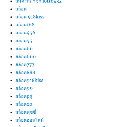
สมัครสมาชิก lotto432
สล็อต
สล็อต 918kiss
สล็อต168
สล็อต456
สล็อต55
สล็อต66
สล็อต666
สล็อต777
สล็อต888
สล็อต918kiss
สล็อต99
สล็อตpg
สล็อตxo
สล็อตพุซซี่
สล็อตออนไลน์