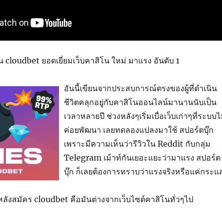
่น cloudbet ยอดเยี่ยมเว็บคาสิโน ใหม่ มาแรง อันดับ 1
อันนี้เขียนจากประสบการณ์ตรงของผู้ที่ดำเนิน
ชีวิตคลุกอยู่กับคาสิโนออนไลน์มานานนับเป็น
เวลาหลายปี ช่วงหลังๆเริ่มเบื่อเว็บเก่าๆที่ระบบไ
ค่อยพัฒนา เลยทดลองแปลงมาใช้ สปอร์ตบุ๊ก
เพราะมีความเห็นว่ารีวิวใน Reddit กับกลุ่ม
Telegram เม้าท์กันเยอะแยะว่ามาแรง สปอร์ต
บุ๊ก ก็เลยต้องการทราบว่าแรงจริงหรือแค่กระแ
หลังสมัคร cloudbet คือมันต่างจากเว็บไซต์คาสิโนทั่วๆไป