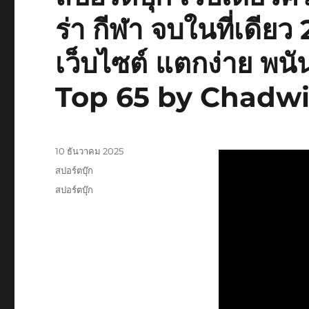
ร่า กีฬา จบในที่เด
เว็บไซต์ แตกง่าย พนั
Top 65 by Chadw
เขียน
10 ธันวาคม 2025
เมื่อ
หมวด
สปอร์ตบุ๊ก
หมู่
ป้าย
สปอร์ตบุ๊ก
กำกับ