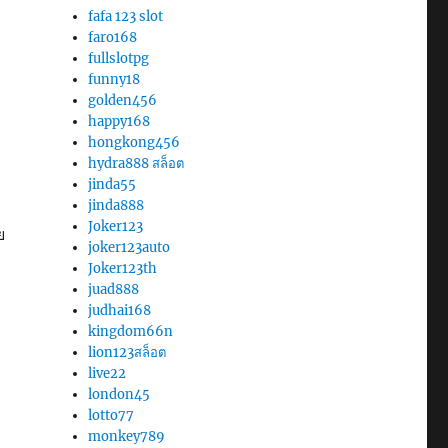
fafa 123 slot
faro168
fullslotpg
funny18
golden456
happy168
hongkong456
hydra888 สล็อต
jinda55
jinda888
Joker123
ย
joker123auto
Joker123th
juad888
judhai168
ก
kingdom66n
lion123สล็อต
live22
london45
lotto77
monkey789