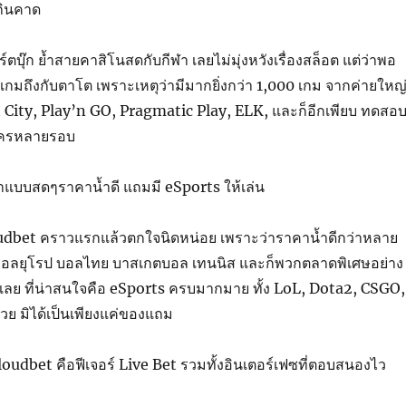
กินคาด
์ตบุ๊ก ย้ำสายคาสิโนสดกับกีฬา เลยไม่มุ่งหวังเรื่องสล็อต แต่ว่าพอ
าเกมถึงกับตาโต เพราะเหตุว่ามีมากยิ่งกว่า 1,000 เกม จากค่ายใหญ
t City, Play’n GO, Pragmatic Play, ELK, และก็อีกเพียบ ทดสอ
สมัครหลายรอบ
าแบบสดๆราคาน้ำดี แถมมี eSports ให้เล่น
udbet คราวแรกแล้วตกใจนิดหน่อย เพราะว่าราคาน้ำดีกว่าหลาย
ทั้งบอลยุโรป บอลไทย บาสเกตบอล เทนนิส และก็พวกตลาดพิเศษอย่าง
เลย ที่น่าสนใจคือ eSports ครบมากมาย ทั้ง LoL, Dota2, CSGO,
วย มิได้เป็นเพียงแค่ของแถม
ใน cloudbet คือฟีเจอร์ Live Bet รวมทั้งอินเตอร์เฟซที่ตอบสนองไว