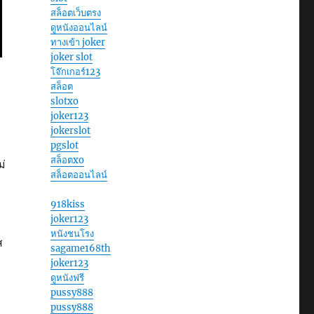
สล็อตเว็บตรง
ดูหนังออนไลน์
ทางเข้า joker
joker slot
โจ๊กเกอร์123
สล็อต
slotxo
joker123
jokerslot
pgslot
สล็อตxo
ม่
สล็อตออนไลน์
918kiss
joker123
หนังชนโรง
ส
sagame168th
joker123
ดูหนังฟรี
pussy888
pussy888