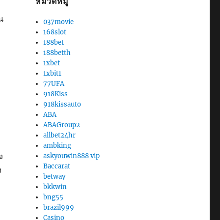
หมวดหมู่
น
037movie
168slot
188bet
188betth
1xbet
1xbit1
77UFA
918Kiss
918kissauto
ABA
ABAGroup2
allbet24hr
ambking
ง
askyouwin888 vip
Baccarat
ง
betway
bkkwin
bng55
brazil999
Casino