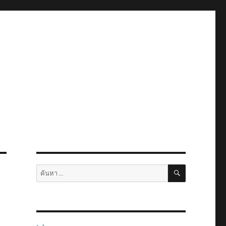
ค้นหา
ค้นหา:
า