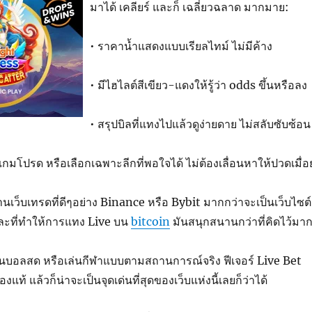
มาได้ เคลียร์ และก็ เฉลี่ยวฉลาด มากมาย:
• ราคาน้ำแสดงแบบเรียลไทม์ ไม่มีค้าง
• มีไฮไลต์สีเขียว-แดงให้รู้ว่า odds ขึ้นหรือลง
• สรุปบิลที่แทงไปแล้วดูง่ายดาย ไม่สลับซับซ้อน
เกมโปรด หรือเลือกเฉพาะลีกที่พอใจได้ ไม่ต้องเลื่อนหาให้ปวดเมื่อ
งานเว็บเทรดที่ดีๆอย่าง Binance หรือ Bybit มากกว่าจะเป็นเว็บไซต์
ละที่ทำให้การแทง Live บน
bitcoin
มันสนุกสนานกว่าที่คิดไว้มา
พนันบอลสด หรือเล่นกีฬาแบบตามสถานการณ์จริง ฟีเจอร์ Live Bet
แท้ แล้วก็น่าจะเป็นจุดเด่นที่สุดของเว็บแห่งนี้เลยก็ว่าได้