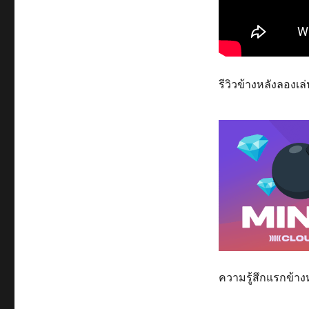
รีวิวข้างหลังลองเล
ความรู้สึกแรกข้าง