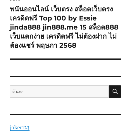
พนันออนไลน์ เว็บตรง สล็อตเว็บตรง
เรื่อง
ต่อ
เครดิตฟรี Top 100 by Essie
ไป:
jinda888 jin888.me 15 สล็อต888
เว็บแตกง่าย เครดิตฟรี ไม่ต้องฝาก ไม่
ต้องแชร์ พฤษภา 2568
ค้นห
ค้นหา:
joker123