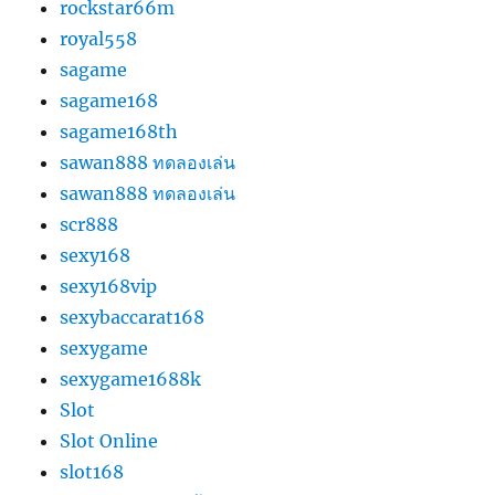
rockstar66m
royal558
sagame
sagame168
sagame168th
sawan888 ทดลองเล่น
sawan888 ทดลองเล่น
scr888
sexy168
sexy168vip
sexybaccarat168
sexygame
sexygame1688k
Slot
Slot Online
slot168