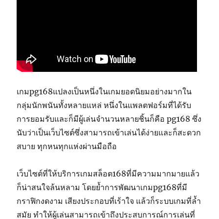
เกมpg168แปลงเป็นหนึ่งในเกมยอดนิยมอย่างมากใน
กลุ่มนักพนันทั้งหลายแหล่ หนึ่งในแพลตฟอร์มที่ได้รับ
การยอมรับและก็มีผู้เล่นจำนวนหลายชิ้นก็คือ pg168 ซึ่ง
นับว่าเป็นเว็บไซต์ซึ่งสามารถเข้าเล่นได้ง่ายและก็สะดวก
สบาย ทุกหนทุกแห่งผ่านมือถือ
เว็บไซต์ที่ให้บริการเกมสล็อต168ที่มีความมากมายแล้ว
ก็น่าสนใจล้นหลาม โดยย้ำการพัฒนาเกมpg168ที่มี
กราฟิกงดงาม เสียงประกอบที่เร้าใจ แล้วก็ระบบเกมที่ล้ำ
สมัย ทำให้ผู้เล่นสามารถเข้าถึงประสบการณ์การเล่นที่