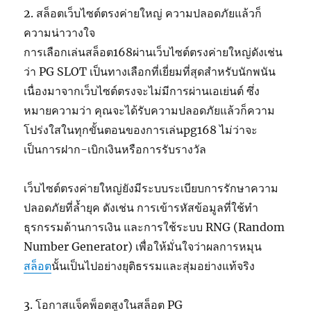
2. สล็อตเว็บไซต์ตรงค่ายใหญ่ ความปลอดภัยแล้วก็
ความน่าวางใจ
การเลือกเล่นสล็อต168ผ่านเว็บไซต์ตรงค่ายใหญ่ดังเช่น
ว่า PG SLOT เป็นทางเลือกที่เยี่ยมที่สุดสำหรับนักพนัน
เนื่องมาจากเว็บไซต์ตรงจะไม่มีการผ่านเอเย่นต์ ซึ่ง
หมายความว่า คุณจะได้รับความปลอดภัยแล้วก็ความ
โปร่งใสในทุกขั้นตอนของการเล่นpg168 ไม่ว่าจะ
เป็นการฝาก-เบิกเงินหรือการรับรางวัล
เว็บไซต์ตรงค่ายใหญ่ยังมีระบบระเบียบการรักษาความ
ปลอดภัยที่ล้ำยุค ดังเช่น การเข้ารหัสข้อมูลที่ใช้ทำ
ธุรกรรมด้านการเงิน และการใช้ระบบ RNG (Random
Number Generator) เพื่อให้มั่นใจว่าผลการหมุน
สล็อต
นั้นเป็นไปอย่างยุติธรรมและสุ่มอย่างแท้จริง
3. โอกาสแจ็คพ็อตสูงในสล็อต PG