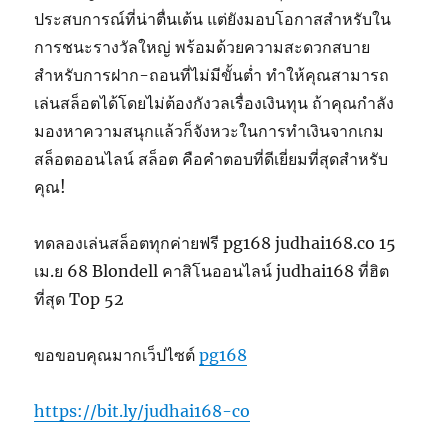
ประสบการณ์ที่น่าตื่นเต้น แต่ยังมอบโอกาสสำหรับใน
การชนะรางวัลใหญ่ พร้อมด้วยความสะดวกสบาย
สำหรับการฝาก-ถอนที่ไม่มีขั้นต่ำ ทำให้คุณสามารถ
เล่นสล็อตได้โดยไม่ต้องกังวลเรื่องเงินทุน ถ้าคุณกำลัง
มองหาความสนุกแล้วก็จังหวะในการทำเงินจากเกม
สล็อตออนไลน์ สล็อต คือคำตอบที่ดีเยี่ยมที่สุดสำหรับ
คุณ!
ทดลองเล่นสล็อตทุกค่ายฟรี pg168 judhai168.co 15
เม.ย 68 Blondell คาสิโนออนไลน์ judhai168 ที่ฮิต
ที่สุด Top 52
ขอขอบคุณมากเว็ปไซต์
pg168
https://bit.ly/judhai168-co