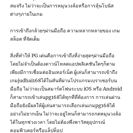
สมจริง ไม่ว่าจะเป็นการหมุนวงล้อหรือการลุ้นโบนัส
ต่างๆภายในเกม
การเข้าถึงกล้วยๆผ่านมือถือ ความหลากหลายของ เกม
สล็อต ที่จัดเต็ม
สิ่งที่ทำให้ PG เด่นคือการเข้าถึงที่ง่ายสุดๆผ่านมือถือ
โดยไม่จำเป็นต้องดาวน์โหลดแอปพลิเคชันใดๆก็ตาม
เพียงมีการเชื่อมต่ออินเทอร์เน็ต ผู้เล่นก็สามารถเข้าถึง
เกมjudhai168ได้ในทันทีผ่านโปรแกรมเบราเซอร์บน
มือถือ ไม่ว่าจะเป็นสมาร์ตโฟนระบบ iOS หรือ Android
ก็สามารถเข้าเล่นpg168ได้ทุกที่ที่ต้องการ การเล่นผ่าน
มือถือยังมีผลให้ผู้เล่นสามารถเลือกเล่นเกมpg168ได้
อย่างไม่ยากเย็น ไม่ว่าจะอยู่ไหนก็สามารถกดหมุนวงล้อ
ได้ในทุกช่วงเวลา โดยไม่ต้องพึ่งพาวัสดุอุปกรณ์
คอมพิวเตอร์หรือแล็ปท็อป