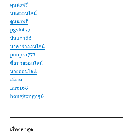
ดูหนังฟรี
หนังออนไลน์
ดูหนังฟรี
pgslot77
ปั่นแตก66
บาคาร่าออนไลน์
punpro777
ซื้อหวยออนไลน์
หวยออนไลน์
สล็อต
faro168
hongkong456
เรื่องล่าสุด