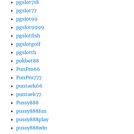
pgslot718
pgslot77
pgslot99
pgslot9999
pgslotfish
pgslotgolf
pgslotth
pokbet88
PunPro66
PunPro777
puntaek66
puntaek77
Pussy888
pussy888fun
pussy888play
pussy888win