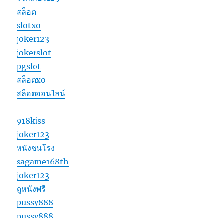
สล็อต
slotxo
joker123
jokerslot
pgslot
สล็อตxo
สล็อตออนไลน์
918kiss
joker123
หนังชนโรง
sagame168th
joker123
ดูหนังฟรี
pussy888
pussy888