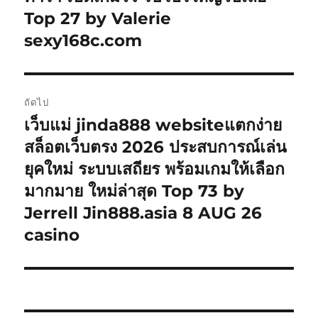
Top 27 by Valerie
sexy168c.com
ถัดไป
เว็บแม่ jinda888 websiteแตกง่าย
เรื่อง
ต่อ
สล็อตเว็บตรง 2026 ประสบการณ์เล่น
ไป:
ยุคใหม่ ระบบเสถียร พร้อมเกมให้เลือก
มากมาย ใหม่ล่าสุด Top 73 by
Jerrell Jin888.asia 8 AUG 26
casino