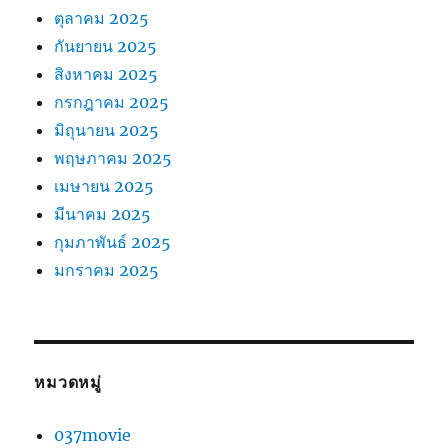
ตุลาคม 2025
กันยายน 2025
สิงหาคม 2025
กรกฎาคม 2025
มิถุนายน 2025
พฤษภาคม 2025
เมษายน 2025
มีนาคม 2025
กุมภาพันธ์ 2025
มกราคม 2025
หมวดหมู่
037movie