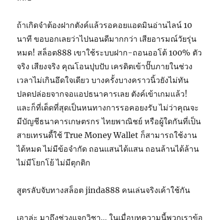
ถ้าเกิดจำต้องฝากตังค์แล้วรอคอยแอดมินอ่านไลน์ 10
นาที ขอบอกเลยว่าไปนอนดีมากกว่า เสียอารมณ์วัยรุ่น
หมด! สล็อต888 เขาใช้ระบบฝาก-ถอนออโต้ 100% ตัว
จริง เสียงจริง คุณโอนปุบปับ เครดิตเข้าปั๊บภายในช่วง
เวลาไม่เกินอึดใจเดียว บางครั้งบางคราวนิ้วยังไม่ทัน
ปลดปล่อยจากจอแอปธนาคารเลย ตังค์เข้าเกมแล้ว!
และก็ที่เด็ดที่สุดเป็นหนทางการรอคอยงรับ ไม่ว่าคุณจะ
มีบัญชีธนาคารเกษตรกร ไทยพาณิชย์ หรือผู้ใดกันที่เป็น
สายเทรนดี้ใช้ True Money Wallet ก็สามารถใช้งาน
ได้หมด ไม่มีข้อจำกัด ถอนแสนได้แสน ถอนล้านได้ล้าน
ไม่มีโยกโย้ ไม่มีตุกติก
สูตรลับจับทางสล็อต jinda888 คนเล่นจริงเค้าใช้กัน
เอาล่ะ มาถึงช่วงแจกวิชา… ในเมื่อบทความนี้พวกเราข้อ