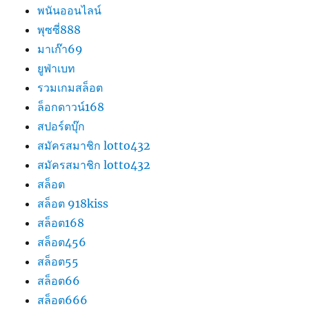
พนันออนไลน์
พุซซี่888
มาเก๊า69
ยูฟ่าเบท
รวมเกมสล็อต
ล็อกดาวน์168
สปอร์ตบุ๊ก
สมัครสมาชิก lotto432
สมัครสมาชิก lotto432
สล็อต
สล็อต 918kiss
สล็อต168
สล็อต456
สล็อต55
สล็อต66
สล็อต666