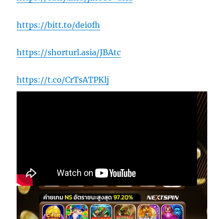
https://bitt.to/dei0fh
https://shorturl.asia/JBAtc
https://t.co/CrTsATPKlj