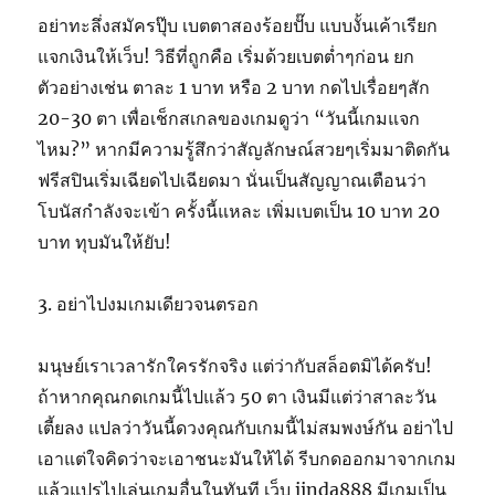
อย่าทะลึ่งสมัครปุ๊บ เบตตาสองร้อยปั๊บ แบบงั้นเค้าเรียก
แจกเงินให้เว็บ! วิธีที่ถูกคือ เริ่มด้วยเบตต่ำๆก่อน ยก
ตัวอย่างเช่น ตาละ 1 บาท หรือ 2 บาท กดไปเรื่อยๆสัก
20-30 ตา เพื่อเช็กสเกลของเกมดูว่า “วันนี้เกมแจก
ไหม?” หากมีความรู้สึกว่าสัญลักษณ์สวยๆเริ่มมาติดกัน
ฟรีสปินเริ่มเฉียดไปเฉียดมา นั่นเป็นสัญญาณเตือนว่า
โบนัสกำลังจะเข้า ครั้งนี้แหละ เพิ่มเบตเป็น 10 บาท 20
บาท ทุบมันให้ยับ!
3. อย่าไปงมเกมเดียวจนตรอก
มนุษย์เราเวลารักใครรักจริง แต่ว่ากับสล็อตมิได้ครับ!
ถ้าหากคุณกดเกมนี้ไปแล้ว 50 ตา เงินมีแต่ว่าสาละวัน
เตี้ยลง แปลว่าวันนี้ดวงคุณกับเกมนี้ไม่สมพงษ์กัน อย่าไป
เอาแต่ใจคิดว่าจะเอาชนะมันให้ได้ รีบกดออกมาจากเกม
แล้วแปรไปเล่นเกมอื่นในทันที เว็บ jinda888 มีเกมเป็น