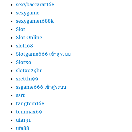
sexybaccarat168
sexygame
sexygame1688k
Slot
Slot Online
slot168
Slotgame666 เข้าสู่ระบบ
Slotxo
slotxo24hr
sretthi99
ssgame666 เข้าสู่ระบบ
ssru
tangtem168
temmax69
ufa191
ufa88