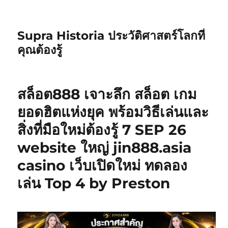
Supra Historia ประวัติศาสตร์โลกที่
คุณต้องรู้
สล็อต888 เจาะลึก สล็อต เกม
ยอดฮิตแห่งยุค พร้อมวิธีเล่นและ
สิ่งที่มือใหม่ต้องรู้ 7 SEP 26
website ใหญ่ jin888.asia
casino เว็บเปิดใหม่ ทดลอง
เล่น Top 4 by Preston