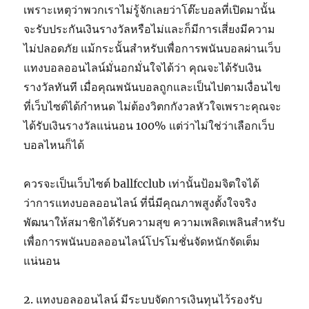
เพราะเหตุว่าพวกเราไม่รู้จักเลยว่าโต๊ะบอลที่เปิดมานั้น
จะรับประกันเงินรางวัลหรือไม่และก็มีการเสี่ยงมีความ
ไม่ปลอดภัย แม้กระนั้นสำหรับเพื่อการพนันบอลผ่านเว็บ
แทงบอลออนไลน์มั่นอกมั่นใจได้ว่า คุณจะได้รับเงิน
รางวัลทันที เมื่อคุณพนันบอลถูกและเป็นไปตามเงื่อนไข
ที่เว็บไซต์ได้กำหนด ไม่ต้องวิตกกังวลหัวใจเพราะคุณจะ
ได้รับเงินรางวัลแน่นอน 100% แต่ว่าไม่ใช่ว่าเลือกเว็บ
บอลไหนก็ได้
ควรจะเป็นเว็บไซต์ ballfcclub เท่านั้นป้อมจิตใจได้
ว่าการแทงบอลออนไลน์ ที่นี่มีคุณภาพสูงตั้งใจจริง
พัฒนาให้สมาชิกได้รับความสุข ความเพลิดเพลินสำหรับ
เพื่อการพนันบอลออนไลน์โปรโมชั่นจัดหนักจัดเต็ม
แน่นอน
2. แทงบอลออนไลน์ มีระบบจัดการเงินทุนไว้รองรับ