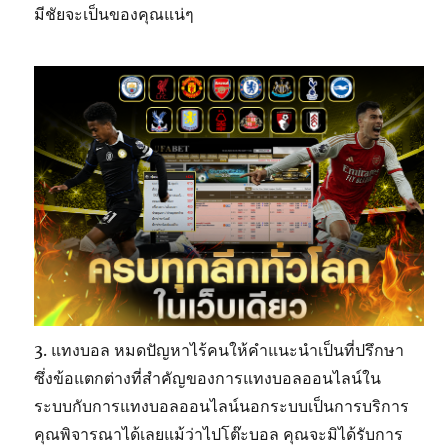
มีชัยจะเป็นของคุณแน่ๆ
3. แทงบอล หมดปัญหาไร้คนให้คำแนะนำเป็นที่ปรึกษา
ซึ่งข้อแตกต่างที่สำคัญของการแทงบอลออนไลน์ใน
ระบบกับการแทงบอลออนไลน์นอกระบบเป็นการบริการ
คุณพิจารณาได้เลยแม้ว่าไปโต๊ะบอล คุณจะมิได้รับการ