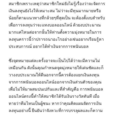
สมาชิกเพราะเหตุว่าสมาชิกใหม่ยังไม่รู้เรื่องว่าจะจัดการ
เงินลงทุนยังไงให้เหมาะสม ไม่ว่าจะมีทุนมากมายหรือ
น้อยก็ตามแนวทางที่กล้วยๆที่สุดเป็น จะต้องตั้งงบสำหรับ
เพื่อการลงทุนว่าจะแทงบอลออนไลน์ ด้วยงบประมาณ
มากแค่ไหนต่อจากนั้นให้ท่านตั้งความมุ่งหมายในการ
ลงทุนคราวนี้ว่าปรารถนาอะไรอย่างเช่นอยากเรียนรู้หา
ประสบการณ์ อยากได้ทำเงินจากการพนันบอล
ซึ่งจุดหมายแต่ละครั้งอาจจะเป็นไปได้ว่าจะมีความไม่
เหมือนกัน ดังนั้นคุณกำหนดจุดมุ่งหมายให้เด่นชัดและก็
วางงบประมาณให้ดีนอกจากนี้ควรต้องแยกเงินลงทุน
จากการพนันบอลออนไลน์ออกจากเงินส่วนตัวของคุณ
เพื่อไม่ให้มาผสมปนเปกันและที่สำคัญคือ การพนันบอล
ออนไลน์ตรงนี้ทำให้สมาชิกได้รับเงินรางวัลทันที เมื่อ
ทายว่าทีมไหนเป็นผู้ชนะ หากว่าคุณคิดแผนจัดการเงิน
ลงทุนอย่างนี้ ยืนยันว่าจังหวะที่การบรรลุผลและก็ความ