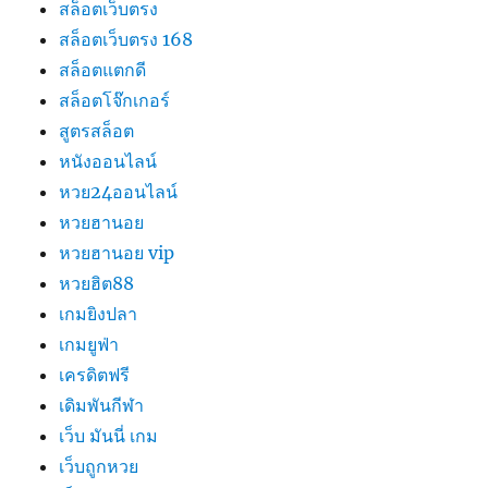
สล็อตเว็บตรง
สล็อตเว็บตรง 168
สล็อตแตกดี
สล็อตโจ๊กเกอร์
สูตรสล็อต
หนังออนไลน์
หวย24ออนไลน์
หวยฮานอย
หวยฮานอย vip
หวยฮิต88
เกมยิงปลา
เกมยูฟ่า
เครดิตฟรี
เดิมพันกีฬา
เว็บ มันนี่ เกม
เว็บถูกหวย