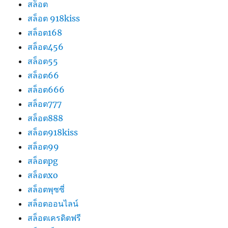
สล็อต
สล็อต 918kiss
สล็อต168
สล็อต456
สล็อต55
สล็อต66
สล็อต666
สล็อต777
สล็อต888
สล็อต918kiss
สล็อต99
สล็อตpg
สล็อตxo
สล็อตพุซซี่
สล็อตออนไลน์
สล็อตเครดิตฟรี