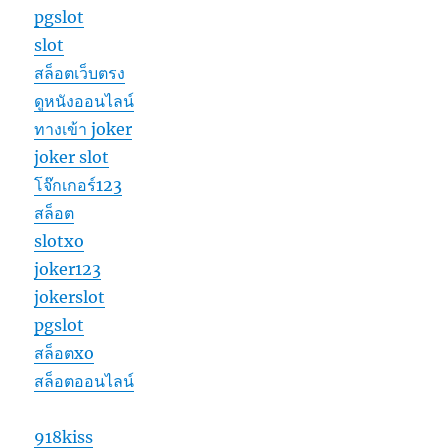
pgslot
slot
สล็อตเว็บตรง
ดูหนังออนไลน์
ทางเข้า joker
joker slot
โจ๊กเกอร์123
สล็อต
slotxo
joker123
jokerslot
pgslot
สล็อตxo
สล็อตออนไลน์
918kiss