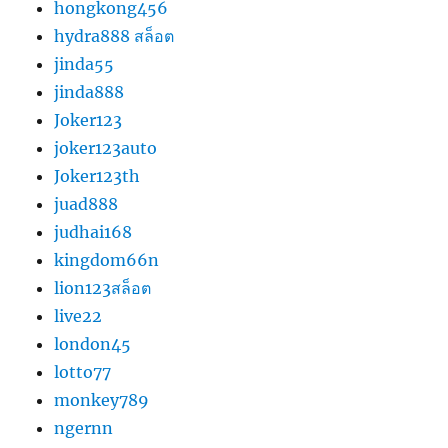
hongkong456
hydra888 สล็อต
jinda55
jinda888
Joker123
joker123auto
Joker123th
juad888
judhai168
kingdom66n
lion123สล็อต
live22
london45
lotto77
monkey789
ngernn