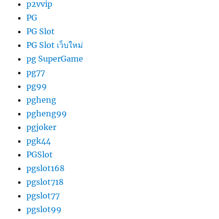
p2vvip
PG
PG Slot
PG Slot เว็บใหม่
pg SuperGame
pg77
pg99
pgheng
pgheng99
pgjoker
pgk44
PGSlot
pgslot168
pgslot718
pgslot77
pgslot99