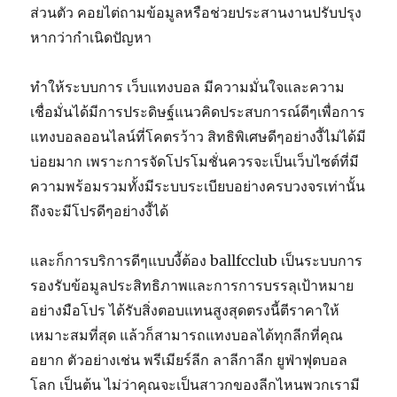
ส่วนตัว คอยไต่ถามข้อมูลหรือช่วยประสานงานปรับปรุง
หากว่ากำเนิดปัญหา
ทำให้ระบบการ เว็บแทงบอล มีความมั่นใจและความ
เชื่อมั่นได้มีการประดิษฐ์แนวคิดประสบการณ์ดีๆเพื่อการ
แทงบอลออนไลน์ที่โคตรว้าว สิทธิพิเศษดีๆอย่างงี้ไม่ได้มี
บ่อยมาก เพราะการจัดโปรโมชั่นควรจะเป็นเว็บไซต์ที่มี
ความพร้อมรวมทั้งมีระบบระเบียบอย่างครบวงจรเท่านั้น
ถึงจะมีโปรดีๆอย่างงี้ได้
และก็การบริการดีๆแบบงี้ต้อง ballfcclub เป็นระบบการ
รองรับข้อมูลประสิทธิภาพและการการบรรลุเป้าหมาย
อย่างมือโปร ได้รับสิ่งตอบแทนสูงสุดตรงนี้ตีราคาให้
เหมาะสมที่สุด แล้วก็สามารถแทงบอลได้ทุกลีกที่คุณ
อยาก ตัวอย่างเช่น พรีเมียร์ลีก ลาลีกาลีก ยูฟ่าฟุตบอล
โลก เป็นต้น ไม่ว่าคุณจะเป็นสาวกของลีกไหนพวกเรามี