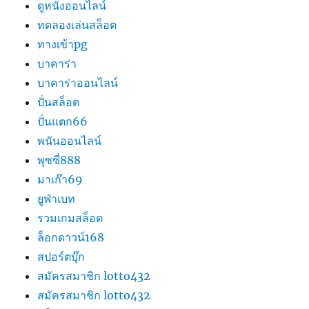
ดูหนังออนไลน์
ทดลองเล่นสล็อต
ทางเข้าpg
บาคาร่า
บาคาร่าออนไลน์
ปั่นสล็อต
ปั่นแตก66
พนันออนไลน์
พุซซี่888
มาเก๊า69
ยูฟ่าเบท
รวมเกมสล็อต
ล็อกดาวน์168
สปอร์ตบุ๊ก
สมัครสมาชิก lotto432
สมัครสมาชิก lotto432