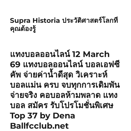
Supra Historia ประวัติศาสตร์โลกที่
คุณต้องรู้
แทงบอลออนไลน์ 12 March
69 แทงบอลออนไลน์ บอลเอฟซี
คัพ จ่ายค่าน้ำดีสุด วิเคราะห์
บอลแม่น ครบ จบทุกการเดิมพัน
จ่ายจริง คอบอลห้ามพลาด แทง
บอล สมัคร รับโปรโมชั่นพิเศษ
Top 37 by Dena
Ballfcclub.net