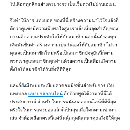
ให้เลือกทุกลีกอย่างครบวงจร เป็นเว็บตรงไม่ผ่านเอเย่น
จึงทำให้การ แทงบอล ของที่นี่ สร้างความน่าไว้ใจแล้วก็
ดีกว่าคู่แข่งมีความพึงพอใจสูง เราเล็งเห็นจุดสำคัญของ
การผลิตความประทับใจให้กับสมาชิก นอกนั้นยังลงทุน
เดิมพันขั้นต่ำ สร้างความเป็นกันเองให้กับสมาชิก ไม่ว่า
คุณจะเป็นสมาชิกใหม่หรือเป็นสมาชิกปัจจุบันนี้ก็ตาม
พวกเราดูแลสมาชิกทุกท่านด้วยความเป็นเพื่อนมีความ
ตั้งใจให้สมาชิกได้รับสิ่งที่ดีที่สุด
และก็ยังมีระบบระเบียบค่าคอมมิชชั่นสำหรับการ เว็บ
แทงบอล
แทงบอลออนไลน์
อีกด้วยพูดได้ว่ามาที่นี่ได้
ประสบการณ์ สำหรับในการพนันบอลออนไลน์ที่ดีที่สุด
ตรึงใจในการแทงบอลแล้วก็เป็นสุขเมื่อใดก็ตามเข้ามา
เล่น จำต้องเลือกตรงนี้แค่นั้นคุ้มสุดดีสุดพาคุณมั่งมีให้สุด