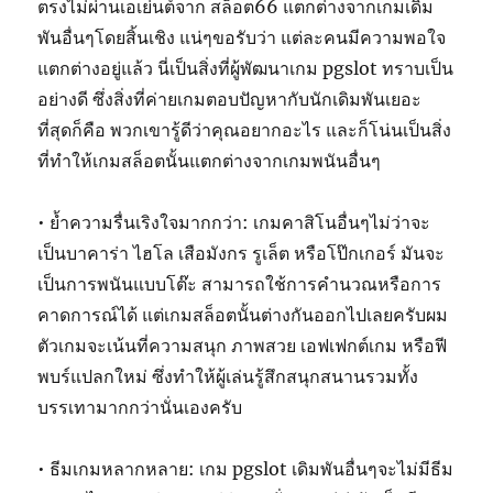
ตรงไม่ผ่านเอเย่นต์จาก สล็อต66 แตกต่างจากเกมเดิม
พันอื่นๆโดยสิ้นเชิง แน่ๆขอรับว่า แต่ละคนมีความพอใจ
แตกต่างอยู่แล้ว นี่เป็นสิ่งที่ผู้พัฒนาเกม pgslot ทราบเป็น
อย่างดี ซึ่งสิ่งที่ค่ายเกมตอบปัญหากับนักเดิมพันเยอะ
ที่สุดก็คือ พวกเขารู้ดีว่าคุณอยากอะไร และก็โน่นเป็นสิ่ง
ที่ทำให้เกมสล็อตนั้นแตกต่างจากเกมพนันอื่นๆ
• ย้ำความรื่นเริงใจมากกว่า: เกมคาสิโนอื่นๆไม่ว่าจะ
เป็นบาคาร่า ไฮโล เสือมังกร รูเล็ต หรือโป๊กเกอร์ มันจะ
เป็นการพนันแบบโต๊ะ สามารถใช้การคำนวณหรือการ
คาดการณ์ได้ แต่เกมสล็อตนั้นต่างกันออกไปเลยครับผม
ตัวเกมจะเน้นที่ความสนุก ภาพสวย เอฟเฟกต์เกม หรือฟี
พบร์แปลกใหม่ ซึ่งทำให้ผู้เล่นรู้สึกสนุกสนานรวมทั้ง
บรรเทามากกว่านั่นเองครับ
• ธีมเกมหลากหลาย: เกม pgslot เดิมพันอื่นๆจะไม่มีธีม