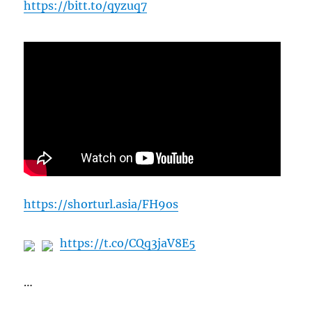
https://bitt.to/qyzuq7
https://shorturl.asia/FH9os
https://t.co/CQq3jaV8E5
…