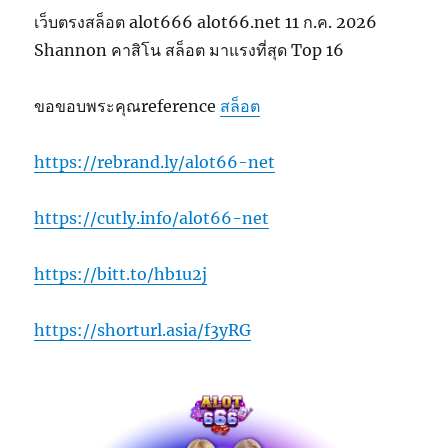
เว็บตรงสล็อต alot666 alot66.net 11 ก.ค. 2026
Shannon คาสิโน สล็อต มาแรงที่สุด Top 16
ขอขอบพระคุณreference
สล็อต
https://rebrand.ly/alot66-net
https://cutly.info/alot66-net
https://bitt.to/hb1u2j
https://shorturl.asia/f3yRG