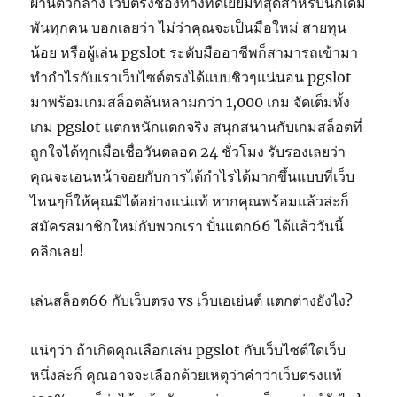
ผ่านตัวกลาง เว็บตรงช่องทางที่ดีเยี่ยมที่สุดสำหรับนักเดิม
พันทุกคน บอกเลยว่า ไม่ว่าคุณจะเป็นมือใหม่ สายทุน
น้อย หรือผู้เล่น pgslot ระดับมืออาชีพก็สามารถเข้ามา
ทำกำไรกับเราเว็บไซต์ตรงได้แบบชิวๆแน่นอน pgslot
มาพร้อมเกมสล็อตล้นหลามกว่า 1,000 เกม จัดเต็มทั้ง
เกม pgslot แตกหนักแตกจริง สนุกสนานกับเกมสล็อตที่
ถูกใจได้ทุกเมื่อเชื่อวันตลอด 24 ชั่วโมง รับรองเลยว่า
คุณจะเอนหน้าจอยกับการได้กำไรได้มากขึ้นแบบที่เว็บ
ไหนๆก็ให้คุณมิได้อย่างแน่แท้ หากคุณพร้อมแล้วล่ะก็
สมัครสมาชิกใหม่กับพวกเรา ปั่นแตก66 ได้แล้ววันนี้
คลิกเลย!
เล่นสล็อต66 กับเว็บตรง vs เว็บเอเย่นต์ แตกต่างยังไง?
แน่ๆว่า ถ้าเกิดคุณเลือกเล่น pgslot กับเว็บไซต์ใดเว็บ
หนึ่งล่ะก็ คุณอาจจะเลือกด้วยเหตุว่าคำว่าเว็บตรงแท้