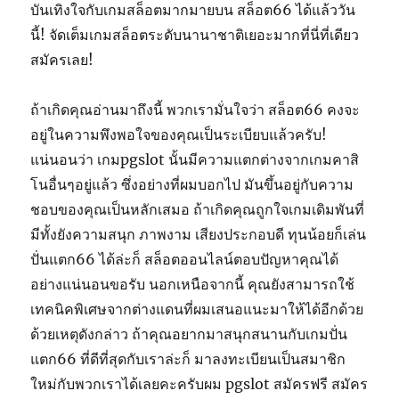
บันเทิงใจกับเกมสล็อตมากมายบน สล็อต66 ได้แล้ววัน
นี้! จัดเต็มเกมสล็อตระดับนานาชาติเยอะมากที่นี่ที่เดียว
สมัครเลย!
ถ้าเกิดคุณอ่านมาถึงนี้ พวกเรามั่นใจว่า สล็อต66 คงจะ
อยู่ในความพึงพอใจของคุณเป็นระเบียบแล้วครับ!
แน่นอนว่า เกมpgslot นั้นมีความแตกต่างจากเกมคาสิ
โนอื่นๆอยู่แล้ว ซึ่งอย่างที่ผมบอกไป มันขึ้นอยู่กับความ
ชอบของคุณเป็นหลักเสมอ ถ้าเกิดคุณถูกใจเกมเดิมพันที่
มีทั้งยังความสนุก ภาพงาม เสียงประกอบดี ทุนน้อยก็เล่น
ปั่นแตก66 ได้ล่ะก็ สล็อตออนไลน์ตอบปัญหาคุณได้
อย่างแน่นอนขอรับ นอกเหนือจากนี้ คุณยังสามารถใช้
เทคนิคพิเศษจากต่างแดนที่ผมเสนอแนะมาให้ได้อีกด้วย
ด้วยเหตุดังกล่าว ถ้าคุณอยากมาสนุกสนานกับเกมปั่น
แตก66 ที่ดีที่สุดกับเราล่ะก็ มาลงทะเบียนเป็นสมาชิก
ใหม่กับพวกเราได้เลยคะครับผม pgslot สมัครฟรี สมัคร