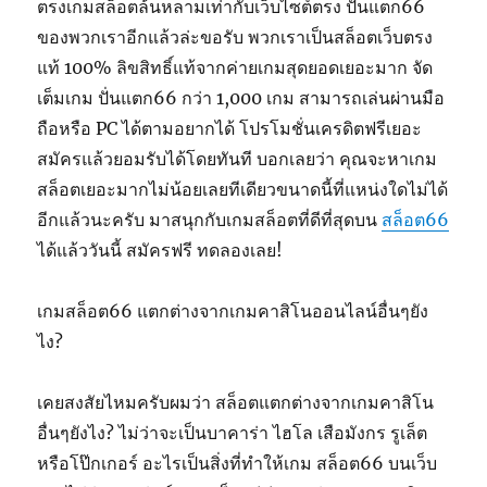
ตรงเกมสล็อตล้นหลามเท่ากับเว็บไซต์ตรง ปั่นแตก66
ของพวกเราอีกแล้วล่ะขอรับ พวกเราเป็นสล็อตเว็บตรง
แท้ 100% ลิขสิทธิ์แท้จากค่ายเกมสุดยอดเยอะมาก จัด
เต็มเกม ปั่นแตก66 กว่า 1,000 เกม สามารถเล่นผ่านมือ
ถือหรือ PC ได้ตามอยากได้ โปรโมชั่นเครดิตฟรีเยอะ
สมัครแล้วยอมรับได้โดยทันที บอกเลยว่า คุณจะหาเกม
สล็อตเยอะมากไม่น้อยเลยทีเดียวขนาดนี้ที่แหน่งใดไม่ได้
อีกแล้วนะครับ มาสนุกกับเกมสล็อตที่ดีที่สุดบน
สล็อต66
ได้แล้ววันนี้ สมัครฟรี ทดลองเลย!
เกมสล็อต66 แตกต่างจากเกมคาสิโนออนไลน์อื่นๆยัง
ไง?
เคยสงสัยไหมครับผมว่า สล็อตแตกต่างจากเกมคาสิโน
อื่นๆยังไง? ไม่ว่าจะเป็นบาคาร่า ไฮโล เสือมังกร รูเล็ต
หรือโป๊กเกอร์ อะไรเป็นสิ่งที่ทำให้เกม สล็อต66 บนเว็บ