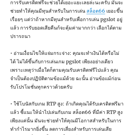
การรับเครดิตฟรีจะช่วยได้เยอะแยะเลยล่ะนะครับ มันจะ
ช่วยทำให้คุณมีทุนสำหรับในการเล่น
สล็อต66
เยอะขึ้น
เรื่อยๆ แต่ว่าถ้าหากมีทุนสำหรับเพื่อการเล่น pgslot อยู่
แล้ว การรับยอดเสียคืนก้จะคุ้มค่ามากกว่า เลือกได้ตาม
ปรารถนา
• อ่านเงื่อนไขให้แจ่มกระจ่าง: คุณจะทำเงินได้หรือไม่
ได้ ไม่ได้ขึ้นกับการเล่นเกม pgslot เพียงอย่างเดียว
เพราะเหตุว่าเมื่อใดก็ตามคุณรับเครดิตฟรีไปแล้ว คุณ
จำเป็นต้องปฏิบัติตามข้อแม้ด้วย ฉะนั้น อ่านข้อแม้ก่อน
รับโปรโมชั่นทุกคราวด้วยครับ
• ใช้โบนัสกับเกม RTP สูง: ถ้าเกิดคุณได้รับเครดิตฟรีมา
แล้ว ชี้แนะให้นำไปเล่นกับเกม สล็อต66 ที่มีค่า RTP สูง
เพียงแค่นั้น มันจะช่วยทำให้คุณมีโอกาสสำหรับในการ
ทำกำไรมากยิ่งขึ้น ลดการเสี่ยงสำหรับการเล่นเสีย