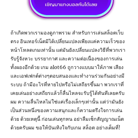
ถ้าเกิดพวกเรามองดูภาพรวม สำหรับการเล่นสล็อตเว็บ
ตรง อินเทอร์เน็ตมิได้เปลี่ยนแปลงเพียงแค่ความเร็วของ
หน้าโหลดเกมเท่านั้น แต่มันยังเปลี่ยนแปลงวิธีที่พวกเรา
รับรู้จังหวะ บรรยากาศ และความต่อเนื่องของการเล่น
ทั้งผองอีกด้วย เกม alot66 ถูกวางแบบมาให้ภาพ เสียง
และเอฟเฟกต์ต่างๆตอบสนองและทำงานร่วมกันอย่างมี
ระบบ ถ้ามีอะไรที่หายไปหรือไม่เสถียรขึ้นมา พวกเราที่
เคยเล่นอย่างเสถียรแล้วก็ลื่นไหลจะรับรู้ได้ทันทีเลยครับ
ผม ความลื่นไหลไม่ใช่แค่เรื่องเล็กๆเท่านั้น แต่ว่ามันยัง
เป็นส่วนหนึ่งของความสนุกและก็ความตรึงใจการเล่น
ด้วย ด้วยเหตุนี้ ก่อนเล่นทุกหน อย่าลืมเช็กสัญญาณเน็ต
ด้วยครับผม ขอให้บันเทิงใจกับเกม สล็อต อย่างเต็มที่!