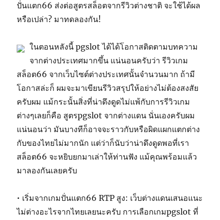
ปั่นแตก66 ส่งต่อสูตรสล็อตจากรีวิวต่างชาติ จะใช้ได้ผล
หรือเปล่า? มาทดลองกัน!
ในตอนหลังนี้ pgslot ได้ได้โอกาสติดตามบทความ
จากต่างประเทศมากขึ้น แน่นอนครับว่า รีวิวเกม
สล็อต66 จากเว็บไซต์ต่างประเทศนั้นจำนวนมาก ถ้ามี
โอกาสล่ะก็ ผมจะมาเขียนรีวิวสรุปให้อย่างไม่ต้องสงสัย
ครับผม แม้กระนั้นสิ่งที่น่าดึงดูดไม่แพ้กับการรีวิวเกม
ต่างๆเลยก็คือ สูตรpgslot จากต่างแดน นั่นเองครับผม
แน่นอนว่า มันบางทีก็อาจจะราวกับหรือผิดแผกแตกต่าง
กับของไทยไม่มากนัก แต่ว่าก็นับว่าน่าดึงดูดพอที่เรา
สล็อต66 จะหยิบยกมาเล่าให้ท่านฟัง แม้คุณพร้อมแล้ว
มาลองกันเลยครับ
• เริ่มจากเกมปั่นแตก66 RTP สูง: เว็บต่างแดนเสนอแนะ
ไม่ต่างอะไรจากไทยเลยนะครับ การเลือกเกมpgslot ที่