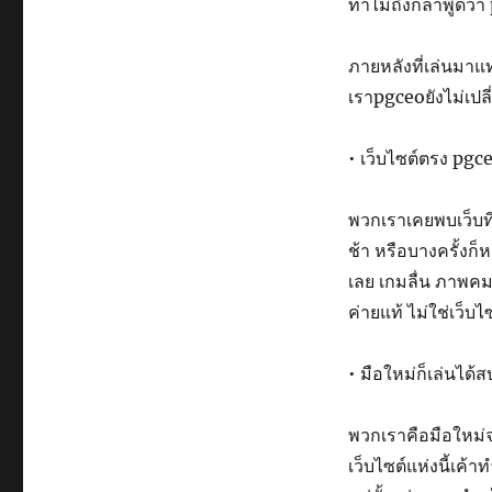
ทำไมถึงกล้าพูดว่า
ภายหลังที่เล่นมาแ
เราpgceoยังไม่เปล
• เว็บไซต์ตรง pgceo
พวกเราเคยพบเว็บท
ช้า หรือบางครั้งก็
เลย เกมลื่น ภาพคม
ค่ายแท้ ไม่ใช่เว
• มือใหม่ก็เล่นได้
พวกเราคือมือใหม่จ
เว็บไซต์แห่งนี้เค้าท