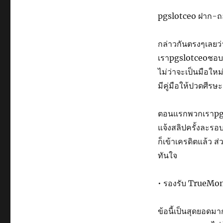
pgslotceo ฝาก-ถอ
กล่าวกันตรงๆเลยว่
เราpgslotceoชอบที่
ไม่ว่าจะเป็นมือใหม
มีคู่มือให้ปวดศีรษะ
ตอนแรกพวกเราpgceo
แจ้งสลิปครั้งละรอบ
ก็เข้าเครดิตแล้ว ส
ทันใจ
• รองรับ TrueMon
ข้อนี้เป็นสุดยอดม