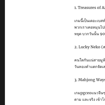
1. Treasures of A
เกมนี้เป็นเดอะเบส
พวกเราเคยหมุนไปเพี
หยุด บวกวันนั้น 9
2. Lucky Neko (ส
คนใดกันแน่สายมูห
วันทองคำแตกจัดเล
3. Mahjong Way
เกมpgceoแนวจีนๆที
ตาม และจริง เข้าโบ