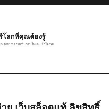
ลกที่คุณต้องรู้
ัญ พร้อมบทความที่น่าสนใจและเข้าใจง่าย
ย เว็บสล็อตแท้ ลิขสิทธิ์