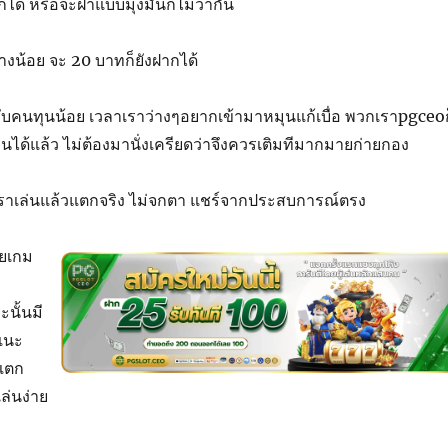
ได้ หรือจะฝ่าแบบมุ่งมั่นก็ไม่ว่ากัน
างน้อย จะ 20 บาทก็ยังฝากได้
ำหรับคนทุนน้อย เวลาเราว่างๆอยากเข้ามาหมุนแก้เบื่อ พวกเราpgceoก
่นได้แล้ว ไม่ต้องมานั่งเครียดว่าจึงควรเติมทีมากมายก่ายกอง
่เราเล่นแล้วแตกจริง ไม่จกตา แชร์จากประสบการณ์ตรง
ยเกม
ะนั้นมี
แนะ
แตก
ล่นง่าย