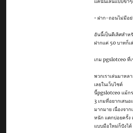
แค่นั้นเล่นแบบขำๆก็
• ฝาก-ถอนไม่มีอย่
อันนี้เป็นดีเลิศส
ฝากแค่ 50 บาทก็เล
เกม pgslotceo ที
พวกเราเล่นมาหลา
เลยในเว็บไซต์
นี้pgslotceo แม้กร
3 เกมที่อยากเสนอ
มากมาย เนื่องจาก
หนัก แตกบ่อยครั้ง เ
แบบมือใหม่ก็ปังได้