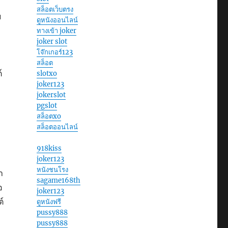
สล็อตเว็บตรง
บ
ดูหนังออนไลน์
ทางเข้า joker
joker slot
โจ๊กเกอร์123
สล็อต
์
slotxo
joker123
jokerslot
pgslot
สล็อตxo
สล็อตออนไลน์
918kiss
joker123
หนังชนโรง
า
sagame168th
อ
joker123
์
ดูหนังฟรี
pussy888
pussy888