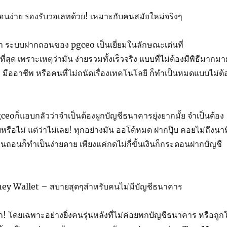
นง่าย รองรับวอเลทด้วย! เหมาะกับคนสมัยใหม่จริงๆ
า ระบบฝากถอนของ pgceo เป็นเยี่ยมในลักษณะเด่นที่
สุด เพราะเหตุว่ามัน ง่ายรวมทั้งเร็วจริง แบบที่ไม่ต้องมีพิธีมากมา
่ มืออาชีพ หรือคนที่ไม่ถนัดเรื่องเทคโนโลยี ก็ทำเป็นหมดแบบไม่ต้
ก็แอบกลัวว่าจำเป็นต้องผูกบัญชีธนาคารยุ่งยากมั้ย จำเป็นต้อง
หรือไม่ แต่ว่าไม่เลย! ทุกอย่างมัน ออโต้หมด ฝากปุ๊บ คอยไม่ถึงนาท
่วนถอนก็ทำเป็นง่ายดาย เพียงแค่กดไม่กี่ขั้นเงินก็กระดอนฝากบัญชี
ey Wallet – สบายสุดๆสำหรับคนไม่มีบัญชีธนาคาร
าก! โดยเฉพาะอย่างยิ่งคนรุ่นหลังที่ไม่ค่อยพกบัญชีธนาคาร หรือถูก