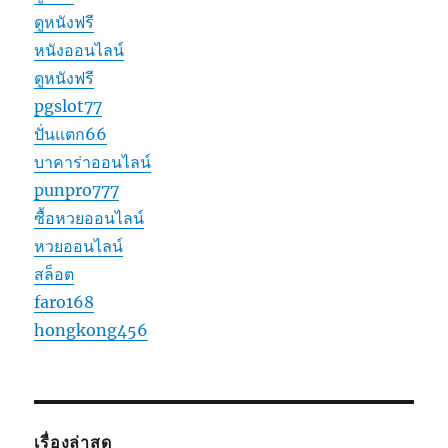
ดูหนังฟรี
หนังออนไลน์
ดูหนังฟรี
pgslot77
ปั่นแตก66
บาคาร่าออนไลน์
punpro777
ซื้อหวยออนไลน์
หวยออนไลน์
สล็อต
faro168
hongkong456
เรื่องล่าสุด