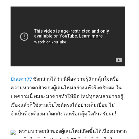
ปั่นแตก77
ซึ่งกล่าวได้ว่า นี่คือความรู้สึกกลุ้มใจหรือ
ความหวาดกลัวของผู้เล่นใหม่อย่างแท้จริงครับผม ใน
บทความนี้ ผมจะมาช่วยทำให้มือใหม่ทุกคนสามารถรู้
เรื่องแล้วก็ใช้งานเว็บไซต์ตรงได้อย่างเต็มเปี่ยม ไม่
จำเป็นที่จะต้องมาวิตกกังวลหรือกลุ้มใจกันครับผม!
ความหวาดกลัวของผู้เล่นใหม่เกิดขึ้นได้เนื่องมาจาก