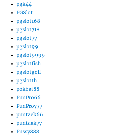
pgk44
PGSlot
pgslot168
pgslot718
pgslot77
pgslot99
pgslot9999
pgslotfish
pgslotgolf
pgslotth
pokbet88
PunPro66
PunPro777
puntaek66
puntaek77
Pussy888