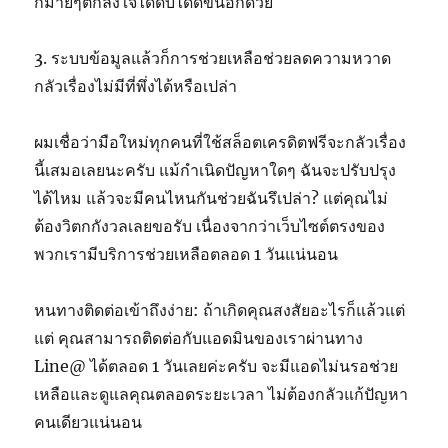
กมายๆตกลงใจได้ดิบได้ดีขึ้นอีกด้วย
3. ระบบข้อมูลแล้วก็การช่วยเหลือช่วยลดความหวาด
กลัวเรื่องไม่มีที่พึ่งได้หรือเปล่า
ผมเชื่อว่ามือใหม่ทุกคนที่ใช้สล็อตเครดิตฟรีจะกลัวเรื่อง
นี้เสมอเลยนะครับ แม้กำเนิดปัญหาใดๆ ฉันจะปรับปรุง
ได้ไหม แล้วจะมีคนไหนกันช่วยฉันรึเปล่า? แต่คุณไม่
ต้องวิตกกังวลเลยขอรับ เนื่องจากว่าเว็บไซต์ตรงของ
พวกเรามีบริการช่วยเหลือตลอด 1 วันแน่นอน
หนทางติดต่อเข้าถึงง่าย: ถ้าเกิดคุณสงสัยอะไรก็แล้วแต่
แต่ คุณสามารถติดต่อกับแอดมินของเราผ่านทาง
Line@ ได้ตลอด 1 วันเลยค่ะครับ จะมีแอดไม่นรอช่วย
เหลือและดูแลคุณตลอดระยะเวลา ไม่ต้องกลัวแก้ปัญหา
คนเดียวแน่นอน