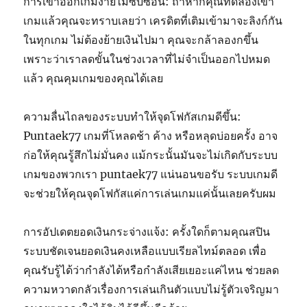
การเข้าออกเกมง่ายไม่ซับซ้อน: ถ้าหากคุณทดลองเข้า
เกมแล้วคุณจะทราบเลยว่า เครดิตที่เติมเข้ามาจะลิงก์กัน
ในทุกเกม ไม่ต้องย้ายเงินไปมา คุณจะกล้าลองกขึ้น
เพราะว่าเราลดขั้นในช่วงเวลาที่ไม่จำเป็นออกไปหมด
แล้ว คุณคุมเกมของคุณได้เลย
ความลื่นไถลของระบบทำให้จุดโฟกัสเกมดีขึ้น:
Puntaek77 เกมที่โหลดช้า ค้าง หรือหลุดบ่อยครั้ง อาจ
ก่อให้คุณรู้สึกไม่มั่นคง แม้กระนั้นมันจะไม่เกิดกับระบบ
เกมของพวกเรา puntaek77 แน่นอนขอรับ ระบบเกมดี
จะช่วยให้คุณจุดโฟกัสแค่การเล่นเกมแค่นั้นเลยครับผม
การอัปเดตยอดเงินกระจ่างแจ้ง: ครั้งใดก็ตามคุณสปิน
ระบบชัดเจนยอดเงินคงเหลือแบบเรียลไทม์ตลอด เพื่อ
คุณรับรู้ได้ว่ากำลังได้หรือกำลังเสียเยอะแค่ไหน ช่วยลด
ความหวาดกลัวเรื่องการเล่นเกินตัวแบบไม่รู้ตัวเจริญมา