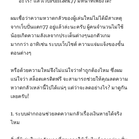
อะไร? แล้วเว็บPuntaek77 มีหน้าที่เพียงใด?
ผมเชื่อว่าความหวาดกลัวของผู้เล่นใหม่ไม่ได้มีสาเหตุ
จากเว็บปั่นแตก77 อยู่แล้วล่ะนะครับ ผู้คนจำนวนไม่ใช้
น้อยเกิดความลังเลจากประเด็นต่างๆนอกตัวเกม
มากกว่า อาทิเช่น ระบบเว็บไซต์ ความแจ่มแจ้งของขั้น
ตอนต่างๆ
หรือด้วยความใหม่จึงไม่แน่ใจว่าทำถูกต้องไหม ซึ่งผม
แน่ใจว่า สล็อตเครดิตฟรี จะสามารถช่วยให้คุณลดความ
หวาดกลัวเหล่านี้ไปได้แน่ๆ แต่ว่าจะลดอย่างไร? มาดูกัน
เลยครับ!
1. ระบบฝากถอนช่วยลดความกลัวเรื่องเงินหายได้จริง
ไหม