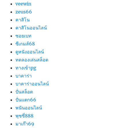
veewin
zeus66
คาสิโน
คาสิโนออนไลน์
ซอยเบท
ซีเกมส์68
ดูหนังออนไลน์
ทดลองเล่นสล็อต
ทางเข้าpg
บาคาร่า
บาคาร่าออนไลน์
ปั่นสล็อต
ปั่นแตก66
พนันออนไลน์
พุซซี่888
มาเก๊า69