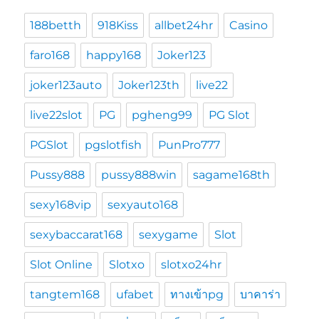
188betth
918Kiss
allbet24hr
Casino
faro168
happy168
Joker123
joker123auto
Joker123th
live22
live22slot
PG
pgheng99
PG Slot
PGSlot
pgslotfish
PunPro777
Pussy888
pussy888win
sagame168th
sexy168vip
sexyauto168
sexybaccarat168
sexygame
Slot
Slot Online
Slotxo
slotxo24hr
tangtem168
ufabet
ทางเข้าpg
บาคาร่า