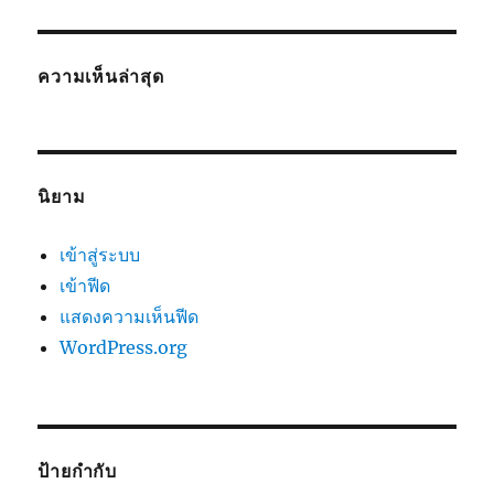
ความเห็นล่าสุด
นิยาม
เข้าสู่ระบบ
เข้าฟีด
แสดงความเห็นฟีด
WordPress.org
ป้ายกำกับ