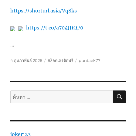
https://shorturl.asia/Vq8ks
https://t.co/a704JJ1QP0
…
เขียน
หมวด
ป้าย
4 กุมภาพันธ์ 2026
สล็อตเครดิตฟรี
puntaek77
เมื่อ
หมู่
กำกับ
ค้นห
ค้นหา:
joker123