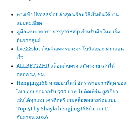
ทางเข้า live22slot ล่าสุด พร้อมวิธีเริ่มต้นใช้งาน
แบบละเอียด
คู่มือเล่นบาคาร่า sexy168vip สำหรับมือใหม่ เริ่ม
ต้นจากศูนย์
live22slot เว็บสล็อตครบวงจร โบนัสเยอะ ฝากถอน
เร็ว
ALLBET24HR สล็อตเว็บตรง สมัครง่าย เล่นได้
ตลอด 24 ชม.
Hengjing168 หวยออนไลน์ อัตราจ่ายมากที่สุด ของ
ไทย ทุกยอดฝากรับ 500 บาท ไม่ติดเทิร์น ยูสเดียว
เล่นได้ทุกเกม เครดิตฟรี เกมสล็อตหลายร้อยแบบ
Top 41 by Shayla hengjing168d.com 11
กันยายน 2026