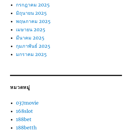
กรกฎาคม 2025
มิถุนายน 2025
พฤษภาคม 2025
เมษายน 2025
มีนาคม 2025
กุมภาพันธ์ 2025
มกราคม 2025
หมวดหมู่
037movie
168slot
188bet
188betth