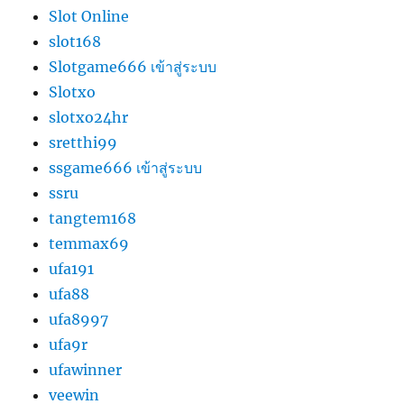
Slot Online
slot168
Slotgame666 เข้าสู่ระบบ
Slotxo
slotxo24hr
sretthi99
ssgame666 เข้าสู่ระบบ
ssru
tangtem168
temmax69
ufa191
ufa88
ufa8997
ufa9r
ufawinner
veewin