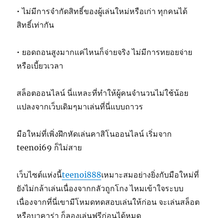
• ไม่มีการจำกัดสิทธิ์ของผู้เล่นใหม่หรือเก่า ทุกคนได้
สิทธิ์เท่ากัน
• ยอดถอนสูงมากแค่ไหนก็จ่ายจริง ไม่มีการทยอยจ่าย
หรือเบี้ยวเวลา
สล็อตออนไลน์ นี่แหละที่ทำให้ผู้คนจำนวนไม่ใช้น้อย
แปลงจากเว็บเดิมๆมาเล่นที่นี่แบบถาวร
มือใหม่ที่เพิ่งฝึกหัดเล่นคาสิโนออนไลน์ เริ่มจาก
teenoi69 ก็ไม่สาย
เว็บไซต์แห่งนี้
teenoi888
เหมาะสมอย่างยิ่งกับมือใหม่ที่
ยังไม่กล้าเล่นเนื่องจากกลัวถูกโกง ไหมเข้าใจระบบ
เนื่องจากที่นี่เขามีโหมดทดสอบเล่นให้ก่อน จะเล่นสล็อต
หรือบาคาร่า ก็ลองเล่นฟรีก่อนได้หมด