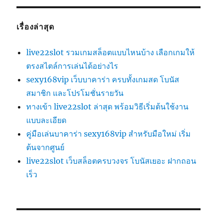
เรื่องล่าสุด
live22slot รวมเกมสล็อตแบบไหนบ้าง เลือกเกมให้
ตรงสไตล์การเล่นได้อย่างไร
sexy168vip เว็บบาคาร่า ครบทั้งเกมสด โบนัส
สมาชิก และโปรโมชั่นรายวัน
ทางเข้า live22slot ล่าสุด พร้อมวิธีเริ่มต้นใช้งาน
แบบละเอียด
คู่มือเล่นบาคาร่า sexy168vip สำหรับมือใหม่ เริ่ม
ต้นจากศูนย์
live22slot เว็บสล็อตครบวงจร โบนัสเยอะ ฝากถอน
เร็ว