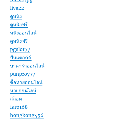
live22
ดูหนัง
ดูหนังฟรี
หนังออนไลน์
ดูหนังฟรี
pgslot77
ปั่นแตก66
บาคาร่าออนไลน์
punpro777
ซื้อหวยออนไลน์
หวยออนไลน์
สล็อต
faro168
hongkong456