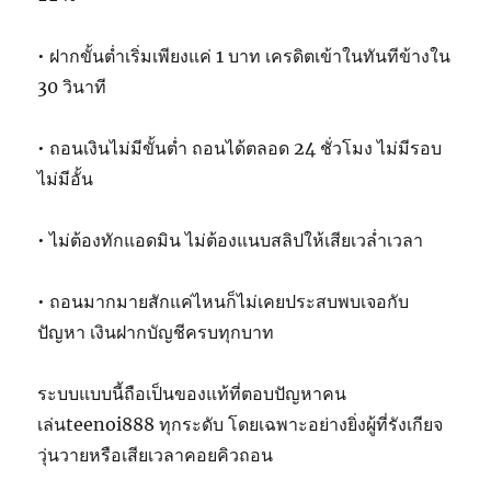
• ฝากขั้นต่ำเริ่มเพียงแค่ 1 บาท เครดิตเข้าในทันทีข้างใน
30 วินาที
• ถอนเงินไม่มีขั้นต่ำ ถอนได้ตลอด 24 ชั่วโมง ไม่มีรอบ
ไม่มีอั้น
• ไม่ต้องทักแอดมิน ไม่ต้องแนบสลิปให้เสียเวล่ำเวลา
• ถอนมากมายสักแค่ไหนก็ไม่เคยประสบพบเจอกับ
ปัญหา เงินฝากบัญชีครบทุกบาท
ระบบแบบนี้ถือเป็นของแท้ที่ตอบปัญหาคน
เล่นteenoi888 ทุกระดับ โดยเฉพาะอย่างยิ่งผู้ที่รังเกียจ
วุ่นวายหรือเสียเวลาคอยคิวถอน