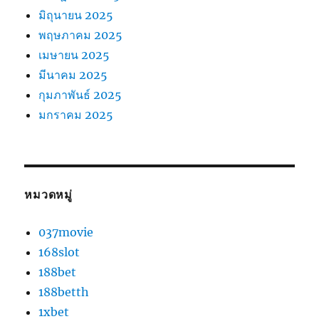
มิถุนายน 2025
พฤษภาคม 2025
เมษายน 2025
มีนาคม 2025
กุมภาพันธ์ 2025
มกราคม 2025
หมวดหมู่
037movie
168slot
188bet
188betth
1xbet