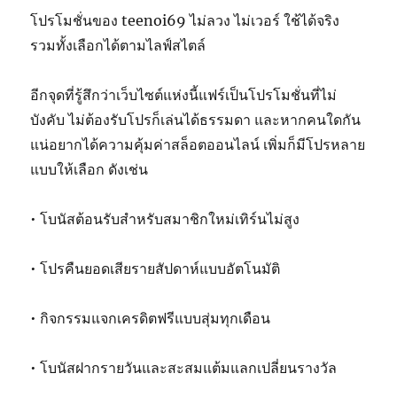
โปรโมชั่นของ teenoi69 ไม่ลวง ไม่เวอร์ ใช้ได้จริง
รวมทั้งเลือกได้ตามไลฟ์สไตล์
อีกจุดที่รู้สึกว่าเว็บไซต์แห่งนี้แฟร์เป็นโปรโมชั่นที่ไม่
บังคับ ไม่ต้องรับโปรก็เล่นได้ธรรมดา และหากคนใดกัน
แน่อยากได้ความคุ้มค่าสล็อตออนไลน์ เพิ่มก็มีโปรหลาย
แบบให้เลือก ดังเช่น
• โบนัสต้อนรับสำหรับสมาชิกใหม่เทิร์นไม่สูง
• โปรคืนยอดเสียรายสัปดาห์แบบอัตโนมัติ
• กิจกรรมแจกเครดิตฟรีแบบสุ่มทุกเดือน
• โบนัสฝากรายวันและสะสมแต้มแลกเปลี่ยนรางวัล