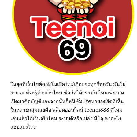
ในยุคที่เว็บไซต์คาสิโนเปิดใหม่เกือบจะทุกวี่ทุกวัน มันไม่
ง่ายเลยที่จะรู้ดีว่าเว็บไหนเชื่อถือได้จริง เว็บไหนเพียงแค่
เปิดมาคิดบัญชีและจากนั้นก็หนี ซึ่งปริศนายอดฮิตที่เห็น
ในหลายกลุ่มเลยคือ สล็อตออนไลน์ teenoi888 ดีไหม
เล่นแล้วได้เงินจริงไหม ระบบดีหรือเปล่า มีปัญหาอะไร
แอบแฝงไหม