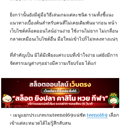
ยิ่งกว่านั้นยังมีคู่มือวิธีเล่นเกมแต่ละชนิด รวมทั้งชี้แนะ
แนวทางเบื้องต้นสำหรับคนที่ไม่เคยเดิมพันมาก่อน หน้า
เว็บไซต์สล็อตออนไลน์อ่านง่าย ใช้งานไม่ยาก ไม่เกลื่อน
กลาดเหมือนเว็บไซต์อื่น มือใหม่เข้าไปก็ไม่หลงทางแน่ๆ
ที่สำคัญเป็น มิได้มีเพียงแค่ระบบที่เข้าใจง่าย แต่ยังมีการ
จัดสรรเมนูต่างๆอย่างมีความเรียบร้อย ได้แก่
• เมนูแยกประเภทเกมteenoi69แน่ชัด
teenoi69
เลือก
เข้าแต่ละหมวดได้ไม่รู้สึกสับสน