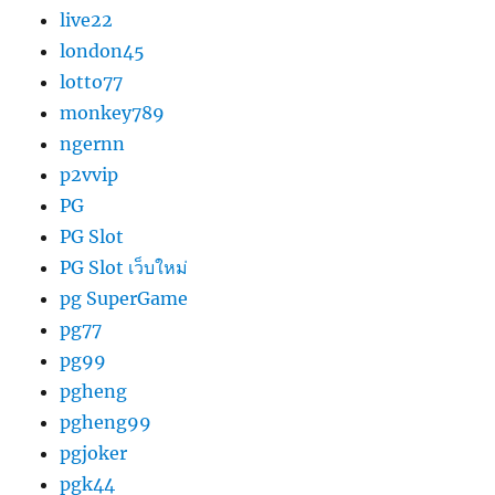
live22
london45
lotto77
monkey789
ngernn
p2vvip
PG
PG Slot
PG Slot เว็บใหม่
pg SuperGame
pg77
pg99
pgheng
pgheng99
pgjoker
pgk44