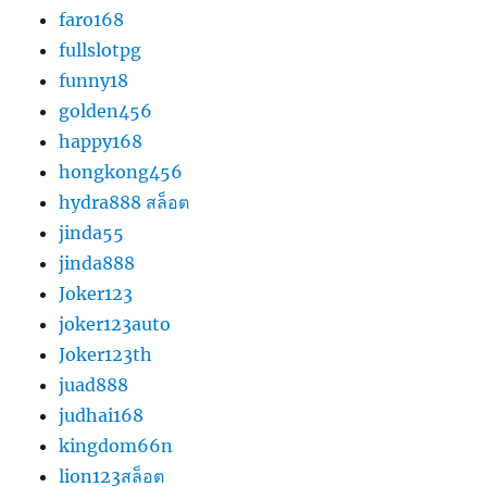
faro168
fullslotpg
funny18
golden456
happy168
hongkong456
hydra888 สล็อต
jinda55
jinda888
Joker123
joker123auto
Joker123th
juad888
judhai168
kingdom66n
lion123สล็อต