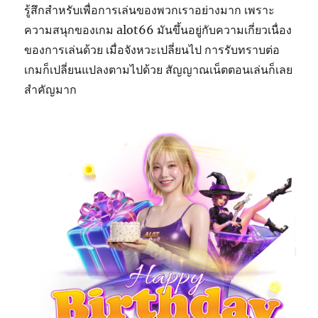
รู้สึกสำหรับเพื่อการเล่นของพวกเราอย่างมาก เพราะ
ความสนุกของเกม alot66 มันขึ้นอยู่กับความเกี่ยวเนื่อง
ของการเล่นด้วย เมื่อจังหวะเปลี่ยนไป การรับทราบต่อ
เกมก็เปลี่ยนแปลงตามไปด้วย สัญญาณเน็ตตอนเล่นก็เลย
สำคัญมาก