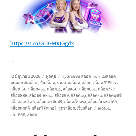
https://t.co/GHGMxJGgdx
…
เขียน
รูป
หมวด
12 มิถุนายน 2026
พูดคุย
hydra888 สล็อต
,
lion123สล็อต
,
เมื่อ
แบบ
หมู่
ทดลองเล่นสล็อต
,
ปั่นสล็อต
,
รวมเกมสล็อต
,
สล็อต
,
สล็อต 918kiss
,
เรื่อง
สล็อต168
,
สล็อต456
,
สล็อต55
,
สล็อต66
,
สล็อต666
,
สล็อต777
,
สล็อต888
,
สล็อต918kiss
,
สล็อต99
,
สล็อตpg
,
สล็อตxo
,
สล็อตพุซซี่
,
สล็อตออนไลน์
,
สล็อตเครดิตฟรี
,
สล็อตเว็บตรง
,
สล็อตเว็บตรง 168
,
ป้าย
สล็อตแตกดี
,
สล็อตโจ๊กเกอร์
,
สูตรสล็อต
,
เว็บสล็อต
alot66
,
กำกับ
alot666
,
สล็อต