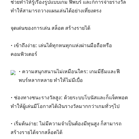
ช่วยทำให้รู้เรื่องรูปแบบเกม ฟีพบร์ และก็การจ่ายรางวัล
ทำให้สามารถวางแผนเล่นได้อย่างเที่ยงตรง
จุดเด่นของการเล่น สล็อต สร้างรายได้
• เข้าถึงง่าย: เล่นได้ทุกหนทุกแห่งผ่านมือถือหรือ
คอมพิวเตอร์
• ความสนุกสนานไม่เหมือนใคร: เกมมีธีมและฟี
พบร์หลากหลาย ทำให้ไม่มีเบื่อ
• ช่องทางชนะรางวัลสูง: ด้วยระบบโบนัสและก็แจ็คพอต
ทำให้ผู้เล่นมีโอกาสได้เงินรางวัลมากกว่าเกมทั่วๆไป
• เริ่มต้นง่าย: ไม่มีความจำเป็นต้องมีทุนสูง ก็สามารถ
สร้างรายได้จากสล็อตได้