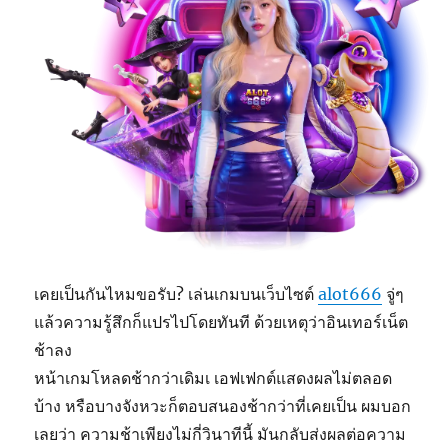
เคยเป็นกันไหมขอรับ? เล่นเกมบนเว็บไซต์
alot666
จู่ๆ
แล้วความรู้สึกก็แปรไปโดยทันที ด้วยเหตุว่าอินเทอร์เน็ต
ช้าลง
หน้าเกมโหลดช้ากว่าเดิมเ เอฟเฟกต์แสดงผลไม่ตลอด
บ้าง หรือบางจังหวะก็ตอบสนองช้ากว่าที่เคยเป็น ผมบอก
เลยว่า ความช้าเพียงไม่กี่วินาทีนี้ มันกลับส่งผลต่อความ