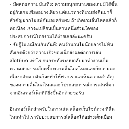
• มีผลต่อความบันเทิง: ความสนุกสนานของเกมมิได้ขึ้น
อยู่กับเกมเพียงอย่างเดียว แต่แนวทางที่เกมส่งคืนมาก็
สำคัญมากไม่แพ้กันเลยครับผม ถ้าเกิดเกมลื่นไหลแล้วก็
ต่อเนื่อง เราจะเปลี่ยนเป็นส่วนหนึ่งส่วนใดของ
ประสบการณ์โดยรวมได้ง่ายเลยล่ะนะครับ
• รับรู้ไม่เหมือนกันทันที: คนจำนวนไม่น้อยอาจไม่ทัน
สังเกตด้วยว่าความเร็วของเน็ตส่งผลต่อการเล่น
alot666 เท่าไร จนกระทั่งระบบกลับมาทำงานเต็ม
ความสามารถอีกครั้ง ความลื่นไถลไหลและก็ความต่อ
เนื่องกลับมา มันก็จะทำให้พวกเราแลเห็นความสำคัญ
ของความลื่นไถลไหลและก็ประสบการณ์การเล่นที่มา
จากอินเทอร์เน็ตที่ดียิ่งขึ้นอีกด้วยขอรับ
อินเทอร์เน็ตสำหรับในการเล่น สล็อตเว็บไซต์ตรง ที่ลื่น
ไหลทำให้เรารับประสบการณ์สล็อตได้อย่างเต็มเปี่ยม