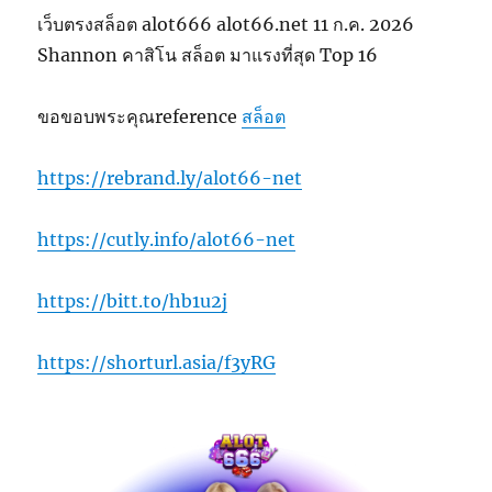
เว็บตรงสล็อต alot666 alot66.net 11 ก.ค. 2026
Shannon คาสิโน สล็อต มาแรงที่สุด Top 16
ขอขอบพระคุณreference
สล็อต
https://rebrand.ly/alot66-net
https://cutly.info/alot66-net
https://bitt.to/hb1u2j
https://shorturl.asia/f3yRG