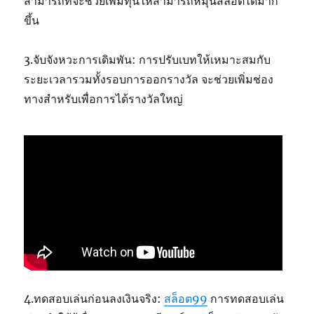
สามารถที่จะช่วยเพิ่มทุนให้สามารถหมุนสล็อตได้มาก
ขึ้น
3.จับจังหวะการเดิมพัน: การปรับเบทให้เหมาะสมกับ
ระยะเวลารวมทั้งรอบการออกรางวัล จะช่วยเพิ่มช่อง
ทางสำหรับเพื่อการได้รางวัลใหญ่
4.ทดสอบเล่นก่อนลงเงินจริง:
สล็อต99
การทดสอบเล่น