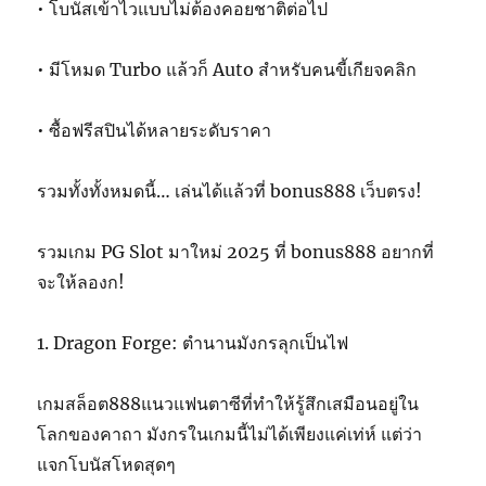
• โบนัสเข้าไวแบบไม่ต้องคอยชาติต่อไป
• มีโหมด Turbo แล้วก็ Auto สำหรับคนขี้เกียจคลิก
• ซื้อฟรีสปินได้หลายระดับราคา
รวมทั้งทั้งหมดนี้… เล่นได้แล้วที่ bonus888 เว็บตรง!
รวมเกม PG Slot มาใหม่ 2025 ที่ bonus888 อยากที่
จะให้ลองก!
1. Dragon Forge: ตำนานมังกรลุกเป็นไฟ
เกมสล็อต888แนวแฟนตาซีที่ทำให้รู้สึกเสมือนอยู่ใน
โลกของคาถา มังกรในเกมนี้ไม่ได้เพียงแค่เท่ห์ แต่ว่า
แจกโบนัสโหดสุดๆ