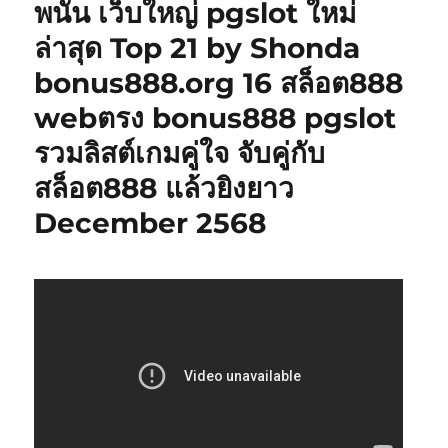
พนัน เว็บใหญ่ pgslot ใหม่
ล่าสุด Top 21 by Shonda
bonus888.org 16 สล็อต888
webตรง bonus888 pgslot
รวมลิสต์เกมคู่ใจ จับคู่กับ
สล็อต888 แล้วยิงยาว
December 2568