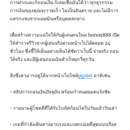
การฝากและก็ถอนเงิน ก็เลยเชื่อมั่นได้ว่า ทุกธุรกรรม
การเงินของคุณจะรวดเร็ว ไม่เป็นอันตราย และไม่มีการ
แทรกแซงจากแอดมินหรือบุคคลกลาง
เพื่อสร้างความแน่ใจให้กับผู้เล่นคนใหม่ bonus888 เปิด
ให้สำรวจรีวิวจากผู้เล่นจริงผ่านหน้าเว็บได้ตลอด 24
ชั่วโมง ซึ่งชี้ให้เห็นอย่างเห็นได้ชัดว่าเว็บนี้ จ่ายจริง ถอน
ได้จริง และมีผู้เล่นถอนเงินสำเร็จทุกวี่ทุกวัน
สิ่งซึ่งสามารถดูได้จากหน้าเว็บไซต์
pgslot
อาทิเช่น
• สลิปการถอนเงินปัจจุบัน พร้อมกำหนดยอดแจ้งชัด
• รายนามผู้โชคดีที่ได้รับโบนัสก้อนโตในวันแล้ววันเล่า
• เกมที่กำลังเดินทางมาแรงและแตกบ่อยที่สุดแบบเรียล