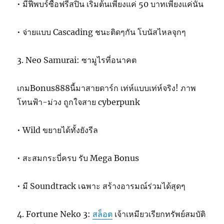
• มีฟีพบร์ซื้อฟรีสปิน เริ่มต้นเพียงแค่ 50 บาทเพียงแค่นั้น
• จ่ายแบบ Cascading ชนะติดๆกัน โบนัสไหลจุกๆ
3. Neo Samurai: ซามูไรที่อนาคต
เกมBonus888นี้มาสายดาร์ก เท่ห์แบบเท่ห์จริง! ภาพ
โทนฟ้า-ม่วง ถูกใจสาย cyberpunk
• Wild ขยายได้ทั้งยังรีล
• สะสมกระบี่ครบ รับ Mega Bonus
• มี Soundtrack เฉพาะ สร้างอารมณ์ร่วมได้สุดๆ
4. Fortune Neko 3:
สล็อต
เจ้าเหมียวเรียกทรัพย์สมบัติ