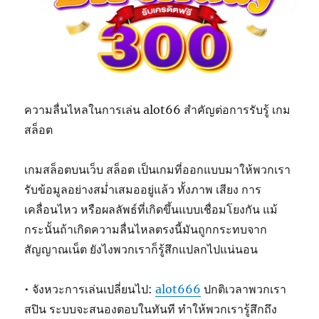
ความลื่นไหลในการเล่น alot66 สำคัญต่อการรับรู้ เกม
สล็อต
เกมสล็อตบนเว็บ สล็อต เป็นเกมที่ออกแบบมาให้พวกเรา
รับข้อมูลอย่างสม่ำเสมออยู่แล้ว ทั้งภาพ เสียง การ
เคลื่อนไหว หรือผลลัพธ์ที่เกิดขึ้นแบบเชื่อมโยงกัน แม้
กระนั้นถ้าเกิดความลื่นไหลตรงนี้มันถูกกระทบจาก
สัญญาณเน็ต ยังไงพวกเราก็รู้สึกแปลกไปแน่นอน
• จังหวะการเล่นเปลี่ยนไป:
alot666
ปกติเวลาพวกเรา
สปิน ระบบจะสนองตอบในทันที ทำให้พวกเรารู้สึกถึง