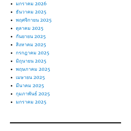
มกราคม 2026
ธันวาคม 2025
พฤศจิกายน 2025
ตุลาคม 2025
กันยายน 2025
สิงหาคม 2025
กรกฎาคม 2025
มิถุนายน 2025
พฤษภาคม 2025
เมษายน 2025
มีนาคม 2025
กุมภาพันธ์ 2025
มกราคม 2025