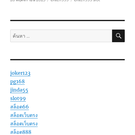
เมื่อ
หมู่
กำกับ
ค้นห
ค้นหา:
joker123
pg168
jinda55
slot99
สล็อต66
สล็อตเว็บตรง
สล็อตเว็บตรง
สล็อต888