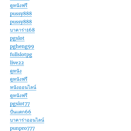
ดูหนังฟรี
pussy888
pussy888
บาคาร่า168
pgslot
pgheng99
fullslotpg
live22
ดูหนัง
ดูหนังฟรี
หนังออนไลน์
ดูหนังฟรี
pgslot77
ปั่นแตก66
บาคาร่าออนไลน์
punpro777