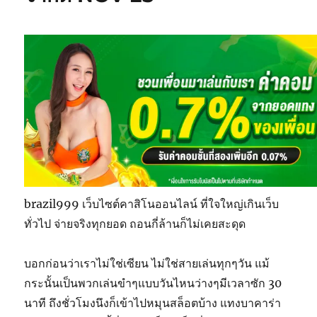
brazil999 เว็บไซต์คาสิโนออนไลน์ ที่ใจใหญ่เกินเว็บ
ทั่วไป จ่ายจริงทุกยอด ถอนกี่ล้านก็ไม่เคยสะดุด
บอกก่อนว่าเราไม่ใช่เซียน ไม่ใช่สายเล่นทุกๆวัน แม้
กระนั้นเป็นพวกเล่นขำๆแบบวันไหนว่างๆมีเวลาซัก 30
นาที ถึงชั่วโมงนึงก็เข้าไปหมุนสล็อตบ้าง แทงบาคาร่า