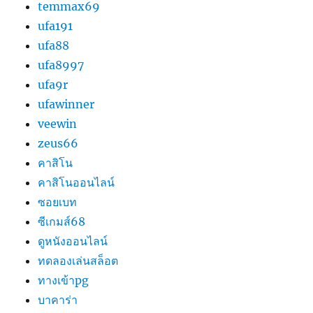
temmax69
ufa191
ufa88
ufa8997
ufa9r
ufawinner
veewin
zeus66
คาสิโน
คาสิโนออนไลน์
ซอยเบท
ซีเกมส์68
ดูหนังออนไลน์
ทดลองเล่นสล็อต
ทางเข้าpg
บาคาร่า