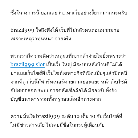
ซึ่งในวงการนี้ บอกเลยว่า…หาเว็บอย่างงี้ยากมากนะครับ
brazil999 ใจถึงพึ่งได้ เว็บที่ไม่กลัวคนถอนมากมาย
เพราะเหตุว่าทุนหนา จ่ายจริง
พวกเรามีความคิดว่าเหตุผลที่เขากล้าจ่ายไม่ยั้งเพราะว่า
brazil999 slot
เป็นเว็บใหญ่ มีระบบหลังบ้านดี ไม่ได้
มาแบบเว็บไซต์ผี เว็บไซต์เฉพาะกิจที่เปิดแป๊บๆแล้วปิดหนี
จากที่ดู เว็บนี้มีพาร์ทเนอร์ค่ายเกมเยอะแยะ หน้าเว็บไซต์
อัปเดตตลอด ระบบการคลังเชื่อถือได้ มีรองรับทั้งยัง
บัญชีธนาคารรวมทั้งทรูวอลเล็ทอีกต่างหาก
ความมั่นใจ brazil999 ระดับ 10 เต็ม 10 กับเว็บไซต์ที่
ไม่มีข่าวสารเสีย ไม่เคยมีชื่อในกระทู้เตือนภัย