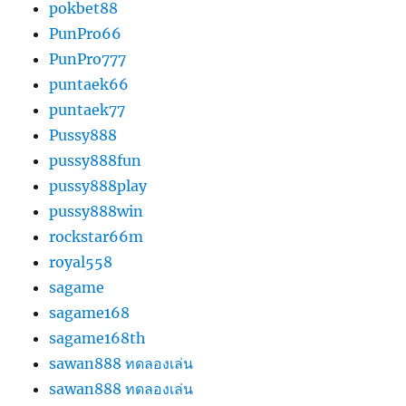
pokbet88
PunPro66
PunPro777
puntaek66
puntaek77
Pussy888
pussy888fun
pussy888play
pussy888win
rockstar66m
royal558
sagame
sagame168
sagame168th
sawan888 ทดลองเล่น
sawan888 ทดลองเล่น