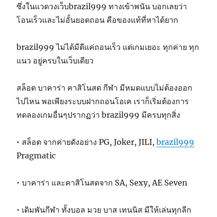
ซึ่งในแวดวงเว็บbrazil999 ทางเข้าพนัน บอกเลยว่า
โอนเร็วและไม่อั้นยอดถอน คือของแท้ที่หาได้ยาก
brazil999 ไม่ได้มีดีแค่ถอนเร็ว แต่เกมเยอะ ทุกค่าย ทุก
แนว อยู่ครบในเว็บเดียว
สล็อต บาคาร่า คาสิโนสด กีฬา มีหมดแบบไม่ต้องออก
ไปไหน พอเพียงระบบฝากถอนโอเค เราก็เริ่มต้องการ
ทดลองเกมอื่นๆปรากฏว่า brazil999 มีครบทุกสิ่ง
• สล็อต จากค่ายดังอย่าง PG, Joker, JILI,
brazil999
Pragmatic
• บาคาร่า และคาสิโนสดจาก SA, Sexy, AE Seven
• เดิมพันกีฬา ทั้งบอล มวย บาส เทนนิส มีให้เล่นทุกลีก