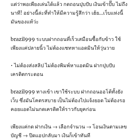
แต่ว่าพอเพียงเล่นได้แล้ว กดถอนปุบปับ เงินเข้าปั๊บ ไม่ถึง
นาที! อย่างนี้ล่ะที่ทำให้มีความรู้สึกว่า เฮ้ย…เว็บแห่งนี้
มันของแท้ว่ะ
brazil999 ระบบฝากถอนที่เร็วเสมือนซื้อกับข้าว ใช้
เพียงแค่ปลายนิ้ว ไม่ต้องแชทหาแอดมินให้วุ่นวาย
• ไม่ต้องส่งสลิป ไม่ต้องพิมพ์หาแอดมิน ฝากปุบปับ
เครดิตกระดอน
brazil999 ทางเข้า เขาใช้ระบบ ฝากถอนออโต้ทั้งยัง
เว็บ ซึ่งมันโคตรสบาย เป็นไม่ต้องไปแจ้งยอด ไม่ต้องรอ
คอยแอดไม่นกดเครดิตให้ราวกับยุคก่อน
เพียงแค่กด ฝากเงิน → เลือกจำนวน → โอนเงินตามเลข
บัญชี → ปิดแอปกลับมา เงินก็เข้าทันที