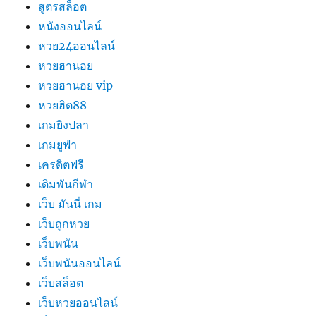
สูตรสล็อต
หนังออนไลน์
หวย24ออนไลน์
หวยฮานอย
หวยฮานอย vip
หวยฮิต88
เกมยิงปลา
เกมยูฟ่า
เครดิตฟรี
เดิมพันกีฬา
เว็บ มันนี่ เกม
เว็บถูกหวย
เว็บพนัน
เว็บพนันออนไลน์
เว็บสล็อต
เว็บหวยออนไลน์