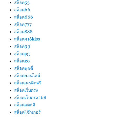
สล็อต55
สล็อต66
สล็อต666
สล็อต777
สล็อต888
สล็อต918kiss
สล็อต99
สล็อตpg
สล็อตxo
สล็อตพุซซี่
สล็อตออนไลน์
สล็อตเครดิตฟรี
สล็อตเว็บตรง
สล็อตเว็บตรง 168
สล็อตแตกดี
สล็อตโจ๊กเกอร์