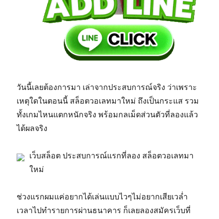
วันนี้เลยต้องการมา เล่าจากประสบการณ์จริง ว่าเพราะ
เหตุใดในตอนนี้ สล็อตวอเลทมาใหม่ ถึงเป็นกระแส รวม
ทั้งเกมไหนแตกหนักจริง พร้อมกลเม็ดส่วนตัวที่ลองแล้ว
ได้ผลจริง
เว็บสล็อต ประสบการณ์แรกที่ลอง สล็อตวอเลทมา
ใหม่
ช่วงแรกผมแค่อยากได้เล่นแบบไวๆไม่อยากเสียเวล่ำ
เวลาไปทำรายการผ่านธนาคาร ก็เลยลองสมัครเว็บที่