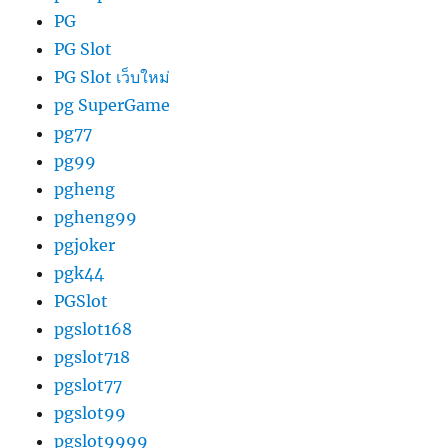
PG
PG Slot
PG Slot เว็บใหม่
pg SuperGame
pg77
pg99
pgheng
pgheng99
pgjoker
pgk44
PGSlot
pgslot168
pgslot718
pgslot77
pgslot99
pgslot9999