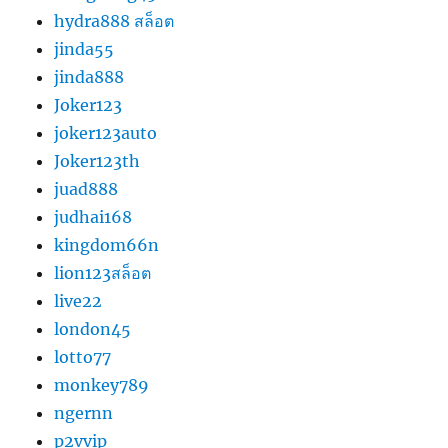
hydra888 สล็อต
jinda55
jinda888
Joker123
joker123auto
Joker123th
juad888
judhai168
kingdom66n
lion123สล็อต
live22
london45
lotto77
monkey789
ngernn
p2vvip