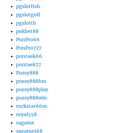
pgslotfish
pgslotgolf
pgslotth
pokbet88
PunPro66
PunPro777
puntaek66
puntaek77
Pussy888
pussy888fun
pussy888play
pussy888win
rockstar66m
royal558
sagame
sagame168