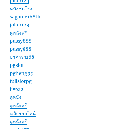
joker123
หนังชนโรง
sagame168th
joker123
ดูหนังฟรี
pussy888
pussy888
บาคาร่า168
pgslot
pgheng99
fullslotpg
live22
ดูหนัง
ดูหนังฟรี
หนังออนไลน์
ดูหนังฟรี