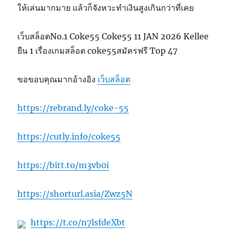
ให้เล่นมากมาย แล้วก็จังหวะทำเงินสูงเกินกว่าที่เคย
เว็บสล็อตNo.1 Coke55 Coke55 11 JAN 2026 Kellee
ยืน 1 เรื่องเกมสล็อต coke55สมัครฟรี Top 47
ขอขอบคุณมากอ้างอิง
เว็บสล็อต
https://rebrand.ly/coke-55
https://cutly.info/coke55
https://bitt.to/m3vb0i
https://shorturl.asia/Zwz5N
https://t.co/n7lsfdeXbt