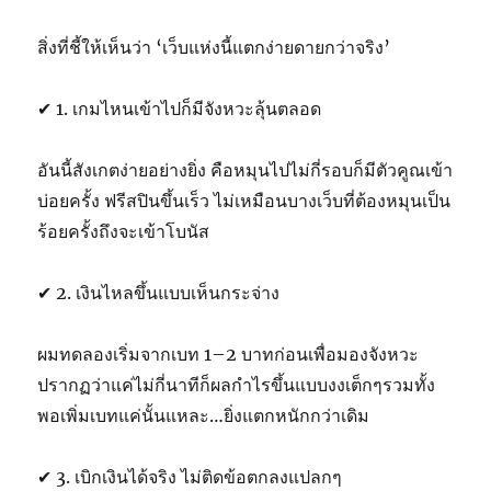
สิ่งที่ชี้ให้เห็นว่า ‘เว็บแห่งนี้แตกง่ายดายกว่าจริง’
✔ 1. เกมไหนเข้าไปก็มีจังหวะลุ้นตลอด
อันนี้สังเกตง่ายอย่างยิ่ง คือหมุนไปไม่กี่รอบก็มีตัวคูณเข้า
บ่อยครั้ง ฟรีสปินขึ้นเร็ว ไม่เหมือนบางเว็บที่ต้องหมุนเป็น
ร้อยครั้งถึงจะเข้าโบนัส
✔ 2. เงินไหลขึ้นแบบเห็นกระจ่าง
ผมทดลองเริ่มจากเบท 1–2 บาทก่อนเพื่อมองจังหวะ
ปรากฏว่าแค่ไม่กี่นาทีก็ผลกำไรขึ้นแบบงงเต็กๆรวมทั้ง
พอเพิ่มเบทแค่นั้นแหละ…ยิ่งแตกหนักกว่าเดิม
✔ 3. เบิกเงินได้จริง ไม่ติดข้อตกลงแปลกๆ