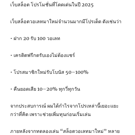
เว็บสล็อต โปรโมชั่นที่โดดเด่นในปี 2025
เว็บสล็อตวอเลทมาใหม่จำนวนมากมีโปรเด็ด ดังเช่นว่า
• ฝาก 20 รับ 100 วอเลท
• เครดิตฟรีกดรับเองไม่ต้องแชร์
• โปรสมาชิกใหม่รับโบนัส 50–100%
• คืนยอดเสีย 10–20% ทุกวี่ทุกวัน
จากประสบการณ์ ผมได้กำไรจากโปรเหล่านี้เยอะแยะ
กว่าที่คิด เพราะช่วยเพิ่มทุนก่อนเริ่มเล่น
ภายหลังจากทดลองเล่น “สล็อตวอเลทมาใหม่” หลาย