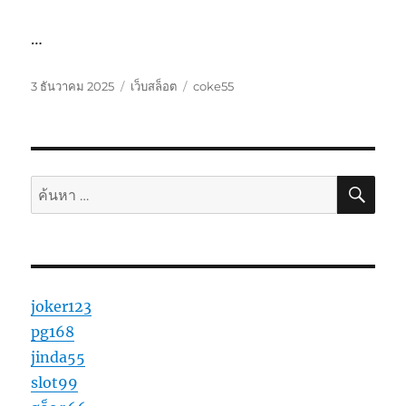
…
เขียน
หมวด
ป้าย
3 ธันวาคม 2025
เว็บสล็อต
coke55
เมื่อ
หมู่
กำกับ
ค้นห
ค้นหา:
joker123
pg168
jinda55
slot99