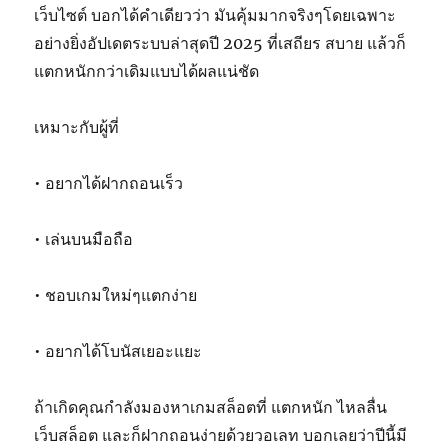
เว็บไซต์ บอกได้คำเดียวว่า มันคุ้มมากจริงๆโดยเฉพาะ
อย่างยิ่งอัปเดตระบบล่าสุดปี 2025 ที่เสถียร สบาย แล้วก็
แตกหนักกว่าเดิมแบบได้ผลแน่ชัด
เหมาะกับผู้ที่
• อยากได้ฝากถอนเร็ว
• เล่นบนมือถือ
• ชอบเกมใหม่ๆแตกง่าย
• อยากได้โบนัสเยอะแยะ
ถ้าเกิดคุณกำลังมองหาเกมสล็อตที่ แตกหนัก ไหลลื่น
เว็บสล็อต และก็ฝากถอนง่ายด้วยวอเลท บอกเลยว่าปีนี้มี