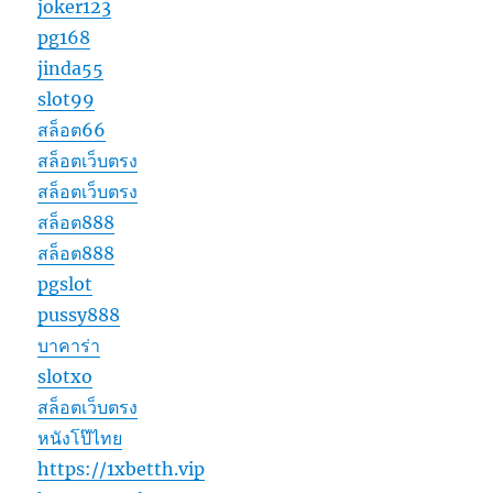
joker123
pg168
jinda55
slot99
สล็อต66
สล็อตเว็บตรง
สล็อตเว็บตรง
สล็อต888
สล็อต888
pgslot
pussy888
บาคาร่า
slotxo
สล็อตเว็บตรง
หนังโป๊ไทย
https://1xbetth.vip