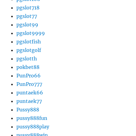
pgslot718
pgslot77
pgslot99
pgslot9999
pgslotfish
pgslotgolf
pgslotth
pokbet88
PunPro66
PunPro777
puntaek66
puntaek77
Pussy888
pussy888fun
pussy888play
pussy888win