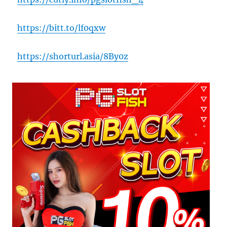
https://bitt.to/lf0qxw
https://shorturl.asia/8By0z