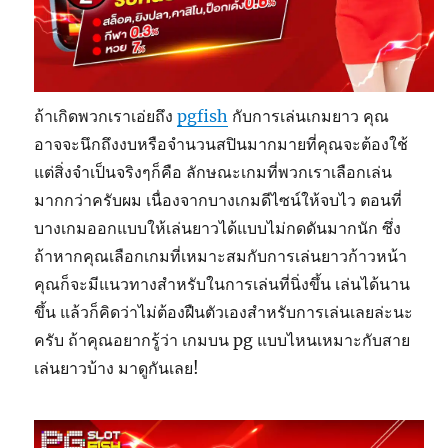
ถ้าเกิดพวกเราเอ่ยถึง
pgfish
กับการเล่นเกมยาว คุณ
อาจจะนึกถึงงบหรือจำนวนสปินมากมายที่คุณจะต้องใช้
แต่สิ่งจำเป็นจริงๆก็คือ ลักษณะเกมที่พวกเราเลือกเล่น
มากกว่าครับผม เนื่องจากบางเกมดีไซน์ให้จบไว ตอนที่
บางเกมออกแบบให้เล่นยาวได้แบบไม่กดดันมากนัก ซึ่ง
ถ้าหากคุณเลือกเกมที่เหมาะสมกับการเล่นยาวก้าวหน้า
คุณก็จะมีแนวทางสำหรับในการเล่นที่นิ่งขึ้น เล่นได้นาน
ขึ้น แล้วก็คิดว่าไม่ต้องฝืนตัวเองสำหรับการเล่นเลยล่ะนะ
ครับ ถ้าคุณอยากรู้ว่า เกมบน pg แบบไหนเหมาะกับสาย
เล่นยาวบ้าง มาดูกันเลย!