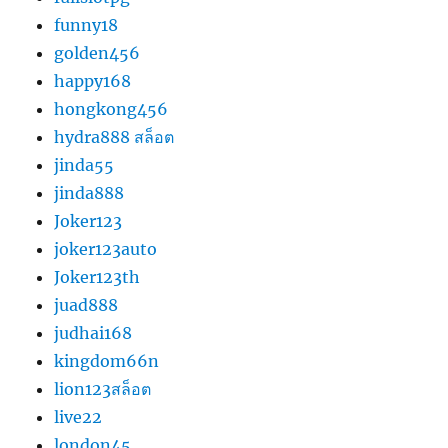
funny18
golden456
happy168
hongkong456
hydra888 สล็อต
jinda55
jinda888
Joker123
joker123auto
Joker123th
juad888
judhai168
kingdom66n
lion123สล็อต
live22
london45