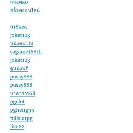
สล็อตxo
สล็อตออนไลน์
918kiss
joker123
หนังชนโรง
sagame168th
joker123
ดูหนังฟรี
pussy888
pussy888
บาคาร่า168
pgslot
pgheng99
fullslotpg
live22