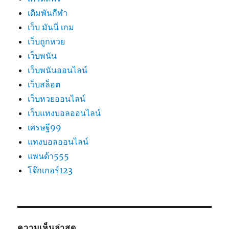
เดิมพันกีฬา
เว็บ มันนี่ เกม
เว็บถูกหวย
เว็บพนัน
เว็บพนันออนไลน์
เว็บสล็อต
เว็บหวยออนไลน์
เว็บแทงบอลออนไลน์
เศรษฐี99
แทงบอลออนไลน์
แพนด้า555
โจ๊กเกอร์123
ความเห็นล่าสุด