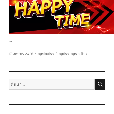
…
เขียน
หมวด
ป้าย
17 เมษายน 2026
pgslotfish
pgfish
,
pgslotfish
เมื่อ
หมู่
กำกับ
ค้นห
ค้นหา: